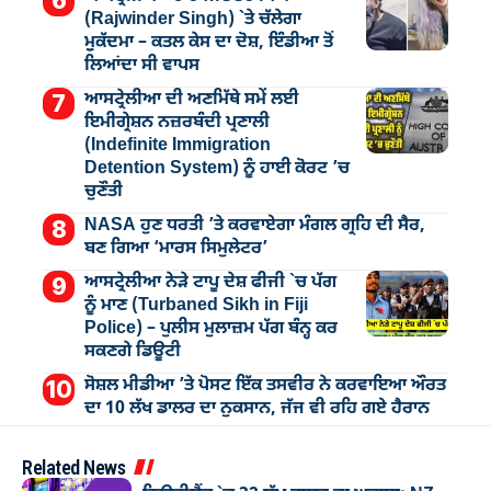
(Rajwinder Singh) `ਤੇ ਚੱਲੇਗਾ
ਮੁੁਕੱਦਮਾ – ਕਤਲ ਕੇਸ ਦਾ ਦੋਸ਼, ਇੰਡੀਆ ਤੋਂ
ਲਿਆਂਦਾ ਸੀ ਵਾਪਸ
ਆਸਟ੍ਰੇਲੀਆ ਦੀ ਅਣਮਿੱਥੇ ਸਮੇਂ ਲਈ
ਇਮੀਗ੍ਰੇਸ਼ਨ ਨਜ਼ਰਬੰਦੀ ਪ੍ਰਣਾਲੀ
(Indefinite Immigration
Detention System) ਨੂੰ ਹਾਈ ਕੋਰਟ ’ਚ
ਚੁਣੌਤੀ
NASA ਹੁਣ ਧਰਤੀ ’ਤੇ ਕਰਵਾਏਗਾ ਮੰਗਲ ਗ੍ਰਹਿ ਦੀ ਸੈਰ,
ਬਣ ਗਿਆ ‘ਮਾਰਸ ਸਿਮੁਲੇਟਰ’
ਆਸਟ੍ਰੇਲੀਆ ਨੇੜੇ ਟਾਪੂ ਦੇਸ਼ ਫੀਜੀ `ਚ ਪੱਗ
ਨੂੰ ਮਾਣ (Turbaned Sikh in Fiji
Police) – ਪੁਲੀਸ ਮੁਲਾਜ਼ਮ ਪੱਗ ਬੰਨ੍ਹ ਕਰ
ਸਕਣਗੇ ਡਿਊਟੀ
ਸੋਸ਼ਲ ਮੀਡੀਆ ’ਤੇ ਪੋਸਟ ਇੱਕ ਤਸਵੀਰ ਨੇ ਕਰਵਾਇਆ ਔਰਤ
ਦਾ 10 ਲੱਖ ਡਾਲਰ ਦਾ ਨੁਕਸਾਨ, ਜੱਜ ਵੀ ਰਹਿ ਗਏ ਹੈਰਾਨ
Related News