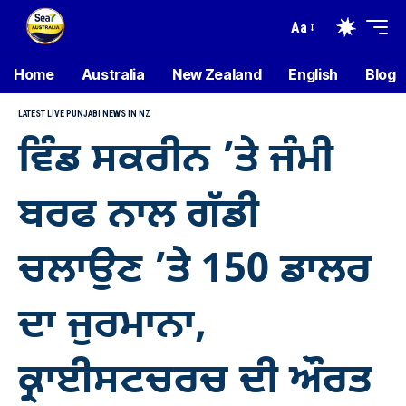
Aa
Home
Australia
New Zealand
English
Blog
LATEST LIVE PUNJABI NEWS IN NZ
ਵਿੰਡ ਸਕਰੀਨ ’ਤੇ ਜੰਮੀ
ਬਰਫ ਨਾਲ ਗੱਡੀ
ਚਲਾਉਣ ’ਤੇ 150 ਡਾਲਰ
ਦਾ ਜੁਰਮਾਨਾ,
ਕ੍ਰਾਈਸਟਚਰਚ ਦੀ ਔਰਤ