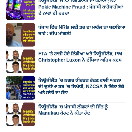
ਨਿਊਜ਼ੀਲੈਂਡ `ਚ 32 ਲੱਖ ਡਾਲਰ ਦਾ ਘੁਟਾਲਾ; NZ
Pokie Machine Fraud : ਪੰਜਾਬੀ ਕਾਰੋਬਾਰੀਆਂ
ਦੇ ਨਾਵਾਂ ਦੀ ਚਰਚਾ
ਪੰਜਾਬ ਵਿੱਚ NRIs ਲਈ ਡਰ ਦਾ ਮਾਹੌਲ ਨਾ ਬਣਾਇਆ
ਜਾਵੇ : ਦੀਪ ਮਾਂਗਲੀ
FTA ’ਤੇ ਰਾਜ਼ੀ ਹੋਏ ਇੰਡੀਆ ਅਤੇ ਨਿਊਜ਼ੀਲੈਂਡ, PM
Christopher Luxon ਨੇ ਦੱਸਿਆ ਅਹਿਮ ਕਦਮ
ਨਿਊਜ਼ੀਲੈਂਡ ’ਚ ਨਗਰ ਕੀਰਤਨ ਰੋਕਣ ਵਾਲੀ ਘਟਨਾ
ਦੀ ਦੁਨੀਆ ਭਰ ’ਚ ਨਿਖੇਧੀ, NZCSA ਨੇ ਦਿੱਤਾ ਏਕੇ
ਅਤੇ ਸ਼ਾਂਤੀ ਦਾ ਸੱਤਾ
ਨਿਊਜ਼ੀਲੈਂਡ ’ਚ ਪੰਜਾਬੀ ਲੀਡਰਾਂ ਦੀ ਜਿੱਤ ਨੂੰ
Manukau ਕੋਰਟ ਨੇ ਕੀਤਾ ਰੱਦ