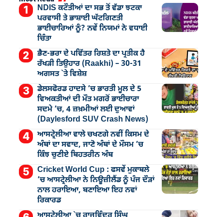
NDIS ਕਟੌਤੀਆਂ ਦਾ ਸਭ ਤੋਂ ਵੱਡਾ ਝਟਕਾ
ਪਰਵਾਸੀ ਤੇ ਭਾਸ਼ਾਈ ਘੱਟਗਿਣਤੀ
ਭਾਈਚਾਰਿਆਂ ਨੂੰ? ਨਵੇਂ ਨਿਯਮਾਂ ਨੇ ਵਧਾਈ
ਚਿੰਤਾ
ਭੈਣ-ਭਰਾ ਦੇ ਪਵਿੱਤਰ ਰਿਸ਼ਤੇ ਦਾ ਪ੍ਰਤੀਕ ਹੈ
ਰੱਖੜੀ ਤਿਉਹਾਰ (Raakhi) – 30-31
ਅਗਸਤ `ਤੇ ਵਿਸ਼ੇਸ਼
ਡੇਲਸਫੋਰਡ ਹਾਦਸੇ ’ਚ ਭਾਰਤੀ ਮੂਲ ਦੇ 5
ਵਿਅਕਤੀਆਂ ਦੀ ਮੌਤ ਮਗਰੋਂ ਭਾਈਚਾਰਾ
ਸਦਮੇ ’ਚ, 4 ਜ਼ਖ਼ਮੀਆਂ ਲਈ ਦੁਆਵਾਂ
(Daylesford SUV Crash News)
ਆਸਟ੍ਰੇਲੀਆ ਵਾਲੇ ਚਖਣਗੇ ਨਵੀਂ ਕਿਸਮ ਦੇ
ਅੰਬਾਂ ਦਾ ਸਵਾਦ, ਜਾਣੋ ਅੰਬਾਂ ਦੇ ਮੌਸਮ ’ਚ
ਕਿੰਝ ਚੁਣੀਏ ਬਿਹਤਰੀਨ ਅੰਬ
Cricket World Cup : ਫਸਵੇਂ ਮੁਕਾਬਲੇ
’ਚ ਆਸਟ੍ਰੇਲੀਆ ਨੇ ਨਿਊਜ਼ੀਲੈਂਡ ਨੂੰ ਪੰਜ ਦੌੜਾਂ
ਨਾਲ ਹਰਾਇਆ, ਬਣਾਇਆ ਇਹ ਨਵਾਂ
ਰਿਕਾਰਡ
ਆਸਟ੍ਰੇਲੀਆ `ਚ ਰਾਜਵਿੰਦਰ ਸਿੰਘ