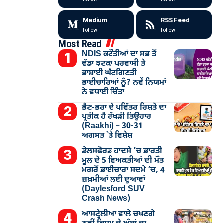
Medium
RSS Feed
Follow
Follow
Most Read
NDIS ਕਟੌਤੀਆਂ ਦਾ ਸਭ ਤੋਂ
ਵੱਡਾ ਝਟਕਾ ਪਰਵਾਸੀ ਤੇ
ਭਾਸ਼ਾਈ ਘੱਟਗਿਣਤੀ
ਭਾਈਚਾਰਿਆਂ ਨੂੰ? ਨਵੇਂ ਨਿਯਮਾਂ
ਨੇ ਵਧਾਈ ਚਿੰਤਾ
ਭੈਣ-ਭਰਾ ਦੇ ਪਵਿੱਤਰ ਰਿਸ਼ਤੇ ਦਾ
ਪ੍ਰਤੀਕ ਹੈ ਰੱਖੜੀ ਤਿਉਹਾਰ
(Raakhi) – 30-31
ਅਗਸਤ `ਤੇ ਵਿਸ਼ੇਸ਼
ਡੇਲਸਫੋਰਡ ਹਾਦਸੇ ’ਚ ਭਾਰਤੀ
ਮੂਲ ਦੇ 5 ਵਿਅਕਤੀਆਂ ਦੀ ਮੌਤ
ਮਗਰੋਂ ਭਾਈਚਾਰਾ ਸਦਮੇ ’ਚ, 4
ਜ਼ਖ਼ਮੀਆਂ ਲਈ ਦੁਆਵਾਂ
(Daylesford SUV
Crash News)
ਆਸਟ੍ਰੇਲੀਆ ਵਾਲੇ ਚਖਣਗੇ