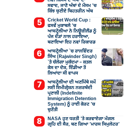
ਨਵੀਂ ਕਿਸਮ ਦੇ ਅੰਬਾਂ ਦਾ
ਸਵਾਦ, ਜਾਣੋ ਅੰਬਾਂ ਦੇ ਮੌਸਮ ’ਚ
ਕਿੰਝ ਚੁਣੀਏ ਬਿਹਤਰੀਨ ਅੰਬ
Cricket World Cup :
ਫਸਵੇਂ ਮੁਕਾਬਲੇ ’ਚ
ਆਸਟ੍ਰੇਲੀਆ ਨੇ ਨਿਊਜ਼ੀਲੈਂਡ ਨੂੰ
ਪੰਜ ਦੌੜਾਂ ਨਾਲ ਹਰਾਇਆ,
ਬਣਾਇਆ ਇਹ ਨਵਾਂ ਰਿਕਾਰਡ
ਆਸਟ੍ਰੇਲੀਆ `ਚ ਰਾਜਵਿੰਦਰ
ਸਿੰਘ (Rajwinder Singh)
`ਤੇ ਚੱਲੇਗਾ ਮੁੁਕੱਦਮਾ – ਕਤਲ
ਕੇਸ ਦਾ ਦੋਸ਼, ਇੰਡੀਆ ਤੋਂ
ਲਿਆਂਦਾ ਸੀ ਵਾਪਸ
ਆਸਟ੍ਰੇਲੀਆ ਦੀ ਅਣਮਿੱਥੇ ਸਮੇਂ
ਲਈ ਇਮੀਗ੍ਰੇਸ਼ਨ ਨਜ਼ਰਬੰਦੀ
ਪ੍ਰਣਾਲੀ (Indefinite
Immigration Detention
System) ਨੂੰ ਹਾਈ ਕੋਰਟ ’ਚ
ਚੁਣੌਤੀ
NASA ਹੁਣ ਧਰਤੀ ’ਤੇ ਕਰਵਾਏਗਾ ਮੰਗਲ
ਗ੍ਰਹਿ ਦੀ ਸੈਰ, ਬਣ ਗਿਆ ‘ਮਾਰਸ ਸਿਮੁਲੇਟਰ’