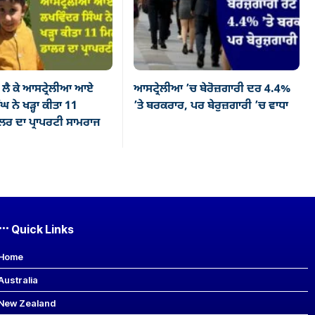
ਲੈ ਕੇ ਆਸਟ੍ਰੇਲੀਆ ਆਏ
ਆਸਟ੍ਰੇਲੀਆ ’ਚ ਬੇਰੋਜ਼ਗਾਰੀ ਦਰ 4.4%
ਘ ਨੇ ਖੜ੍ਹਾ ਕੀਤਾ 11
’ਤੇ ਬਰਕਰਾਰ, ਪਰ ਬੇਰੁਜ਼ਗਾਰੀ ’ਚ ਵਾਧਾ
ਰ ਦਾ ਪ੍ਰਾਪਰਟੀ ਸਾਮਰਾਜ
Quick Links
Home
Australia
New Zealand