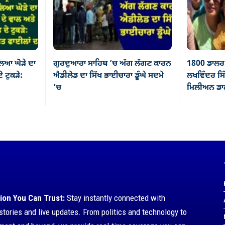
ਿਆ ਘੋੜੇ ਦਾ
ਗੁਰਦੁਆਰਾ ਸਾਹਿਬ ’ਚ ਅੱਗ ਲੱਗਣ ਕਾਰਨ
1800 ਡਾਲਰ 
ੇ ਟੁਕੜੇ:
ਐਡੀਲੇਡ ਦਾ ਸਿੱਖ ਭਾਈਚਾਰਾ ਡੂੰਘੇ ਸਦਮੇ
ਲਖਵਿੰਦਰ ਸਿੰ
’ਚ
ਮਿਲੀਅਨ ਡਾਲ
ion You Can Trust:
Stay instantly connected with
stories and live updates. From politics and technology to