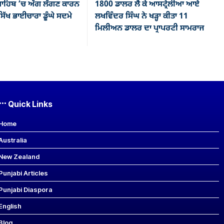
ਾਹਿਬ ’ਚ ਅੱਗ ਲੱਗਣ ਕਾਰਨ
1800 ਡਾਲਰ ਲੈ ਕੇ ਆਸਟ੍ਰੇਲੀਆ ਆਏ
ਿੱਖ ਭਾਈਚਾਰਾ ਡੂੰਘੇ ਸਦਮੇ
ਲਖਵਿੰਦਰ ਸਿੰਘ ਨੇ ਖੜ੍ਹਾ ਕੀਤਾ 11
ਮਿਲੀਅਨ ਡਾਲਰ ਦਾ ਪ੍ਰਾਪਰਟੀ ਸਾਮਰਾਜ
Quick Links
Home
Australia
New Zealand
Punjabi Articles
Punjabi Diaspora
English
Blog