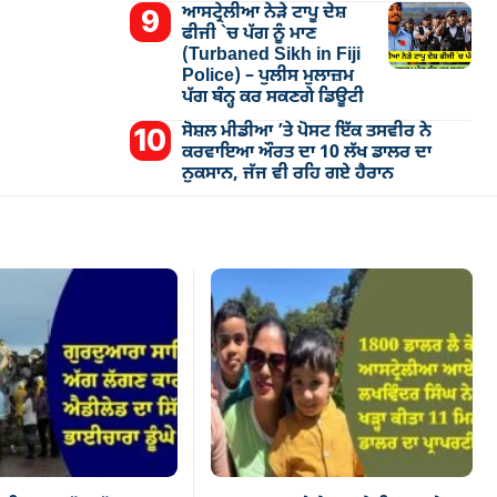
ਆਸਟ੍ਰੇਲੀਆ ਨੇੜੇ ਟਾਪੂ ਦੇਸ਼
ਫੀਜੀ `ਚ ਪੱਗ ਨੂੰ ਮਾਣ
(Turbaned Sikh in Fiji
Police) – ਪੁਲੀਸ ਮੁਲਾਜ਼ਮ
ਪੱਗ ਬੰਨ੍ਹ ਕਰ ਸਕਣਗੇ ਡਿਊਟੀ
ਸੋਸ਼ਲ ਮੀਡੀਆ ’ਤੇ ਪੋਸਟ ਇੱਕ ਤਸਵੀਰ ਨੇ
ਕਰਵਾਇਆ ਔਰਤ ਦਾ 10 ਲੱਖ ਡਾਲਰ ਦਾ
ਨੁਕਸਾਨ, ਜੱਜ ਵੀ ਰਹਿ ਗਏ ਹੈਰਾਨ