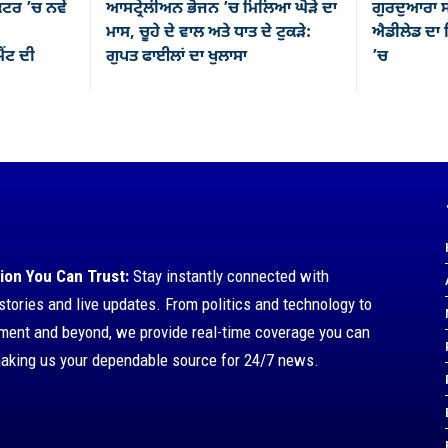
ਕਟਰ ’ਚ ਨਵੇਂ
ਆਸਟ੍ਰੇਲੀਅਨ ਭੋਜਨ ’ਚ ਮਿਲਿਆ ਘੋੜੇ ਦਾ
ਗੁਰਦੁਆਰਾ ਸ
ਮਾਸ, ਚੂਹੇ ਦੇ ਵਾਲ ਅਤੇ ਧਾਤ ਦੇ ਟੁਕੜੇ:
ਐਡੀਲੇਡ ਦਾ ਸ
ਂਟ ਦੀ
ਗੁਪਤ ਫਾਈਲਾਂ ਦਾ ਖੁਲਾਸਾ
’ਚ
ion You Can Trust:
Stay instantly connected with
stories and live updates. From politics and technology to
nment and beyond, we provide real-time coverage you can
making us your dependable source for 24/7 news.