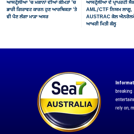
ਆਸਟ੍ਰੇਲੀਆ ’ਚ ਮਕਾਨਾਂ ਦੀਆਂ ਕੀਮਤਾਂ ’ਚ
ਆਸਟ੍ਰੇਲੀਆ ਦੇ ਪ੍ਰਾਪਰਟੀ ਸੈ
ਭਾਰੀ ਗਿਰਾਵਟ ਕਾਰਨ ਹੁਣ ਆਰਥਿਕਤਾ ’ਤੇ
AML/CTF ਨਿਯਮ ਲਾਗੂ,
ਵੀ ਪੈਣ ਲੱਗਾ ਮਾੜਾ ਅਸਰ
AUSTRAC ਕੋਲ ਐਨਰੋਲਮੈ
ਆਖਰੀ ਮਿਤੀ ਕੱਲ੍ਹ
Informat
breaking 
entertai
rely on, 