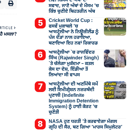
ਨਵੀਂ ਕਿਸਮ ਦੇ ਅੰਬਾਂ ਦਾ
ਸਵਾਦ, ਜਾਣੋ ਅੰਬਾਂ ਦੇ ਮੌਸਮ ’ਚ
ਕਿੰਝ ਚੁਣੀਏ ਬਿਹਤਰੀਨ ਅੰਬ
Cricket World Cup :
ਫਸਵੇਂ ਮੁਕਾਬਲੇ ’ਚ
RTICLE
ਆਸਟ੍ਰੇਲੀਆ ਨੇ ਨਿਊਜ਼ੀਲੈਂਡ ਨੂੰ
 ਹੈ ਮਸਲਾ?
ਪੰਜ ਦੌੜਾਂ ਨਾਲ ਹਰਾਇਆ,
ਬਣਾਇਆ ਇਹ ਨਵਾਂ ਰਿਕਾਰਡ
ਆਸਟ੍ਰੇਲੀਆ `ਚ ਰਾਜਵਿੰਦਰ
ਸਿੰਘ (Rajwinder Singh)
`ਤੇ ਚੱਲੇਗਾ ਮੁੁਕੱਦਮਾ – ਕਤਲ
ਕੇਸ ਦਾ ਦੋਸ਼, ਇੰਡੀਆ ਤੋਂ
ਲਿਆਂਦਾ ਸੀ ਵਾਪਸ
ਆਸਟ੍ਰੇਲੀਆ ਦੀ ਅਣਮਿੱਥੇ ਸਮੇਂ
ਲਈ ਇਮੀਗ੍ਰੇਸ਼ਨ ਨਜ਼ਰਬੰਦੀ
ਪ੍ਰਣਾਲੀ (Indefinite
Immigration Detention
System) ਨੂੰ ਹਾਈ ਕੋਰਟ ’ਚ
ਚੁਣੌਤੀ
NASA ਹੁਣ ਧਰਤੀ ’ਤੇ ਕਰਵਾਏਗਾ ਮੰਗਲ
ਗ੍ਰਹਿ ਦੀ ਸੈਰ, ਬਣ ਗਿਆ ‘ਮਾਰਸ ਸਿਮੁਲੇਟਰ’