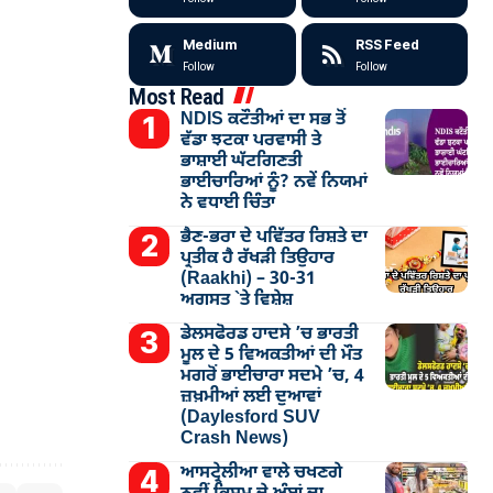
Medium
RSS Feed
Follow
Follow
Most Read
NDIS ਕਟੌਤੀਆਂ ਦਾ ਸਭ ਤੋਂ
ਵੱਡਾ ਝਟਕਾ ਪਰਵਾਸੀ ਤੇ
ਭਾਸ਼ਾਈ ਘੱਟਗਿਣਤੀ
ਭਾਈਚਾਰਿਆਂ ਨੂੰ? ਨਵੇਂ ਨਿਯਮਾਂ
ਨੇ ਵਧਾਈ ਚਿੰਤਾ
ਭੈਣ-ਭਰਾ ਦੇ ਪਵਿੱਤਰ ਰਿਸ਼ਤੇ ਦਾ
ਪ੍ਰਤੀਕ ਹੈ ਰੱਖੜੀ ਤਿਉਹਾਰ
(Raakhi) – 30-31
ਅਗਸਤ `ਤੇ ਵਿਸ਼ੇਸ਼
ਡੇਲਸਫੋਰਡ ਹਾਦਸੇ ’ਚ ਭਾਰਤੀ
ਮੂਲ ਦੇ 5 ਵਿਅਕਤੀਆਂ ਦੀ ਮੌਤ
ਮਗਰੋਂ ਭਾਈਚਾਰਾ ਸਦਮੇ ’ਚ, 4
ਜ਼ਖ਼ਮੀਆਂ ਲਈ ਦੁਆਵਾਂ
(Daylesford SUV
Crash News)
ਆਸਟ੍ਰੇਲੀਆ ਵਾਲੇ ਚਖਣਗੇ