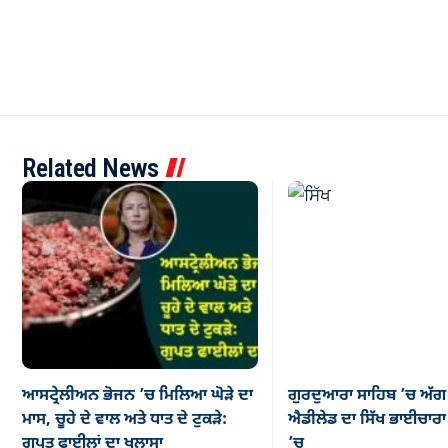
Related News
ਆਸਟ੍ਰੇਲੀਅਨ ਭੋਜਨ ’ਚ ਮਿਲਿਆ ਘੋੜੇ ਦਾ
ਗੁਰਦੁਆਰਾ ਸਾਹਿਬ ’ਚ ਅੱਗ
ਮਾਸ, ਚੂਹੇ ਦੇ ਵਾਲ ਅਤੇ ਧਾਤ ਦੇ ਟੁਕੜੇ:
ਐਡੀਲੇਡ ਦਾ ਸਿੱਖ ਭਾਈਚਾਰਾ ਡ
ਗੁਪਤ ਫਾਈਲਾਂ ਦਾ ਖੁਲਾਸਾ
’ਚ