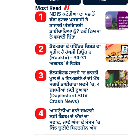
Most Read
NDIS ਕਟੌਤੀਆਂ ਦਾ ਸਭ ਤੋਂ
ਵੱਡਾ ਝਟਕਾ ਪਰਵਾਸੀ ਤੇ
ਭਾਸ਼ਾਈ ਘੱਟਗਿਣਤੀ
ਭਾਈਚਾਰਿਆਂ ਨੂੰ? ਨਵੇਂ ਨਿਯਮਾਂ
ਨੇ ਵਧਾਈ ਚਿੰਤਾ
ਭੈਣ-ਭਰਾ ਦੇ ਪਵਿੱਤਰ ਰਿਸ਼ਤੇ ਦਾ
ਪ੍ਰਤੀਕ ਹੈ ਰੱਖੜੀ ਤਿਉਹਾਰ
(Raakhi) – 30-31
ਅਗਸਤ `ਤੇ ਵਿਸ਼ੇਸ਼
ਡੇਲਸਫੋਰਡ ਹਾਦਸੇ ’ਚ ਭਾਰਤੀ
ਮੂਲ ਦੇ 5 ਵਿਅਕਤੀਆਂ ਦੀ ਮੌਤ
ਮਗਰੋਂ ਭਾਈਚਾਰਾ ਸਦਮੇ ’ਚ, 4
ਜ਼ਖ਼ਮੀਆਂ ਲਈ ਦੁਆਵਾਂ
(Daylesford SUV
Crash News)
ਆਸਟ੍ਰੇਲੀਆ ਵਾਲੇ ਚਖਣਗੇ
ਨਵੀਂ ਕਿਸਮ ਦੇ ਅੰਬਾਂ ਦਾ
ਸਵਾਦ, ਜਾਣੋ ਅੰਬਾਂ ਦੇ ਮੌਸਮ ’ਚ
ਕਿੰਝ ਚੁਣੀਏ ਬਿਹਤਰੀਨ ਅੰਬ