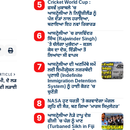
Cricket World Cup :
ਫਸਵੇਂ ਮੁਕਾਬਲੇ ’ਚ
ਆਸਟ੍ਰੇਲੀਆ ਨੇ ਨਿਊਜ਼ੀਲੈਂਡ ਨੂੰ
ਪੰਜ ਦੌੜਾਂ ਨਾਲ ਹਰਾਇਆ,
ਬਣਾਇਆ ਇਹ ਨਵਾਂ ਰਿਕਾਰਡ
ਆਸਟ੍ਰੇਲੀਆ `ਚ ਰਾਜਵਿੰਦਰ
ਸਿੰਘ (Rajwinder Singh)
`ਤੇ ਚੱਲੇਗਾ ਮੁੁਕੱਦਮਾ – ਕਤਲ
ਕੇਸ ਦਾ ਦੋਸ਼, ਇੰਡੀਆ ਤੋਂ
ਲਿਆਂਦਾ ਸੀ ਵਾਪਸ
ਆਸਟ੍ਰੇਲੀਆ ਦੀ ਅਣਮਿੱਥੇ ਸਮੇਂ
ਲਈ ਇਮੀਗ੍ਰੇਸ਼ਨ ਨਜ਼ਰਬੰਦੀ
RTICLE
ਪ੍ਰਣਾਲੀ (Indefinite
ਮੀ, ਦੋ ਲੜ
Immigration Detention
System) ਨੂੰ ਹਾਈ ਕੋਰਟ ’ਚ
ਤ ਦੀ ਲੜਾਈ
ਚੁਣੌਤੀ
NASA ਹੁਣ ਧਰਤੀ ’ਤੇ ਕਰਵਾਏਗਾ ਮੰਗਲ
ਗ੍ਰਹਿ ਦੀ ਸੈਰ, ਬਣ ਗਿਆ ‘ਮਾਰਸ ਸਿਮੁਲੇਟਰ’
ਆਸਟ੍ਰੇਲੀਆ ਨੇੜੇ ਟਾਪੂ ਦੇਸ਼
ਫੀਜੀ `ਚ ਪੱਗ ਨੂੰ ਮਾਣ
(Turbaned Sikh in Fiji