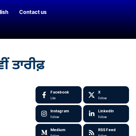
lish
Contact us
ਂ ਤਾਰੀਫ਼
Facebook
X
Like
Follow
Instagram
LinkedIn
Follow
Follow
Medium
RSS Feed
Follow
Follow