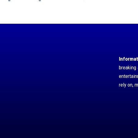
Informat
breaking 
entertai
rely on, 