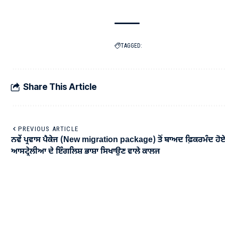
TAGGED:
Share This Article
PREVIOUS ARTICLE
ਨਵੇਂ ਪ੍ਰਵਾਸ ਪੈਕੇਜ (New migration package) ਤੋਂ ਬਾਅਦ ਫ਼ਿਕਰਮੰਦ ਹੋ
ਆਸਟ੍ਰੇਲੀਆ ਦੇ ਇੰਗਲਿਸ਼ ਭਾਸ਼ਾ ਸਿਖਾਉਣ ਵਾਲੇ ਕਾਲਜ