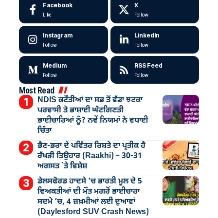
Facebook
X
Like
Follow
Instagram
LinkedIn
Follow
Follow
Medium
RSS Feed
Follow
Follow
Most Read
NDIS ਕਟੌਤੀਆਂ ਦਾ ਸਭ ਤੋਂ ਵੱਡਾ ਝਟਕਾ
ਪਰਵਾਸੀ ਤੇ ਭਾਸ਼ਾਈ ਘੱਟਗਿਣਤੀ
ਭਾਈਚਾਰਿਆਂ ਨੂੰ? ਨਵੇਂ ਨਿਯਮਾਂ ਨੇ ਵਧਾਈ
ਚਿੰਤਾ
ਭੈਣ-ਭਰਾ ਦੇ ਪਵਿੱਤਰ ਰਿਸ਼ਤੇ ਦਾ ਪ੍ਰਤੀਕ ਹੈ
ਰੱਖੜੀ ਤਿਉਹਾਰ (Raakhi) – 30-31
ਅਗਸਤ `ਤੇ ਵਿਸ਼ੇਸ਼
ਡੇਲਸਫੋਰਡ ਹਾਦਸੇ ’ਚ ਭਾਰਤੀ ਮੂਲ ਦੇ 5
ਵਿਅਕਤੀਆਂ ਦੀ ਮੌਤ ਮਗਰੋਂ ਭਾਈਚਾਰਾ
ਸਦਮੇ ’ਚ, 4 ਜ਼ਖ਼ਮੀਆਂ ਲਈ ਦੁਆਵਾਂ
(Daylesford SUV Crash News)