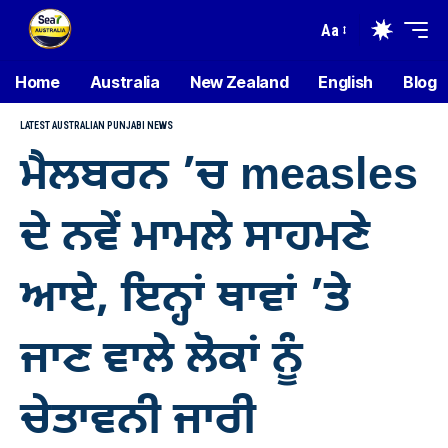
Aa
Home
Australia
New Zealand
English
Blog
LATEST AUSTRALIAN PUNJABI NEWS
ਮੈਲਬਰਨ ’ਚ measles
ਦੇ ਨਵੇਂ ਮਾਮਲੇ ਸਾਹਮਣੇ
ਆਏ, ਇਨ੍ਹਾਂ ਥਾਵਾਂ ’ਤੇ
ਜਾਣ ਵਾਲੇ ਲੋਕਾਂ ਨੂੰ
ਚੇਤਾਵਨੀ ਜਾਰੀ