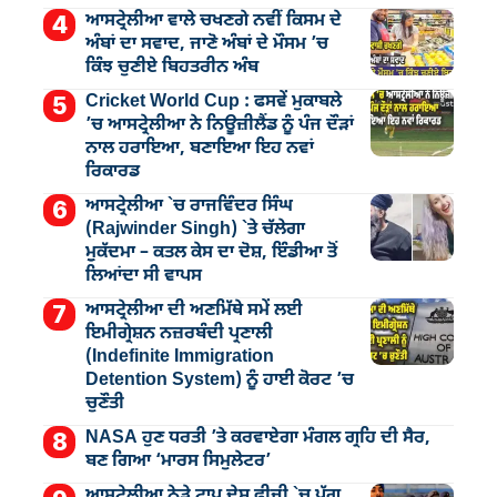
ਆਸਟ੍ਰੇਲੀਆ ਵਾਲੇ ਚਖਣਗੇ ਨਵੀਂ ਕਿਸਮ ਦੇ
ਅੰਬਾਂ ਦਾ ਸਵਾਦ, ਜਾਣੋ ਅੰਬਾਂ ਦੇ ਮੌਸਮ ’ਚ
ਕਿੰਝ ਚੁਣੀਏ ਬਿਹਤਰੀਨ ਅੰਬ
Cricket World Cup : ਫਸਵੇਂ ਮੁਕਾਬਲੇ
’ਚ ਆਸਟ੍ਰੇਲੀਆ ਨੇ ਨਿਊਜ਼ੀਲੈਂਡ ਨੂੰ ਪੰਜ ਦੌੜਾਂ
ਨਾਲ ਹਰਾਇਆ, ਬਣਾਇਆ ਇਹ ਨਵਾਂ
ਰਿਕਾਰਡ
ਆਸਟ੍ਰੇਲੀਆ `ਚ ਰਾਜਵਿੰਦਰ ਸਿੰਘ
(Rajwinder Singh) `ਤੇ ਚੱਲੇਗਾ
ਮੁੁਕੱਦਮਾ – ਕਤਲ ਕੇਸ ਦਾ ਦੋਸ਼, ਇੰਡੀਆ ਤੋਂ
ਲਿਆਂਦਾ ਸੀ ਵਾਪਸ
ਆਸਟ੍ਰੇਲੀਆ ਦੀ ਅਣਮਿੱਥੇ ਸਮੇਂ ਲਈ
ਇਮੀਗ੍ਰੇਸ਼ਨ ਨਜ਼ਰਬੰਦੀ ਪ੍ਰਣਾਲੀ
(Indefinite Immigration
Detention System) ਨੂੰ ਹਾਈ ਕੋਰਟ ’ਚ
ਚੁਣੌਤੀ
NASA ਹੁਣ ਧਰਤੀ ’ਤੇ ਕਰਵਾਏਗਾ ਮੰਗਲ ਗ੍ਰਹਿ ਦੀ ਸੈਰ,
ਬਣ ਗਿਆ ‘ਮਾਰਸ ਸਿਮੁਲੇਟਰ’
ਆਸਟ੍ਰੇਲੀਆ ਨੇੜੇ ਟਾਪੂ ਦੇਸ਼ ਫੀਜੀ `ਚ ਪੱਗ