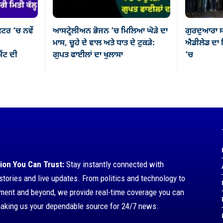
ਕਟਰ ’ਚ ਨਵੇਂ
ਆਸਟ੍ਰੇਲੀਅਨ ਭੋਜਨ ’ਚ ਮਿਲਿਆ ਘੋੜੇ ਦਾ
ਗੁਰਦੁਆਰਾ ਸ
ਮਾਸ, ਚੂਹੇ ਦੇ ਵਾਲ ਅਤੇ ਧਾਤ ਦੇ ਟੁਕੜੇ:
ਐਡੀਲੇਡ ਦਾ ਸ
ਂਟ ਦੀ
ਗੁਪਤ ਫਾਈਲਾਂ ਦਾ ਖੁਲਾਸਾ
’ਚ
ion You Can Trust:
Stay instantly connected with
stories and live updates. From politics and technology to
nment and beyond, we provide real-time coverage you can
making us your dependable source for 24/7 news.