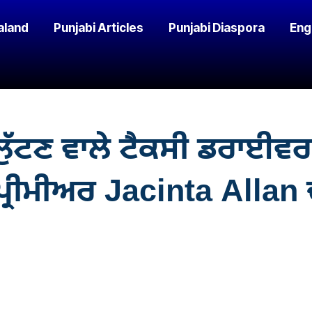
aland
Punjabi Articles
Punjabi Diaspora
Eng
ੰ ਲੁੱਟਣ ਵਾਲੇ ਟੈਕਸੀ ਡਰਾਈਵ
 ਪ੍ਰੀਮੀਅਰ Jacinta Allan 