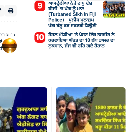
ਆਸਟ੍ਰੇਲੀਆ ਨੇੜੇ ਟਾਪੂ ਦੇਸ਼
ਫੀਜੀ `ਚ ਪੱਗ ਨੂੰ ਮਾਣ
(Turbaned Sikh in Fiji
Police) – ਪੁਲੀਸ ਮੁਲਾਜ਼ਮ
ਪੱਗ ਬੰਨ੍ਹ ਕਰ ਸਕਣਗੇ ਡਿਊਟੀ
ਸੋਸ਼ਲ ਮੀਡੀਆ ’ਤੇ ਪੋਸਟ ਇੱਕ ਤਸਵੀਰ ਨੇ
RTICLE
ਕਰਵਾਇਆ ਔਰਤ ਦਾ 10 ਲੱਖ ਡਾਲਰ ਦਾ
ਆਂ
ਨੁਕਸਾਨ, ਜੱਜ ਵੀ ਰਹਿ ਗਏ ਹੈਰਾਨ
ਨੀ