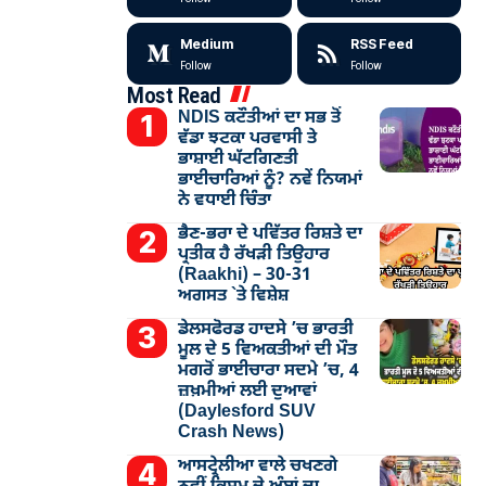
Medium
RSS Feed
Follow
Follow
Most Read
NDIS ਕਟੌਤੀਆਂ ਦਾ ਸਭ ਤੋਂ
ਵੱਡਾ ਝਟਕਾ ਪਰਵਾਸੀ ਤੇ
ਭਾਸ਼ਾਈ ਘੱਟਗਿਣਤੀ
ਭਾਈਚਾਰਿਆਂ ਨੂੰ? ਨਵੇਂ ਨਿਯਮਾਂ
ਨੇ ਵਧਾਈ ਚਿੰਤਾ
ਭੈਣ-ਭਰਾ ਦੇ ਪਵਿੱਤਰ ਰਿਸ਼ਤੇ ਦਾ
ਪ੍ਰਤੀਕ ਹੈ ਰੱਖੜੀ ਤਿਉਹਾਰ
(Raakhi) – 30-31
ਅਗਸਤ `ਤੇ ਵਿਸ਼ੇਸ਼
ਡੇਲਸਫੋਰਡ ਹਾਦਸੇ ’ਚ ਭਾਰਤੀ
ਮੂਲ ਦੇ 5 ਵਿਅਕਤੀਆਂ ਦੀ ਮੌਤ
ਮਗਰੋਂ ਭਾਈਚਾਰਾ ਸਦਮੇ ’ਚ, 4
ਜ਼ਖ਼ਮੀਆਂ ਲਈ ਦੁਆਵਾਂ
(Daylesford SUV
Crash News)
ਆਸਟ੍ਰੇਲੀਆ ਵਾਲੇ ਚਖਣਗੇ