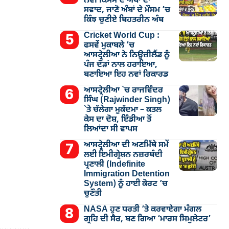
ਨਵੀਂ ਕਿਸਮ ਦੇ ਅੰਬਾਂ ਦਾ
ਸਵਾਦ, ਜਾਣੋ ਅੰਬਾਂ ਦੇ ਮੌਸਮ ’ਚ
ਕਿੰਝ ਚੁਣੀਏ ਬਿਹਤਰੀਨ ਅੰਬ
Cricket World Cup :
ਫਸਵੇਂ ਮੁਕਾਬਲੇ ’ਚ
ਆਸਟ੍ਰੇਲੀਆ ਨੇ ਨਿਊਜ਼ੀਲੈਂਡ ਨੂੰ
ਪੰਜ ਦੌੜਾਂ ਨਾਲ ਹਰਾਇਆ,
ਬਣਾਇਆ ਇਹ ਨਵਾਂ ਰਿਕਾਰਡ
ਆਸਟ੍ਰੇਲੀਆ `ਚ ਰਾਜਵਿੰਦਰ
ਸਿੰਘ (Rajwinder Singh)
`ਤੇ ਚੱਲੇਗਾ ਮੁੁਕੱਦਮਾ – ਕਤਲ
ਕੇਸ ਦਾ ਦੋਸ਼, ਇੰਡੀਆ ਤੋਂ
ਲਿਆਂਦਾ ਸੀ ਵਾਪਸ
ਆਸਟ੍ਰੇਲੀਆ ਦੀ ਅਣਮਿੱਥੇ ਸਮੇਂ
ਲਈ ਇਮੀਗ੍ਰੇਸ਼ਨ ਨਜ਼ਰਬੰਦੀ
ਪ੍ਰਣਾਲੀ (Indefinite
Immigration Detention
System) ਨੂੰ ਹਾਈ ਕੋਰਟ ’ਚ
ਚੁਣੌਤੀ
NASA ਹੁਣ ਧਰਤੀ ’ਤੇ ਕਰਵਾਏਗਾ ਮੰਗਲ
ਗ੍ਰਹਿ ਦੀ ਸੈਰ, ਬਣ ਗਿਆ ‘ਮਾਰਸ ਸਿਮੁਲੇਟਰ’