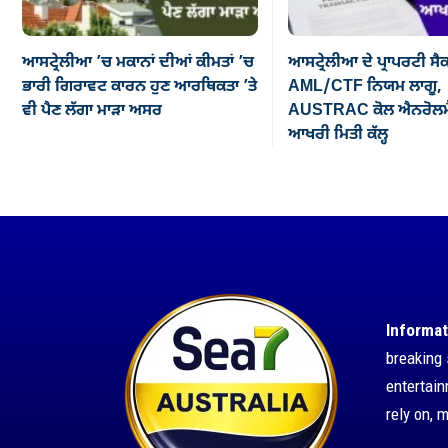
ਆਸਟ੍ਰੇਲੀਆ ’ਚ ਮਕਾਨਾਂ ਦੀਆਂ ਕੀਮਤਾਂ ’ਚ
ਆਸਟ੍ਰੇਲੀਆ ਦੇ ਪ੍ਰਾਪਰਟੀ ਸੈ
ਭਾਰੀ ਗਿਰਾਵਟ ਕਾਰਨ ਹੁਣ ਆਰਥਿਕਤਾ ’ਤੇ
AML/CTF ਨਿਯਮ ਲਾਗੂ,
ਵੀ ਪੈਣ ਲੱਗਾ ਮਾੜਾ ਅਸਰ
AUSTRAC ਕੋਲ ਐਨਰੋਲਮੈ
ਆਖਰੀ ਮਿਤੀ ਕੱਲ੍ਹ
Informat
breaking 
entertai
rely on, 