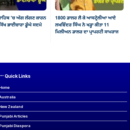
ਾਹਿਬ ’ਚ ਅੱਗ ਲੱਗਣ ਕਾਰਨ
1800 ਡਾਲਰ ਲੈ ਕੇ ਆਸਟ੍ਰੇਲੀਆ ਆਏ
ਿੱਖ ਭਾਈਚਾਰਾ ਡੂੰਘੇ ਸਦਮੇ
ਲਖਵਿੰਦਰ ਸਿੰਘ ਨੇ ਖੜ੍ਹਾ ਕੀਤਾ 11
ਮਿਲੀਅਨ ਡਾਲਰ ਦਾ ਪ੍ਰਾਪਰਟੀ ਸਾਮਰਾਜ
Quick Links
Home
Australia
New Zealand
Punjabi Articles
Punjabi Diaspora