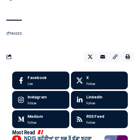
TAGGED:
Facebook
X
Like
Follow
Instagram
LinkedIn
Follow
Follow
Medium
RSS Feed
Follow
Follow
Most Read
NDIS ਕਟੌਤੀਆਂ ਦਾ ਸਭ ਤੋਂ ਵੱਡਾ ਝਟਕਾ