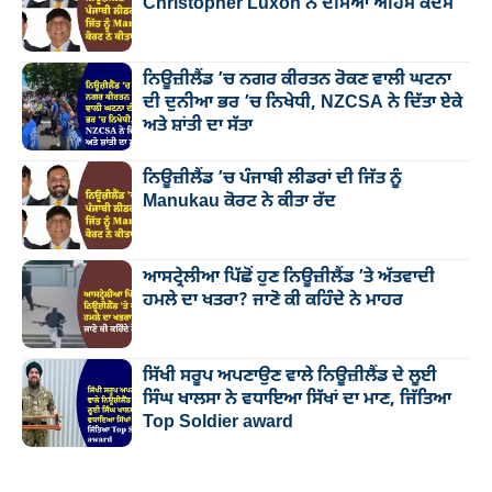
Christopher Luxon ਨੇ ਦੱਸਿਆ ਅਹਿਮ ਕਦਮ
ਨਿਊਜ਼ੀਲੈਂਡ ’ਚ ਨਗਰ ਕੀਰਤਨ ਰੋਕਣ ਵਾਲੀ ਘਟਨਾ
ਦੀ ਦੁਨੀਆ ਭਰ ’ਚ ਨਿਖੇਧੀ, NZCSA ਨੇ ਦਿੱਤਾ ਏਕੇ
ਅਤੇ ਸ਼ਾਂਤੀ ਦਾ ਸੱਤਾ
ਨਿਊਜ਼ੀਲੈਂਡ ’ਚ ਪੰਜਾਬੀ ਲੀਡਰਾਂ ਦੀ ਜਿੱਤ ਨੂੰ
Manukau ਕੋਰਟ ਨੇ ਕੀਤਾ ਰੱਦ
ਆਸਟ੍ਰੇਲੀਆ ਪਿੱਛੋਂ ਹੁਣ ਨਿਊਜ਼ੀਲੈਂਡ ’ਤੇ ਅੱਤਵਾਦੀ
ਹਮਲੇ ਦਾ ਖਤਰਾ? ਜਾਣੋ ਕੀ ਕਹਿੰਦੇ ਨੇ ਮਾਹਰ
ਸਿੱਖੀ ਸਰੂਪ ਅਪਣਾਉਣ ਵਾਲੇ ਨਿਊਜ਼ੀਲੈਂਡ ਦੇ ਲੂਈ
ਸਿੰਘ ਖਾਲਸਾ ਨੇ ਵਧਾਇਆ ਸਿੱਖਾਂ ਦਾ ਮਾਣ, ਜਿੱਤਿਆ
Top Soldier award