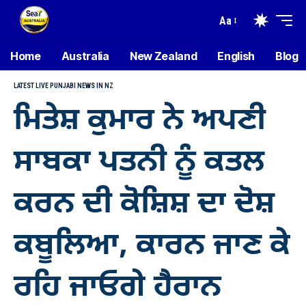
Aa
Home
Australia
New Zealand
English
Blog
LATEST LIVE PUNJABI NEWS IN NZ
ਮਿਤੇਸ਼ ਕੁਮਾਰ ਨੇ ਅਪਣੀ
ਸਾਬਕਾ ਪਤਨੀ ਨੂੰ ਕਤਲ
ਕਰਨ ਦੀ ਕੋਸ਼ਿਸ਼ ਦਾ ਦੋਸ਼
ਕਬੂਲਿਆ, ਕਾਰਨ ਜਾਣ ਕੇ
ਰਹਿ ਜਾਓਗੇ ਹੈਰਾਨ