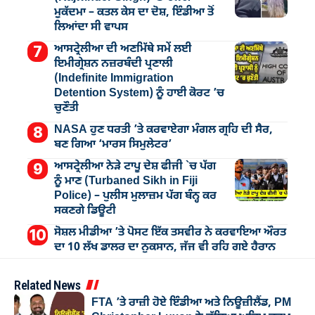
ਮੁੁਕੱਦਮਾ – ਕਤਲ ਕੇਸ ਦਾ ਦੋਸ਼, ਇੰਡੀਆ ਤੋਂ
ਲਿਆਂਦਾ ਸੀ ਵਾਪਸ
ਆਸਟ੍ਰੇਲੀਆ ਦੀ ਅਣਮਿੱਥੇ ਸਮੇਂ ਲਈ
ਇਮੀਗ੍ਰੇਸ਼ਨ ਨਜ਼ਰਬੰਦੀ ਪ੍ਰਣਾਲੀ
(Indefinite Immigration
Detention System) ਨੂੰ ਹਾਈ ਕੋਰਟ ’ਚ
ਚੁਣੌਤੀ
NASA ਹੁਣ ਧਰਤੀ ’ਤੇ ਕਰਵਾਏਗਾ ਮੰਗਲ ਗ੍ਰਹਿ ਦੀ ਸੈਰ,
ਬਣ ਗਿਆ ‘ਮਾਰਸ ਸਿਮੁਲੇਟਰ’
ਆਸਟ੍ਰੇਲੀਆ ਨੇੜੇ ਟਾਪੂ ਦੇਸ਼ ਫੀਜੀ `ਚ ਪੱਗ
ਨੂੰ ਮਾਣ (Turbaned Sikh in Fiji
Police) – ਪੁਲੀਸ ਮੁਲਾਜ਼ਮ ਪੱਗ ਬੰਨ੍ਹ ਕਰ
ਸਕਣਗੇ ਡਿਊਟੀ
ਸੋਸ਼ਲ ਮੀਡੀਆ ’ਤੇ ਪੋਸਟ ਇੱਕ ਤਸਵੀਰ ਨੇ ਕਰਵਾਇਆ ਔਰਤ
ਦਾ 10 ਲੱਖ ਡਾਲਰ ਦਾ ਨੁਕਸਾਨ, ਜੱਜ ਵੀ ਰਹਿ ਗਏ ਹੈਰਾਨ
Related News
FTA ’ਤੇ ਰਾਜ਼ੀ ਹੋਏ ਇੰਡੀਆ ਅਤੇ ਨਿਊਜ਼ੀਲੈਂਡ, PM