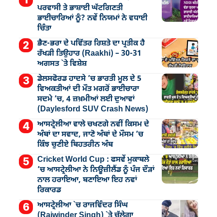
ਪਰਵਾਸੀ ਤੇ ਭਾਸ਼ਾਈ ਘੱਟਗਿਣਤੀ
ਭਾਈਚਾਰਿਆਂ ਨੂੰ? ਨਵੇਂ ਨਿਯਮਾਂ ਨੇ ਵਧਾਈ
ਚਿੰਤਾ
ਭੈਣ-ਭਰਾ ਦੇ ਪਵਿੱਤਰ ਰਿਸ਼ਤੇ ਦਾ ਪ੍ਰਤੀਕ ਹੈ
ਰੱਖੜੀ ਤਿਉਹਾਰ (Raakhi) – 30-31
ਅਗਸਤ `ਤੇ ਵਿਸ਼ੇਸ਼
ਡੇਲਸਫੋਰਡ ਹਾਦਸੇ ’ਚ ਭਾਰਤੀ ਮੂਲ ਦੇ 5
ਵਿਅਕਤੀਆਂ ਦੀ ਮੌਤ ਮਗਰੋਂ ਭਾਈਚਾਰਾ
ਸਦਮੇ ’ਚ, 4 ਜ਼ਖ਼ਮੀਆਂ ਲਈ ਦੁਆਵਾਂ
(Daylesford SUV Crash News)
ਆਸਟ੍ਰੇਲੀਆ ਵਾਲੇ ਚਖਣਗੇ ਨਵੀਂ ਕਿਸਮ ਦੇ
ਅੰਬਾਂ ਦਾ ਸਵਾਦ, ਜਾਣੋ ਅੰਬਾਂ ਦੇ ਮੌਸਮ ’ਚ
ਕਿੰਝ ਚੁਣੀਏ ਬਿਹਤਰੀਨ ਅੰਬ
Cricket World Cup : ਫਸਵੇਂ ਮੁਕਾਬਲੇ
’ਚ ਆਸਟ੍ਰੇਲੀਆ ਨੇ ਨਿਊਜ਼ੀਲੈਂਡ ਨੂੰ ਪੰਜ ਦੌੜਾਂ
ਨਾਲ ਹਰਾਇਆ, ਬਣਾਇਆ ਇਹ ਨਵਾਂ
ਰਿਕਾਰਡ
ਆਸਟ੍ਰੇਲੀਆ `ਚ ਰਾਜਵਿੰਦਰ ਸਿੰਘ
(Rajwinder Singh) `ਤੇ ਚੱਲੇਗਾ