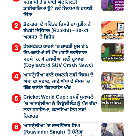
ਪਰਵਾਸੀ ਤੇ ਭਾਸ਼ਾਈ ਘੱਟਗਿਣਤੀ
ਭਾਈਚਾਰਿਆਂ ਨੂੰ? ਨਵੇਂ ਨਿਯਮਾਂ ਨੇ ਵਧਾਈ
ਚਿੰਤਾ
ਭੈਣ-ਭਰਾ ਦੇ ਪਵਿੱਤਰ ਰਿਸ਼ਤੇ ਦਾ ਪ੍ਰਤੀਕ ਹੈ
ਰੱਖੜੀ ਤਿਉਹਾਰ (Raakhi) – 30-31
ਅਗਸਤ `ਤੇ ਵਿਸ਼ੇਸ਼
ਡੇਲਸਫੋਰਡ ਹਾਦਸੇ ’ਚ ਭਾਰਤੀ ਮੂਲ ਦੇ 5
ਵਿਅਕਤੀਆਂ ਦੀ ਮੌਤ ਮਗਰੋਂ ਭਾਈਚਾਰਾ
ਸਦਮੇ ’ਚ, 4 ਜ਼ਖ਼ਮੀਆਂ ਲਈ ਦੁਆਵਾਂ
(Daylesford SUV Crash News)
ਆਸਟ੍ਰੇਲੀਆ ਵਾਲੇ ਚਖਣਗੇ ਨਵੀਂ ਕਿਸਮ ਦੇ
ਅੰਬਾਂ ਦਾ ਸਵਾਦ, ਜਾਣੋ ਅੰਬਾਂ ਦੇ ਮੌਸਮ ’ਚ
ਕਿੰਝ ਚੁਣੀਏ ਬਿਹਤਰੀਨ ਅੰਬ
Cricket World Cup : ਫਸਵੇਂ ਮੁਕਾਬਲੇ
’ਚ ਆਸਟ੍ਰੇਲੀਆ ਨੇ ਨਿਊਜ਼ੀਲੈਂਡ ਨੂੰ ਪੰਜ ਦੌੜਾਂ
ਨਾਲ ਹਰਾਇਆ, ਬਣਾਇਆ ਇਹ ਨਵਾਂ
ਰਿਕਾਰਡ
ਆਸਟ੍ਰੇਲੀਆ `ਚ ਰਾਜਵਿੰਦਰ ਸਿੰਘ
(Rajwinder Singh) `ਤੇ ਚੱਲੇਗਾ