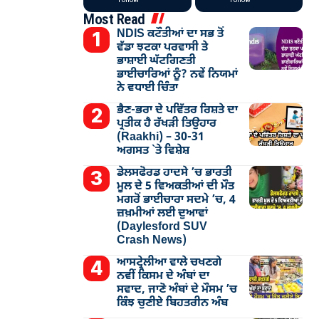
Most Read
NDIS ਕਟੌਤੀਆਂ ਦਾ ਸਭ ਤੋਂ
ਵੱਡਾ ਝਟਕਾ ਪਰਵਾਸੀ ਤੇ
ਭਾਸ਼ਾਈ ਘੱਟਗਿਣਤੀ
ਭਾਈਚਾਰਿਆਂ ਨੂੰ? ਨਵੇਂ ਨਿਯਮਾਂ
ਨੇ ਵਧਾਈ ਚਿੰਤਾ
ਭੈਣ-ਭਰਾ ਦੇ ਪਵਿੱਤਰ ਰਿਸ਼ਤੇ ਦਾ
ਪ੍ਰਤੀਕ ਹੈ ਰੱਖੜੀ ਤਿਉਹਾਰ
(Raakhi) – 30-31
ਅਗਸਤ `ਤੇ ਵਿਸ਼ੇਸ਼
ਡੇਲਸਫੋਰਡ ਹਾਦਸੇ ’ਚ ਭਾਰਤੀ
ਮੂਲ ਦੇ 5 ਵਿਅਕਤੀਆਂ ਦੀ ਮੌਤ
ਮਗਰੋਂ ਭਾਈਚਾਰਾ ਸਦਮੇ ’ਚ, 4
ਜ਼ਖ਼ਮੀਆਂ ਲਈ ਦੁਆਵਾਂ
(Daylesford SUV
Crash News)
ਆਸਟ੍ਰੇਲੀਆ ਵਾਲੇ ਚਖਣਗੇ
ਨਵੀਂ ਕਿਸਮ ਦੇ ਅੰਬਾਂ ਦਾ
ਸਵਾਦ, ਜਾਣੋ ਅੰਬਾਂ ਦੇ ਮੌਸਮ ’ਚ
ਕਿੰਝ ਚੁਣੀਏ ਬਿਹਤਰੀਨ ਅੰਬ