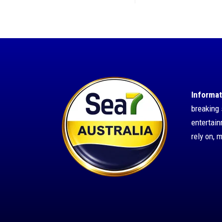
Informat
breaking 
entertai
rely on, 