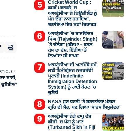
Cricket World Cup :
ਫਸਵੇਂ ਮੁਕਾਬਲੇ ’ਚ
ਆਸਟ੍ਰੇਲੀਆ ਨੇ ਨਿਊਜ਼ੀਲੈਂਡ ਨੂੰ
ਪੰਜ ਦੌੜਾਂ ਨਾਲ ਹਰਾਇਆ,
ਬਣਾਇਆ ਇਹ ਨਵਾਂ ਰਿਕਾਰਡ
ਆਸਟ੍ਰੇਲੀਆ `ਚ ਰਾਜਵਿੰਦਰ
ਸਿੰਘ (Rajwinder Singh)
`ਤੇ ਚੱਲੇਗਾ ਮੁੁਕੱਦਮਾ – ਕਤਲ
ਕੇਸ ਦਾ ਦੋਸ਼, ਇੰਡੀਆ ਤੋਂ
ਲਿਆਂਦਾ ਸੀ ਵਾਪਸ
ਆਸਟ੍ਰੇਲੀਆ ਦੀ ਅਣਮਿੱਥੇ ਸਮੇਂ
ਲਈ ਇਮੀਗ੍ਰੇਸ਼ਨ ਨਜ਼ਰਬੰਦੀ
RTICLE
ਪ੍ਰਣਾਲੀ (Indefinite
ਰਚਾ ਜਾਰੀ,
Immigration Detention
ਂ ਚੁਨੌਤੀਆਂ
System) ਨੂੰ ਹਾਈ ਕੋਰਟ ’ਚ
ਚੁਣੌਤੀ
NASA ਹੁਣ ਧਰਤੀ ’ਤੇ ਕਰਵਾਏਗਾ ਮੰਗਲ
ਗ੍ਰਹਿ ਦੀ ਸੈਰ, ਬਣ ਗਿਆ ‘ਮਾਰਸ ਸਿਮੁਲੇਟਰ’
ਆਸਟ੍ਰੇਲੀਆ ਨੇੜੇ ਟਾਪੂ ਦੇਸ਼
ਫੀਜੀ `ਚ ਪੱਗ ਨੂੰ ਮਾਣ
(Turbaned Sikh in Fiji