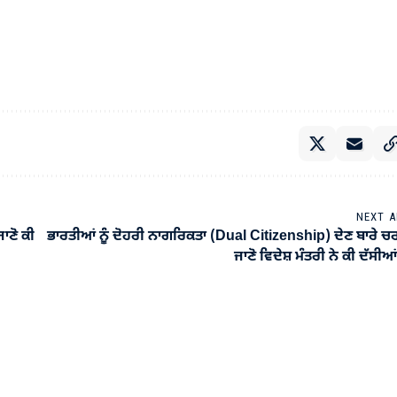
NEXT A
ਾਣੋ ਕੀ
ਭਾਰਤੀਆਂ ਨੂੰ ਦੋਹਰੀ ਨਾਗਰਿਕਤਾ (Dual Citizenship) ਦੇਣ ਬਾਰੇ ਚ
ਜਾਣੋ ਵਿਦੇਸ਼ ਮੰਤਰੀ ਨੇ ਕੀ ਦੱਸੀਆ