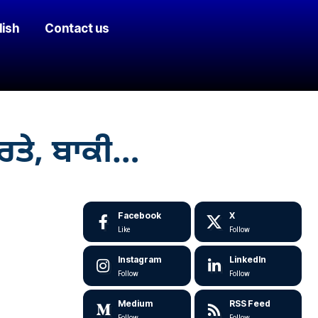
lish
Contact us
ਪਰਤੇ, ਬਾਕੀ…
Facebook
X
Like
Follow
Instagram
LinkedIn
Follow
Follow
Medium
RSS Feed
Follow
Follow