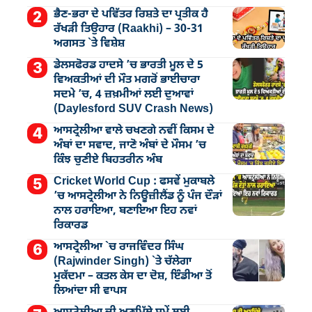
ਭੈਣ-ਭਰਾ ਦੇ ਪਵਿੱਤਰ ਰਿਸ਼ਤੇ ਦਾ ਪ੍ਰਤੀਕ ਹੈ
ਰੱਖੜੀ ਤਿਉਹਾਰ (Raakhi) – 30-31
ਅਗਸਤ `ਤੇ ਵਿਸ਼ੇਸ਼
ਡੇਲਸਫੋਰਡ ਹਾਦਸੇ ’ਚ ਭਾਰਤੀ ਮੂਲ ਦੇ 5
ਵਿਅਕਤੀਆਂ ਦੀ ਮੌਤ ਮਗਰੋਂ ਭਾਈਚਾਰਾ
ਸਦਮੇ ’ਚ, 4 ਜ਼ਖ਼ਮੀਆਂ ਲਈ ਦੁਆਵਾਂ
(Daylesford SUV Crash News)
ਆਸਟ੍ਰੇਲੀਆ ਵਾਲੇ ਚਖਣਗੇ ਨਵੀਂ ਕਿਸਮ ਦੇ
ਅੰਬਾਂ ਦਾ ਸਵਾਦ, ਜਾਣੋ ਅੰਬਾਂ ਦੇ ਮੌਸਮ ’ਚ
ਕਿੰਝ ਚੁਣੀਏ ਬਿਹਤਰੀਨ ਅੰਬ
Cricket World Cup : ਫਸਵੇਂ ਮੁਕਾਬਲੇ
’ਚ ਆਸਟ੍ਰੇਲੀਆ ਨੇ ਨਿਊਜ਼ੀਲੈਂਡ ਨੂੰ ਪੰਜ ਦੌੜਾਂ
ਨਾਲ ਹਰਾਇਆ, ਬਣਾਇਆ ਇਹ ਨਵਾਂ
ਰਿਕਾਰਡ
ਆਸਟ੍ਰੇਲੀਆ `ਚ ਰਾਜਵਿੰਦਰ ਸਿੰਘ
(Rajwinder Singh) `ਤੇ ਚੱਲੇਗਾ
ਮੁੁਕੱਦਮਾ – ਕਤਲ ਕੇਸ ਦਾ ਦੋਸ਼, ਇੰਡੀਆ ਤੋਂ
ਲਿਆਂਦਾ ਸੀ ਵਾਪਸ