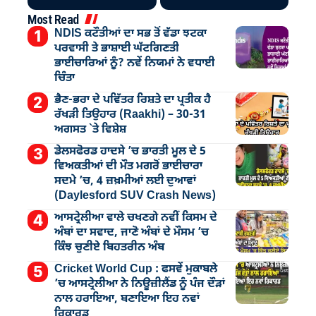
Most Read
NDIS ਕਟੌਤੀਆਂ ਦਾ ਸਭ ਤੋਂ ਵੱਡਾ ਝਟਕਾ
ਪਰਵਾਸੀ ਤੇ ਭਾਸ਼ਾਈ ਘੱਟਗਿਣਤੀ
ਭਾਈਚਾਰਿਆਂ ਨੂੰ? ਨਵੇਂ ਨਿਯਮਾਂ ਨੇ ਵਧਾਈ
ਚਿੰਤਾ
ਭੈਣ-ਭਰਾ ਦੇ ਪਵਿੱਤਰ ਰਿਸ਼ਤੇ ਦਾ ਪ੍ਰਤੀਕ ਹੈ
ਰੱਖੜੀ ਤਿਉਹਾਰ (Raakhi) – 30-31
ਅਗਸਤ `ਤੇ ਵਿਸ਼ੇਸ਼
ਡੇਲਸਫੋਰਡ ਹਾਦਸੇ ’ਚ ਭਾਰਤੀ ਮੂਲ ਦੇ 5
ਵਿਅਕਤੀਆਂ ਦੀ ਮੌਤ ਮਗਰੋਂ ਭਾਈਚਾਰਾ
ਸਦਮੇ ’ਚ, 4 ਜ਼ਖ਼ਮੀਆਂ ਲਈ ਦੁਆਵਾਂ
(Daylesford SUV Crash News)
ਆਸਟ੍ਰੇਲੀਆ ਵਾਲੇ ਚਖਣਗੇ ਨਵੀਂ ਕਿਸਮ ਦੇ
ਅੰਬਾਂ ਦਾ ਸਵਾਦ, ਜਾਣੋ ਅੰਬਾਂ ਦੇ ਮੌਸਮ ’ਚ
ਕਿੰਝ ਚੁਣੀਏ ਬਿਹਤਰੀਨ ਅੰਬ
Cricket World Cup : ਫਸਵੇਂ ਮੁਕਾਬਲੇ
’ਚ ਆਸਟ੍ਰੇਲੀਆ ਨੇ ਨਿਊਜ਼ੀਲੈਂਡ ਨੂੰ ਪੰਜ ਦੌੜਾਂ
ਨਾਲ ਹਰਾਇਆ, ਬਣਾਇਆ ਇਹ ਨਵਾਂ
ਰਿਕਾਰਡ