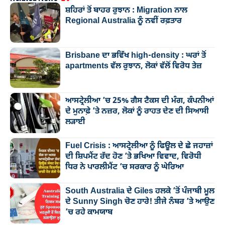
ਸ਼ਹਿਰਾਂ ਤੋਂ ਬਾਹਰ ਰੁਝਾਨ : Migration ਨਾਲ
Regional Australia ਨੂੰ ਨਵੀਂ ਰਫ਼ਤਾਰ
Brisbane ਦਾ ਭਵਿੱਖ high-density : ਘਰਾਂ ਤੋਂ
apartments ਵੱਲ ਰੁਝਾਨ, ਲੋਕਾਂ ਵੱਲੋਂ ਵਿਰੋਧ ਤੇਜ਼
ਆਸਟ੍ਰੇਲੀਆ ’ਚ 25% ਗੈਸ ਟੈਕਸ ਦੀ ਮੰਗ, ਕੰਪਨੀਆਂ
ਦੇ ਮੁਨਾਫ਼ੇ ’ਤੇ ਨਜ਼ਰ, ਲੋਕਾਂ ਨੂੰ ਰਾਹਤ ਦੇਣ ਦੀ ਸਿਆਸੀ
ਲੜਾਈ
Fuel Crisis : ਆਸਟ੍ਰੇਲੀਆ ਨੂੰ ਫਿਊਲ ਦੇ ਛੇ ਜਹਾਜ਼ਾਂ
ਦੀ ਸ਼ਿਪਮੈਂਟ ਰੱਦ ਹੋਣ ’ਤੇ ਭਖਿਆ ਵਿਵਾਦ, ਵਿਰੋਧੀ
ਧਿਰ ਨੇ ਪਾਰਲੀਮੈਂਟ ’ਚ ਸਰਕਾਰ ਨੂੰ ਘੇਰਿਆ
South Australia ਦੇ Giles ਹਲਕੇ ’ਤੋਂ ਪੰਜਾਬੀ ਮੂਲ
ਦੇ Sunny Singh ਚੋਣ ਹਾਰੇ! ਤੀਜੇ ਨੰਬਰ ’ਤੇ ਆਉਣ
’ਚ ਰਹੇ ਕਾਮਯਾਬ