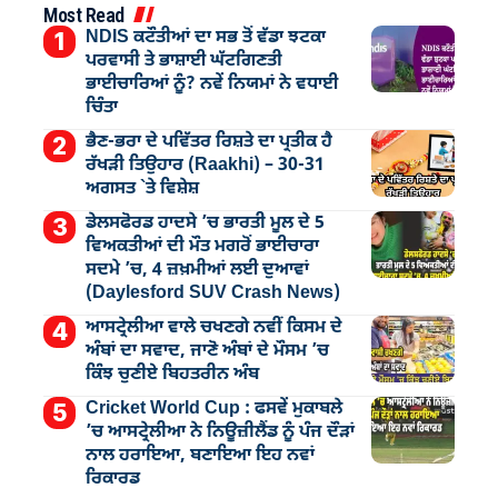
Most Read
NDIS ਕਟੌਤੀਆਂ ਦਾ ਸਭ ਤੋਂ ਵੱਡਾ ਝਟਕਾ
ਪਰਵਾਸੀ ਤੇ ਭਾਸ਼ਾਈ ਘੱਟਗਿਣਤੀ
ਭਾਈਚਾਰਿਆਂ ਨੂੰ? ਨਵੇਂ ਨਿਯਮਾਂ ਨੇ ਵਧਾਈ
ਚਿੰਤਾ
ਭੈਣ-ਭਰਾ ਦੇ ਪਵਿੱਤਰ ਰਿਸ਼ਤੇ ਦਾ ਪ੍ਰਤੀਕ ਹੈ
ਰੱਖੜੀ ਤਿਉਹਾਰ (Raakhi) – 30-31
ਅਗਸਤ `ਤੇ ਵਿਸ਼ੇਸ਼
ਡੇਲਸਫੋਰਡ ਹਾਦਸੇ ’ਚ ਭਾਰਤੀ ਮੂਲ ਦੇ 5
ਵਿਅਕਤੀਆਂ ਦੀ ਮੌਤ ਮਗਰੋਂ ਭਾਈਚਾਰਾ
ਸਦਮੇ ’ਚ, 4 ਜ਼ਖ਼ਮੀਆਂ ਲਈ ਦੁਆਵਾਂ
(Daylesford SUV Crash News)
ਆਸਟ੍ਰੇਲੀਆ ਵਾਲੇ ਚਖਣਗੇ ਨਵੀਂ ਕਿਸਮ ਦੇ
ਅੰਬਾਂ ਦਾ ਸਵਾਦ, ਜਾਣੋ ਅੰਬਾਂ ਦੇ ਮੌਸਮ ’ਚ
ਕਿੰਝ ਚੁਣੀਏ ਬਿਹਤਰੀਨ ਅੰਬ
Cricket World Cup : ਫਸਵੇਂ ਮੁਕਾਬਲੇ
’ਚ ਆਸਟ੍ਰੇਲੀਆ ਨੇ ਨਿਊਜ਼ੀਲੈਂਡ ਨੂੰ ਪੰਜ ਦੌੜਾਂ
ਨਾਲ ਹਰਾਇਆ, ਬਣਾਇਆ ਇਹ ਨਵਾਂ
ਰਿਕਾਰਡ