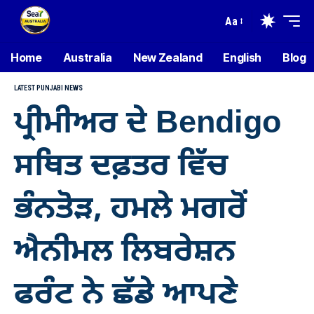
Aa
Home
Australia
New Zealand
English
Blog
LATEST PUNJABI NEWS
ਪ੍ਰੀਮੀਅਰ ਦੇ Bendigo
ਸਥਿਤ ਦਫ਼ਤਰ ਵਿੱਚ
ਭੰਨਤੋੜ, ਹਮਲੇ ਮਗਰੋਂ
ਐਨੀਮਲ ਲਿਬਰੇਸ਼ਨ
ਫਰੰਟ ਨੇ ਛੱਡੇ ਆਪਣੇ