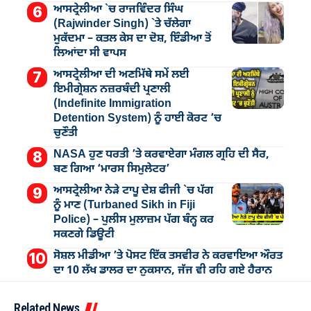
ਆਸਟ੍ਰੇਲੀਆ `ਚ ਰਾਜਵਿੰਦਰ ਸਿੰਘ
(Rajwinder Singh) `ਤੇ ਚੱਲੇਗਾ
ਮੁੁਕੱਦਮਾ – ਕਤਲ ਕੇਸ ਦਾ ਦੋਸ਼, ਇੰਡੀਆ ਤੋਂ
ਲਿਆਂਦਾ ਸੀ ਵਾਪਸ
ਆਸਟ੍ਰੇਲੀਆ ਦੀ ਅਣਮਿੱਥੇ ਸਮੇਂ ਲਈ
ਇਮੀਗ੍ਰੇਸ਼ਨ ਨਜ਼ਰਬੰਦੀ ਪ੍ਰਣਾਲੀ
(Indefinite Immigration
Detention System) ਨੂੰ ਹਾਈ ਕੋਰਟ ’ਚ
ਚੁਣੌਤੀ
NASA ਹੁਣ ਧਰਤੀ ’ਤੇ ਕਰਵਾਏਗਾ ਮੰਗਲ ਗ੍ਰਹਿ ਦੀ ਸੈਰ,
ਬਣ ਗਿਆ ‘ਮਾਰਸ ਸਿਮੁਲੇਟਰ’
ਆਸਟ੍ਰੇਲੀਆ ਨੇੜੇ ਟਾਪੂ ਦੇਸ਼ ਫੀਜੀ `ਚ ਪੱਗ
ਨੂੰ ਮਾਣ (Turbaned Sikh in Fiji
Police) – ਪੁਲੀਸ ਮੁਲਾਜ਼ਮ ਪੱਗ ਬੰਨ੍ਹ ਕਰ
ਸਕਣਗੇ ਡਿਊਟੀ
ਸੋਸ਼ਲ ਮੀਡੀਆ ’ਤੇ ਪੋਸਟ ਇੱਕ ਤਸਵੀਰ ਨੇ ਕਰਵਾਇਆ ਔਰਤ
ਦਾ 10 ਲੱਖ ਡਾਲਰ ਦਾ ਨੁਕਸਾਨ, ਜੱਜ ਵੀ ਰਹਿ ਗਏ ਹੈਰਾਨ
Related News