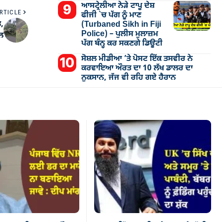
ਆਸਟ੍ਰੇਲੀਆ ਨੇੜੇ ਟਾਪੂ ਦੇਸ਼
RTICLE
ਫੀਜੀ `ਚ ਪੱਗ ਨੂੰ ਮਾਣ
ਤ,
(Turbaned Sikh in Fiji
Police) – ਪੁਲੀਸ ਮੁਲਾਜ਼ਮ
ੱਲ
ਪੱਗ ਬੰਨ੍ਹ ਕਰ ਸਕਣਗੇ ਡਿਊਟੀ
ਸੋਸ਼ਲ ਮੀਡੀਆ ’ਤੇ ਪੋਸਟ ਇੱਕ ਤਸਵੀਰ ਨੇ
ਕਰਵਾਇਆ ਔਰਤ ਦਾ 10 ਲੱਖ ਡਾਲਰ ਦਾ
ਨੁਕਸਾਨ, ਜੱਜ ਵੀ ਰਹਿ ਗਏ ਹੈਰਾਨ