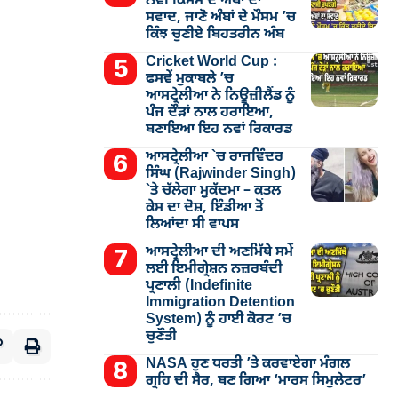
ਨਵੀਂ ਕਿਸਮ ਦੇ ਅੰਬਾਂ ਦਾ
ਸਵਾਦ, ਜਾਣੋ ਅੰਬਾਂ ਦੇ ਮੌਸਮ ’ਚ
ਕਿੰਝ ਚੁਣੀਏ ਬਿਹਤਰੀਨ ਅੰਬ
Cricket World Cup :
ਫਸਵੇਂ ਮੁਕਾਬਲੇ ’ਚ
ਆਸਟ੍ਰੇਲੀਆ ਨੇ ਨਿਊਜ਼ੀਲੈਂਡ ਨੂੰ
ਪੰਜ ਦੌੜਾਂ ਨਾਲ ਹਰਾਇਆ,
ਬਣਾਇਆ ਇਹ ਨਵਾਂ ਰਿਕਾਰਡ
ਆਸਟ੍ਰੇਲੀਆ `ਚ ਰਾਜਵਿੰਦਰ
ਸਿੰਘ (Rajwinder Singh)
`ਤੇ ਚੱਲੇਗਾ ਮੁੁਕੱਦਮਾ – ਕਤਲ
ਕੇਸ ਦਾ ਦੋਸ਼, ਇੰਡੀਆ ਤੋਂ
ਲਿਆਂਦਾ ਸੀ ਵਾਪਸ
ਆਸਟ੍ਰੇਲੀਆ ਦੀ ਅਣਮਿੱਥੇ ਸਮੇਂ
ਲਈ ਇਮੀਗ੍ਰੇਸ਼ਨ ਨਜ਼ਰਬੰਦੀ
ਪ੍ਰਣਾਲੀ (Indefinite
Immigration Detention
System) ਨੂੰ ਹਾਈ ਕੋਰਟ ’ਚ
ਚੁਣੌਤੀ
NASA ਹੁਣ ਧਰਤੀ ’ਤੇ ਕਰਵਾਏਗਾ ਮੰਗਲ
ਗ੍ਰਹਿ ਦੀ ਸੈਰ, ਬਣ ਗਿਆ ‘ਮਾਰਸ ਸਿਮੁਲੇਟਰ’