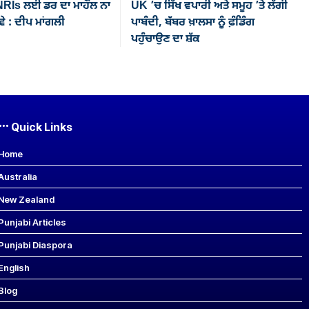
 NRIs ਲਈ ਡਰ ਦਾ ਮਾਹੌਲ ਨਾ
UK ’ਚ ਸਿੱਖ ਵਪਾਰੀ ਅਤੇ ਸਮੂਹ ’ਤੇ ਲੱਗੀ
 : ਦੀਪ ਮਾਂਗਲੀ
ਪਾਬੰਦੀ, ਬੱਬਰ ਖ਼ਾਲਸਾ ਨੂੰ ਫ਼ੰਡਿੰਗ
ਪਹੁੰਚਾਉਣ ਦਾ ਸ਼ੱਕ
Quick Links
Home
Australia
New Zealand
Punjabi Articles
Punjabi Diaspora
English
Blog