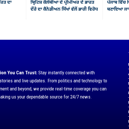
ਰਤ ਦਾ
ਬ੍ਰਿਟਿਸ਼ ਕੋਲੰਬੀਆ ਦੇ ਪ੍ਰੀਮੀਅਰ ਦੇ ਭਾਰਤ
ਪੰਜਾਬ ਵਿੱਚ
ਦੌਰੇ ਦਾ ਕੈਨੇਡੀਅਨ ਸਿੱਖਾਂ ਵੱਲੋਂ ਭਾਰੀ ਵਿਰੋਧ
ਬਣਾਇਆ ਜਾਵੇ
ion You Can Trust:
Stay instantly connected with
stories and live updates. From politics and technology to
nment and beyond, we provide real-time coverage you can
making us your dependable source for 24/7 news.