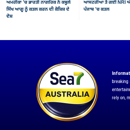
ਅਮਰੀਕਾ ’ਚ ਭਾਰਤੀ ਨਾਗਰਿਕ ਨੇ ਕਬੂਲੇ
ਆਸਟਰੀਆ ਤੋਂ ਗਈ NRI ਔ
ਸਿੱਖ ਆਗੂ ਨੂੰ ਕਤਲ ਕਰਨ ਦੀ ਕੋਸ਼ਿਸ਼ ਦੇ
ਪੰਜਾਬ ’ਚ ਕਤਲ
ਦੋਸ਼
Informat
breaking 
entertai
rely on, 