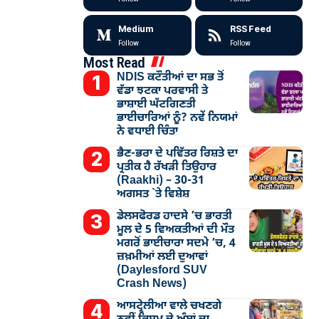
Medium
RSS Feed
Follow
Follow
Most Read
NDIS ਕਟੌਤੀਆਂ ਦਾ ਸਭ ਤੋਂ
ਵੱਡਾ ਝਟਕਾ ਪਰਵਾਸੀ ਤੇ
ਭਾਸ਼ਾਈ ਘੱਟਗਿਣਤੀ
ਭਾਈਚਾਰਿਆਂ ਨੂੰ? ਨਵੇਂ ਨਿਯਮਾਂ
ਨੇ ਵਧਾਈ ਚਿੰਤਾ
ਭੈਣ-ਭਰਾ ਦੇ ਪਵਿੱਤਰ ਰਿਸ਼ਤੇ ਦਾ
ਪ੍ਰਤੀਕ ਹੈ ਰੱਖੜੀ ਤਿਉਹਾਰ
(Raakhi) – 30-31
ਅਗਸਤ `ਤੇ ਵਿਸ਼ੇਸ਼
ਡੇਲਸਫੋਰਡ ਹਾਦਸੇ ’ਚ ਭਾਰਤੀ
ਮੂਲ ਦੇ 5 ਵਿਅਕਤੀਆਂ ਦੀ ਮੌਤ
ਮਗਰੋਂ ਭਾਈਚਾਰਾ ਸਦਮੇ ’ਚ, 4
ਜ਼ਖ਼ਮੀਆਂ ਲਈ ਦੁਆਵਾਂ
(Daylesford SUV
Crash News)
ਆਸਟ੍ਰੇਲੀਆ ਵਾਲੇ ਚਖਣਗੇ