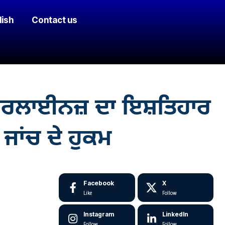
lish
Contact us
ਏਅਰਲਾਈਨਜ਼ ਦਾ ਇਸ਼ਤਿਹਾਰ
 ਜਾਂਚ ਦੇ ਹੁਕਮ
Facebook
X
Like
Follow
Instagram
LinkedIn
Follow
Follow