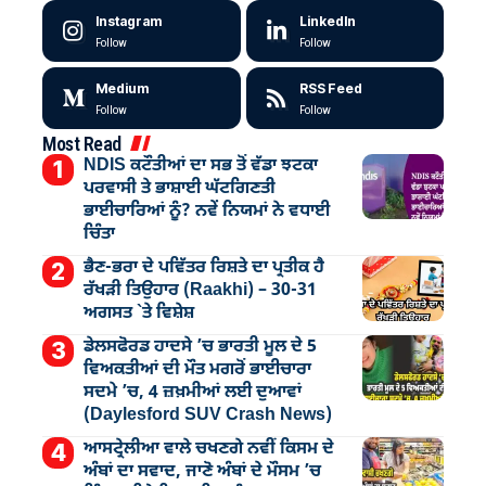
Instagram
LinkedIn
Follow
Follow
Medium
RSS Feed
Follow
Follow
Most Read
NDIS ਕਟੌਤੀਆਂ ਦਾ ਸਭ ਤੋਂ ਵੱਡਾ ਝਟਕਾ
ਪਰਵਾਸੀ ਤੇ ਭਾਸ਼ਾਈ ਘੱਟਗਿਣਤੀ
ਭਾਈਚਾਰਿਆਂ ਨੂੰ? ਨਵੇਂ ਨਿਯਮਾਂ ਨੇ ਵਧਾਈ
ਚਿੰਤਾ
ਭੈਣ-ਭਰਾ ਦੇ ਪਵਿੱਤਰ ਰਿਸ਼ਤੇ ਦਾ ਪ੍ਰਤੀਕ ਹੈ
ਰੱਖੜੀ ਤਿਉਹਾਰ (Raakhi) – 30-31
ਅਗਸਤ `ਤੇ ਵਿਸ਼ੇਸ਼
ਡੇਲਸਫੋਰਡ ਹਾਦਸੇ ’ਚ ਭਾਰਤੀ ਮੂਲ ਦੇ 5
ਵਿਅਕਤੀਆਂ ਦੀ ਮੌਤ ਮਗਰੋਂ ਭਾਈਚਾਰਾ
ਸਦਮੇ ’ਚ, 4 ਜ਼ਖ਼ਮੀਆਂ ਲਈ ਦੁਆਵਾਂ
(Daylesford SUV Crash News)
ਆਸਟ੍ਰੇਲੀਆ ਵਾਲੇ ਚਖਣਗੇ ਨਵੀਂ ਕਿਸਮ ਦੇ
ਅੰਬਾਂ ਦਾ ਸਵਾਦ, ਜਾਣੋ ਅੰਬਾਂ ਦੇ ਮੌਸਮ ’ਚ