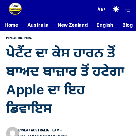
Aa
Home
Australia
New Zealand
English
Blog
PUNJABI DIASPORA
ਪੇਟੈਂਟ ਦਾ ਕੇਸ ਹਾਰਨ ਤੋਂ
ਬਾਅਦ ਬਾਜ਼ਾਰ ਤੋਂ ਹਟੇਗਾ
Apple ਦਾ ਇਹ
ਡਿਵਾਇਸ
By
SEA7 AUSTRALIA TEAM