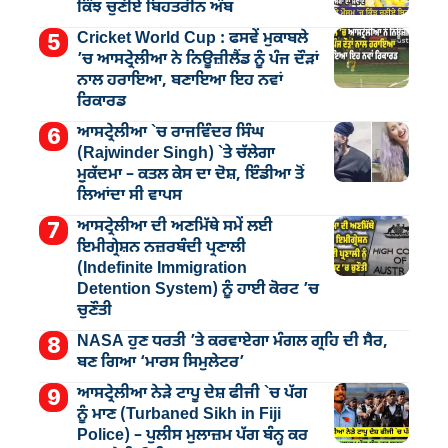
ਕਿੰਝ ਚੁਣੀਏ ਬਿਹਤਰੀਨ ਅੰਬ
Cricket World Cup : ਫਸਵੇਂ ਮੁਕਾਬਲੇ
’ਚ ਆਸਟ੍ਰੇਲੀਆ ਨੇ ਨਿਊਜ਼ੀਲੈਂਡ ਨੂੰ ਪੰਜ ਦੌੜਾਂ
ਨਾਲ ਹਰਾਇਆ, ਬਣਾਇਆ ਇਹ ਨਵਾਂ
ਰਿਕਾਰਡ
ਆਸਟ੍ਰੇਲੀਆ `ਚ ਰਾਜਵਿੰਦਰ ਸਿੰਘ
(Rajwinder Singh) `ਤੇ ਚੱਲੇਗਾ
ਮੁੁਕੱਦਮਾ – ਕਤਲ ਕੇਸ ਦਾ ਦੋਸ਼, ਇੰਡੀਆ ਤੋਂ
ਲਿਆਂਦਾ ਸੀ ਵਾਪਸ
ਆਸਟ੍ਰੇਲੀਆ ਦੀ ਅਣਮਿੱਥੇ ਸਮੇਂ ਲਈ
ਇਮੀਗ੍ਰੇਸ਼ਨ ਨਜ਼ਰਬੰਦੀ ਪ੍ਰਣਾਲੀ
(Indefinite Immigration
Detention System) ਨੂੰ ਹਾਈ ਕੋਰਟ ’ਚ
ਚੁਣੌਤੀ
NASA ਹੁਣ ਧਰਤੀ ’ਤੇ ਕਰਵਾਏਗਾ ਮੰਗਲ ਗ੍ਰਹਿ ਦੀ ਸੈਰ,
ਬਣ ਗਿਆ ‘ਮਾਰਸ ਸਿਮੁਲੇਟਰ’
ਆਸਟ੍ਰੇਲੀਆ ਨੇੜੇ ਟਾਪੂ ਦੇਸ਼ ਫੀਜੀ `ਚ ਪੱਗ
ਨੂੰ ਮਾਣ (Turbaned Sikh in Fiji
Police) – ਪੁਲੀਸ ਮੁਲਾਜ਼ਮ ਪੱਗ ਬੰਨ੍ਹ ਕਰ