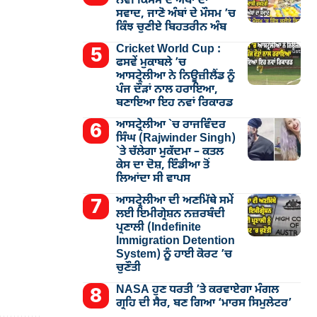
ਨਵੀਂ ਕਿਸਮ ਦੇ ਅੰਬਾਂ ਦਾ
ਸਵਾਦ, ਜਾਣੋ ਅੰਬਾਂ ਦੇ ਮੌਸਮ ’ਚ
ਕਿੰਝ ਚੁਣੀਏ ਬਿਹਤਰੀਨ ਅੰਬ
Cricket World Cup :
ਫਸਵੇਂ ਮੁਕਾਬਲੇ ’ਚ
ਆਸਟ੍ਰੇਲੀਆ ਨੇ ਨਿਊਜ਼ੀਲੈਂਡ ਨੂੰ
ਪੰਜ ਦੌੜਾਂ ਨਾਲ ਹਰਾਇਆ,
ਬਣਾਇਆ ਇਹ ਨਵਾਂ ਰਿਕਾਰਡ
ਆਸਟ੍ਰੇਲੀਆ `ਚ ਰਾਜਵਿੰਦਰ
ਸਿੰਘ (Rajwinder Singh)
`ਤੇ ਚੱਲੇਗਾ ਮੁੁਕੱਦਮਾ – ਕਤਲ
ਕੇਸ ਦਾ ਦੋਸ਼, ਇੰਡੀਆ ਤੋਂ
ਲਿਆਂਦਾ ਸੀ ਵਾਪਸ
ਆਸਟ੍ਰੇਲੀਆ ਦੀ ਅਣਮਿੱਥੇ ਸਮੇਂ
ਲਈ ਇਮੀਗ੍ਰੇਸ਼ਨ ਨਜ਼ਰਬੰਦੀ
ਪ੍ਰਣਾਲੀ (Indefinite
Immigration Detention
System) ਨੂੰ ਹਾਈ ਕੋਰਟ ’ਚ
ਚੁਣੌਤੀ
NASA ਹੁਣ ਧਰਤੀ ’ਤੇ ਕਰਵਾਏਗਾ ਮੰਗਲ
ਗ੍ਰਹਿ ਦੀ ਸੈਰ, ਬਣ ਗਿਆ ‘ਮਾਰਸ ਸਿਮੁਲੇਟਰ’