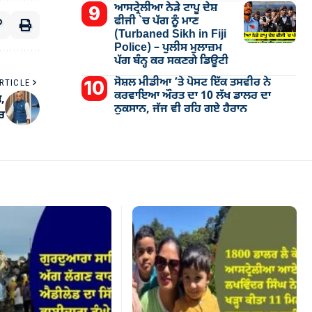
ਆਸਟ੍ਰੇਲੀਆ ਨੇੜੇ ਟਾਪੂ ਦੇਸ਼
ਫੀਜੀ `ਚ ਪੱਗ ਨੂੰ ਮਾਣ
(Turbaned Sikh in Fiji
Police) – ਪੁਲੀਸ ਮੁਲਾਜ਼ਮ
ਪੱਗ ਬੰਨ੍ਹ ਕਰ ਸਕਣਗੇ ਡਿਊਟੀ
ਸੋਸ਼ਲ ਮੀਡੀਆ ’ਤੇ ਪੋਸਟ ਇੱਕ ਤਸਵੀਰ ਨੇ
RTICLE
ਕਰਵਾਇਆ ਔਰਤ ਦਾ 10 ਲੱਖ ਡਾਲਰ ਦਾ
ਕ,
ਨੁਕਸਾਨ, ਜੱਜ ਵੀ ਰਹਿ ਗਏ ਹੈਰਾਨ
਼ਰ