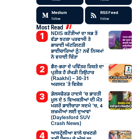
Medium
RSS Feed
Follow
Follow
Most Read
NDIS ਕਟੌਤੀਆਂ ਦਾ ਸਭ ਤੋਂ
ਵੱਡਾ ਝਟਕਾ ਪਰਵਾਸੀ ਤੇ
ਭਾਸ਼ਾਈ ਘੱਟਗਿਣਤੀ
ਭਾਈਚਾਰਿਆਂ ਨੂੰ? ਨਵੇਂ ਨਿਯਮਾਂ
ਨੇ ਵਧਾਈ ਚਿੰਤਾ
ਭੈਣ-ਭਰਾ ਦੇ ਪਵਿੱਤਰ ਰਿਸ਼ਤੇ ਦਾ
ਪ੍ਰਤੀਕ ਹੈ ਰੱਖੜੀ ਤਿਉਹਾਰ
(Raakhi) – 30-31
ਅਗਸਤ `ਤੇ ਵਿਸ਼ੇਸ਼
ਡੇਲਸਫੋਰਡ ਹਾਦਸੇ ’ਚ ਭਾਰਤੀ
ਮੂਲ ਦੇ 5 ਵਿਅਕਤੀਆਂ ਦੀ ਮੌਤ
ਮਗਰੋਂ ਭਾਈਚਾਰਾ ਸਦਮੇ ’ਚ, 4
ਜ਼ਖ਼ਮੀਆਂ ਲਈ ਦੁਆਵਾਂ
(Daylesford SUV
Crash News)
ਆਸਟ੍ਰੇਲੀਆ ਵਾਲੇ ਚਖਣਗੇ