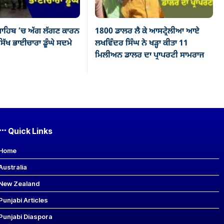
ਾਹਿਬ ’ਚ ਅੱਗ ਲੱਗਣ ਕਾਰਨ
1800 ਡਾਲਰ ਲੈ ਕੇ ਆਸਟ੍ਰੇਲੀਆ ਆਏ
ਿੱਖ ਭਾਈਚਾਰਾ ਡੂੰਘੇ ਸਦਮੇ
ਲਖਵਿੰਦਰ ਸਿੰਘ ਨੇ ਖੜ੍ਹਾ ਕੀਤਾ 11
ਮਿਲੀਅਨ ਡਾਲਰ ਦਾ ਪ੍ਰਾਪਰਟੀ ਸਾਮਰਾਜ
Quick Links
Home
Australia
New Zealand
Punjabi Articles
Punjabi Diaspora