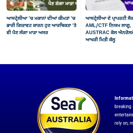
ਆਸਟ੍ਰੇਲੀਆ ’ਚ ਮਕਾਨਾਂ ਦੀਆਂ ਕੀਮਤਾਂ ’ਚ
ਆਸਟ੍ਰੇਲੀਆ ਦੇ ਪ੍ਰਾਪਰਟੀ ਸੈ
ਭਾਰੀ ਗਿਰਾਵਟ ਕਾਰਨ ਹੁਣ ਆਰਥਿਕਤਾ ’ਤੇ
AML/CTF ਨਿਯਮ ਲਾਗੂ,
ਵੀ ਪੈਣ ਲੱਗਾ ਮਾੜਾ ਅਸਰ
AUSTRAC ਕੋਲ ਐਨਰੋਲਮੈ
ਆਖਰੀ ਮਿਤੀ ਕੱਲ੍ਹ
Informat
breaking 
entertai
rely on, 