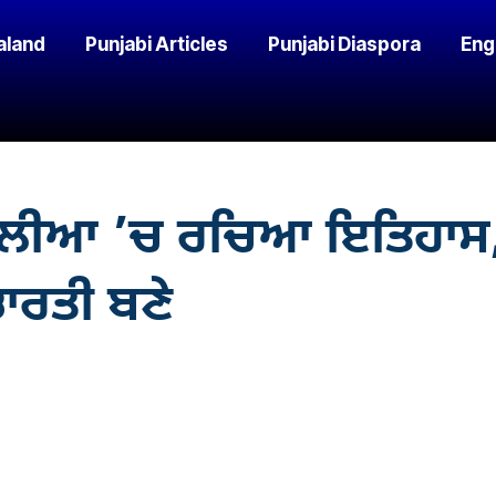
aland
Punjabi Articles
Punjabi Diaspora
Eng
ੇਲੀਆ ’ਚ ਰਚਿਆ ਇਤਿਹਾਸ, ਪ
ਾਰਤੀ ਬਣੇ