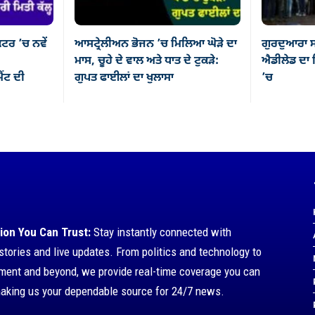
ਕਟਰ ’ਚ ਨਵੇਂ
ਆਸਟ੍ਰੇਲੀਅਨ ਭੋਜਨ ’ਚ ਮਿਲਿਆ ਘੋੜੇ ਦਾ
ਗੁਰਦੁਆਰਾ ਸ
ਮਾਸ, ਚੂਹੇ ਦੇ ਵਾਲ ਅਤੇ ਧਾਤ ਦੇ ਟੁਕੜੇ:
ਐਡੀਲੇਡ ਦਾ ਸ
ਂਟ ਦੀ
ਗੁਪਤ ਫਾਈਲਾਂ ਦਾ ਖੁਲਾਸਾ
’ਚ
ion You Can Trust:
Stay instantly connected with
stories and live updates. From politics and technology to
nment and beyond, we provide real-time coverage you can
making us your dependable source for 24/7 news.