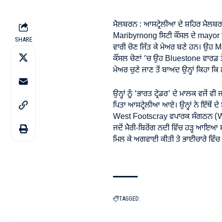
ਮੈਲਬਰਨ : ਆਸਟ੍ਰੇਲੀਆ ਦੇ ਸ਼ਹਿਰ ਮੈਲਬ
Maribyrnong ਸਿਟੀ ਕੌਂਸਲ ਦੇ mayor ਚ
SHARE
ਵਾਰੀ ਚੋਣ ਜਿੱਤ ਕੇ ਮੇਅਰ ਬਣੇ ਹਨ। ਉਹ
M
ਕੌਂਸਲ ਚੋਣਾਂ ’ਚ ਉਹ Bluestone ਵਾਰਡ 
ਮੇਅਰ ਚੁਣੇ ਜਾਣ ਤੋਂ ਬਾਅਦ ਉਨ੍ਹਾਂ ਕਿਹਾ ਕ
ਉਨ੍ਹਾਂ ਨੂੰ ‘ਭਾਰਤ ਟ੍ਰੇਡਰ’ ਦੇ ਮਾਲਕ ਵਜੋਂ ਵ
ਪਿਤਾ ਆਸਟ੍ਰੇਲੀਆ ਆਏ। ਉਨ੍ਹਾਂ ਨੇ ਇੱਥੋਂ
West Footscray ਵਪਾਰਕ ਸੰਗਠਨ (W
ਜਦੋਂ ਮੈਰੀ-ਬਿਰੋਂਗ ਨਦੀ ਵਿੱਚ ਹੜ੍ਹ ਆਇਆ ਸੀ
ਮਿਲ ਕੇ ਅਗਵਾਈ ਕੀਤੀ ਤੇ ਭਾਈਚਾਰੇ ਵਿੱਚ ਉਨ੍
TAGGED: