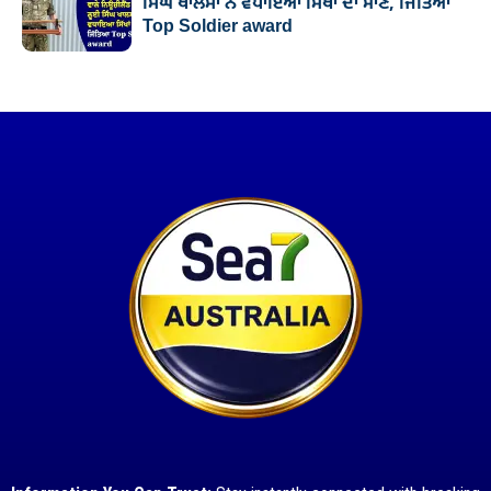
ਸਿੰਘ ਖਾਲਸਾ ਨੇ ਵਧਾਇਆ ਸਿੱਖਾਂ ਦਾ ਮਾਣ, ਜਿੱਤਿਆ
Top Soldier award