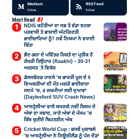
Medium
RSS Feed
Follow
Follow
Most Read
NDIS ਕਟੌਤੀਆਂ ਦਾ ਸਭ ਤੋਂ ਵੱਡਾ ਝਟਕਾ
ਪਰਵਾਸੀ ਤੇ ਭਾਸ਼ਾਈ ਘੱਟਗਿਣਤੀ
ਭਾਈਚਾਰਿਆਂ ਨੂੰ? ਨਵੇਂ ਨਿਯਮਾਂ ਨੇ ਵਧਾਈ
ਚਿੰਤਾ
ਭੈਣ-ਭਰਾ ਦੇ ਪਵਿੱਤਰ ਰਿਸ਼ਤੇ ਦਾ ਪ੍ਰਤੀਕ ਹੈ
ਰੱਖੜੀ ਤਿਉਹਾਰ (Raakhi) – 30-31
ਅਗਸਤ `ਤੇ ਵਿਸ਼ੇਸ਼
ਡੇਲਸਫੋਰਡ ਹਾਦਸੇ ’ਚ ਭਾਰਤੀ ਮੂਲ ਦੇ 5
ਵਿਅਕਤੀਆਂ ਦੀ ਮੌਤ ਮਗਰੋਂ ਭਾਈਚਾਰਾ
ਸਦਮੇ ’ਚ, 4 ਜ਼ਖ਼ਮੀਆਂ ਲਈ ਦੁਆਵਾਂ
(Daylesford SUV Crash News)
ਆਸਟ੍ਰੇਲੀਆ ਵਾਲੇ ਚਖਣਗੇ ਨਵੀਂ ਕਿਸਮ ਦੇ
ਅੰਬਾਂ ਦਾ ਸਵਾਦ, ਜਾਣੋ ਅੰਬਾਂ ਦੇ ਮੌਸਮ ’ਚ
ਕਿੰਝ ਚੁਣੀਏ ਬਿਹਤਰੀਨ ਅੰਬ
Cricket World Cup : ਫਸਵੇਂ ਮੁਕਾਬਲੇ
’ਚ ਆਸਟ੍ਰੇਲੀਆ ਨੇ ਨਿਊਜ਼ੀਲੈਂਡ ਨੂੰ ਪੰਜ ਦੌੜਾਂ