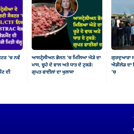
ਕਟਰ ’ਚ ਨਵੇਂ
ਆਸਟ੍ਰੇਲੀਅਨ ਭੋਜਨ ’ਚ ਮਿਲਿਆ ਘੋੜੇ ਦਾ
ਗੁਰਦੁਆਰਾ ਸ
ਮਾਸ, ਚੂਹੇ ਦੇ ਵਾਲ ਅਤੇ ਧਾਤ ਦੇ ਟੁਕੜੇ:
ਐਡੀਲੇਡ ਦਾ ਸ
ਂਟ ਦੀ
ਗੁਪਤ ਫਾਈਲਾਂ ਦਾ ਖੁਲਾਸਾ
’ਚ