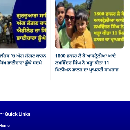
ਾਹਿਬ ’ਚ ਅੱਗ ਲੱਗਣ ਕਾਰਨ
1800 ਡਾਲਰ ਲੈ ਕੇ ਆਸਟ੍ਰੇਲੀਆ ਆਏ
ਿੱਖ ਭਾਈਚਾਰਾ ਡੂੰਘੇ ਸਦਮੇ
ਲਖਵਿੰਦਰ ਸਿੰਘ ਨੇ ਖੜ੍ਹਾ ਕੀਤਾ 11
ਮਿਲੀਅਨ ਡਾਲਰ ਦਾ ਪ੍ਰਾਪਰਟੀ ਸਾਮਰਾਜ
Quick Links
Home