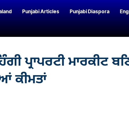
aland
Punjabi Articles
Punjabi Diaspora
Eng
ਮਹਿੰਗੀ ਪ੍ਰਾਪਰਟੀ ਮਾਰਕੀਟ 
ਂ ਕੀਮਤਾਂ