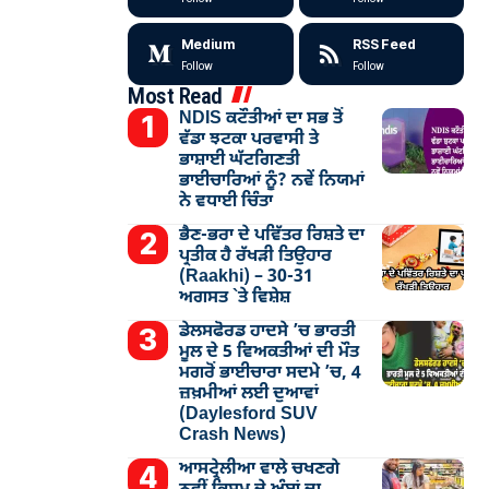
Medium
RSS Feed
Follow
Follow
Most Read
NDIS ਕਟੌਤੀਆਂ ਦਾ ਸਭ ਤੋਂ
ਵੱਡਾ ਝਟਕਾ ਪਰਵਾਸੀ ਤੇ
ਭਾਸ਼ਾਈ ਘੱਟਗਿਣਤੀ
ਭਾਈਚਾਰਿਆਂ ਨੂੰ? ਨਵੇਂ ਨਿਯਮਾਂ
ਨੇ ਵਧਾਈ ਚਿੰਤਾ
ਭੈਣ-ਭਰਾ ਦੇ ਪਵਿੱਤਰ ਰਿਸ਼ਤੇ ਦਾ
ਪ੍ਰਤੀਕ ਹੈ ਰੱਖੜੀ ਤਿਉਹਾਰ
(Raakhi) – 30-31
ਅਗਸਤ `ਤੇ ਵਿਸ਼ੇਸ਼
ਡੇਲਸਫੋਰਡ ਹਾਦਸੇ ’ਚ ਭਾਰਤੀ
ਮੂਲ ਦੇ 5 ਵਿਅਕਤੀਆਂ ਦੀ ਮੌਤ
ਮਗਰੋਂ ਭਾਈਚਾਰਾ ਸਦਮੇ ’ਚ, 4
ਜ਼ਖ਼ਮੀਆਂ ਲਈ ਦੁਆਵਾਂ
(Daylesford SUV
Crash News)
ਆਸਟ੍ਰੇਲੀਆ ਵਾਲੇ ਚਖਣਗੇ