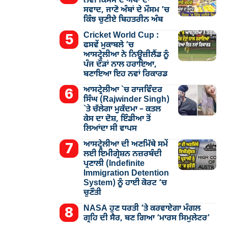
ਨਵੀਂ ਕਿਸਮ ਦੇ ਅੰਬਾਂ ਦਾ
ਸਵਾਦ, ਜਾਣੋ ਅੰਬਾਂ ਦੇ ਮੌਸਮ ’ਚ
ਕਿੰਝ ਚੁਣੀਏ ਬਿਹਤਰੀਨ ਅੰਬ
Cricket World Cup :
ਫਸਵੇਂ ਮੁਕਾਬਲੇ ’ਚ
ਆਸਟ੍ਰੇਲੀਆ ਨੇ ਨਿਊਜ਼ੀਲੈਂਡ ਨੂੰ
ਪੰਜ ਦੌੜਾਂ ਨਾਲ ਹਰਾਇਆ,
ਬਣਾਇਆ ਇਹ ਨਵਾਂ ਰਿਕਾਰਡ
ਆਸਟ੍ਰੇਲੀਆ `ਚ ਰਾਜਵਿੰਦਰ
ਸਿੰਘ (Rajwinder Singh)
`ਤੇ ਚੱਲੇਗਾ ਮੁੁਕੱਦਮਾ – ਕਤਲ
ਕੇਸ ਦਾ ਦੋਸ਼, ਇੰਡੀਆ ਤੋਂ
ਲਿਆਂਦਾ ਸੀ ਵਾਪਸ
ਆਸਟ੍ਰੇਲੀਆ ਦੀ ਅਣਮਿੱਥੇ ਸਮੇਂ
ਲਈ ਇਮੀਗ੍ਰੇਸ਼ਨ ਨਜ਼ਰਬੰਦੀ
ਪ੍ਰਣਾਲੀ (Indefinite
Immigration Detention
System) ਨੂੰ ਹਾਈ ਕੋਰਟ ’ਚ
ਚੁਣੌਤੀ
NASA ਹੁਣ ਧਰਤੀ ’ਤੇ ਕਰਵਾਏਗਾ ਮੰਗਲ
ਗ੍ਰਹਿ ਦੀ ਸੈਰ, ਬਣ ਗਿਆ ‘ਮਾਰਸ ਸਿਮੁਲੇਟਰ’