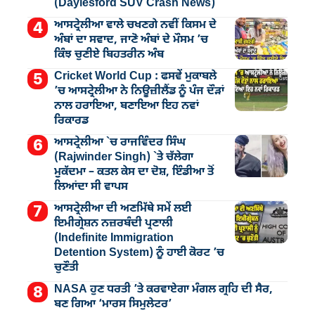
(Daylesford SUV Crash News)
ਆਸਟ੍ਰੇਲੀਆ ਵਾਲੇ ਚਖਣਗੇ ਨਵੀਂ ਕਿਸਮ ਦੇ
ਅੰਬਾਂ ਦਾ ਸਵਾਦ, ਜਾਣੋ ਅੰਬਾਂ ਦੇ ਮੌਸਮ ’ਚ
ਕਿੰਝ ਚੁਣੀਏ ਬਿਹਤਰੀਨ ਅੰਬ
Cricket World Cup : ਫਸਵੇਂ ਮੁਕਾਬਲੇ
’ਚ ਆਸਟ੍ਰੇਲੀਆ ਨੇ ਨਿਊਜ਼ੀਲੈਂਡ ਨੂੰ ਪੰਜ ਦੌੜਾਂ
ਨਾਲ ਹਰਾਇਆ, ਬਣਾਇਆ ਇਹ ਨਵਾਂ
ਰਿਕਾਰਡ
ਆਸਟ੍ਰੇਲੀਆ `ਚ ਰਾਜਵਿੰਦਰ ਸਿੰਘ
(Rajwinder Singh) `ਤੇ ਚੱਲੇਗਾ
ਮੁੁਕੱਦਮਾ – ਕਤਲ ਕੇਸ ਦਾ ਦੋਸ਼, ਇੰਡੀਆ ਤੋਂ
ਲਿਆਂਦਾ ਸੀ ਵਾਪਸ
ਆਸਟ੍ਰੇਲੀਆ ਦੀ ਅਣਮਿੱਥੇ ਸਮੇਂ ਲਈ
ਇਮੀਗ੍ਰੇਸ਼ਨ ਨਜ਼ਰਬੰਦੀ ਪ੍ਰਣਾਲੀ
(Indefinite Immigration
Detention System) ਨੂੰ ਹਾਈ ਕੋਰਟ ’ਚ
ਚੁਣੌਤੀ
NASA ਹੁਣ ਧਰਤੀ ’ਤੇ ਕਰਵਾਏਗਾ ਮੰਗਲ ਗ੍ਰਹਿ ਦੀ ਸੈਰ,
ਬਣ ਗਿਆ ‘ਮਾਰਸ ਸਿਮੁਲੇਟਰ’