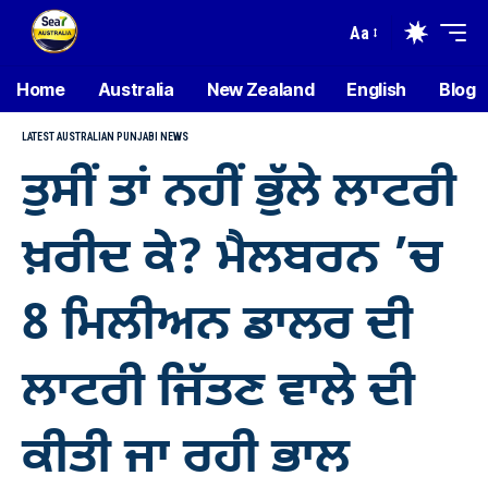
Aa
Home
Australia
New Zealand
English
Blog
LATEST AUSTRALIAN PUNJABI NEWS
ਤੁਸੀਂ ਤਾਂ ਨਹੀਂ ਭੁੱਲੇ ਲਾਟਰੀ
ਖ਼ਰੀਦ ਕੇ? ਮੈਲਬਰਨ ’ਚ
8 ਮਿਲੀਅਨ ਡਾਲਰ ਦੀ
ਲਾਟਰੀ ਜਿੱਤਣ ਵਾਲੇ ਦੀ
ਕੀਤੀ ਜਾ ਰਹੀ ਭਾਲ