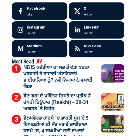
Facebook
X
Like
Follow
Instagram
LinkedIn
Follow
Follow
Medium
RSS Feed
Follow
Follow
Most Read
NDIS ਕਟੌਤੀਆਂ ਦਾ ਸਭ ਤੋਂ ਵੱਡਾ ਝਟਕਾ
ਪਰਵਾਸੀ ਤੇ ਭਾਸ਼ਾਈ ਘੱਟਗਿਣਤੀ
ਭਾਈਚਾਰਿਆਂ ਨੂੰ? ਨਵੇਂ ਨਿਯਮਾਂ ਨੇ ਵਧਾਈ
ਚਿੰਤਾ
ਭੈਣ-ਭਰਾ ਦੇ ਪਵਿੱਤਰ ਰਿਸ਼ਤੇ ਦਾ ਪ੍ਰਤੀਕ ਹੈ
ਰੱਖੜੀ ਤਿਉਹਾਰ (Raakhi) – 30-31
ਅਗਸਤ `ਤੇ ਵਿਸ਼ੇਸ਼
ਡੇਲਸਫੋਰਡ ਹਾਦਸੇ ’ਚ ਭਾਰਤੀ ਮੂਲ ਦੇ 5
ਵਿਅਕਤੀਆਂ ਦੀ ਮੌਤ ਮਗਰੋਂ ਭਾਈਚਾਰਾ
ਸਦਮੇ ’ਚ, 4 ਜ਼ਖ਼ਮੀਆਂ ਲਈ ਦੁਆਵਾਂ