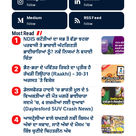
Follow
Follow
Medium
RSS Feed
Follow
Follow
Most Read
NDIS ਕਟੌਤੀਆਂ ਦਾ ਸਭ ਤੋਂ ਵੱਡਾ ਝਟਕਾ
ਪਰਵਾਸੀ ਤੇ ਭਾਸ਼ਾਈ ਘੱਟਗਿਣਤੀ
ਭਾਈਚਾਰਿਆਂ ਨੂੰ? ਨਵੇਂ ਨਿਯਮਾਂ ਨੇ ਵਧਾਈ
ਚਿੰਤਾ
ਭੈਣ-ਭਰਾ ਦੇ ਪਵਿੱਤਰ ਰਿਸ਼ਤੇ ਦਾ ਪ੍ਰਤੀਕ ਹੈ
ਰੱਖੜੀ ਤਿਉਹਾਰ (Raakhi) – 30-31
ਅਗਸਤ `ਤੇ ਵਿਸ਼ੇਸ਼
ਡੇਲਸਫੋਰਡ ਹਾਦਸੇ ’ਚ ਭਾਰਤੀ ਮੂਲ ਦੇ 5
ਵਿਅਕਤੀਆਂ ਦੀ ਮੌਤ ਮਗਰੋਂ ਭਾਈਚਾਰਾ
ਸਦਮੇ ’ਚ, 4 ਜ਼ਖ਼ਮੀਆਂ ਲਈ ਦੁਆਵਾਂ
(Daylesford SUV Crash News)
ਆਸਟ੍ਰੇਲੀਆ ਵਾਲੇ ਚਖਣਗੇ ਨਵੀਂ ਕਿਸਮ ਦੇ
ਅੰਬਾਂ ਦਾ ਸਵਾਦ, ਜਾਣੋ ਅੰਬਾਂ ਦੇ ਮੌਸਮ ’ਚ
ਕਿੰਝ ਚੁਣੀਏ ਬਿਹਤਰੀਨ ਅੰਬ