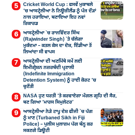
Cricket World Cup : ਫਸਵੇਂ ਮੁਕਾਬਲੇ
’ਚ ਆਸਟ੍ਰੇਲੀਆ ਨੇ ਨਿਊਜ਼ੀਲੈਂਡ ਨੂੰ ਪੰਜ ਦੌੜਾਂ
ਨਾਲ ਹਰਾਇਆ, ਬਣਾਇਆ ਇਹ ਨਵਾਂ
ਰਿਕਾਰਡ
ਆਸਟ੍ਰੇਲੀਆ `ਚ ਰਾਜਵਿੰਦਰ ਸਿੰਘ
(Rajwinder Singh) `ਤੇ ਚੱਲੇਗਾ
ਮੁੁਕੱਦਮਾ – ਕਤਲ ਕੇਸ ਦਾ ਦੋਸ਼, ਇੰਡੀਆ ਤੋਂ
ਲਿਆਂਦਾ ਸੀ ਵਾਪਸ
ਆਸਟ੍ਰੇਲੀਆ ਦੀ ਅਣਮਿੱਥੇ ਸਮੇਂ ਲਈ
ਇਮੀਗ੍ਰੇਸ਼ਨ ਨਜ਼ਰਬੰਦੀ ਪ੍ਰਣਾਲੀ
(Indefinite Immigration
Detention System) ਨੂੰ ਹਾਈ ਕੋਰਟ ’ਚ
ਚੁਣੌਤੀ
NASA ਹੁਣ ਧਰਤੀ ’ਤੇ ਕਰਵਾਏਗਾ ਮੰਗਲ ਗ੍ਰਹਿ ਦੀ ਸੈਰ,
ਬਣ ਗਿਆ ‘ਮਾਰਸ ਸਿਮੁਲੇਟਰ’
ਆਸਟ੍ਰੇਲੀਆ ਨੇੜੇ ਟਾਪੂ ਦੇਸ਼ ਫੀਜੀ `ਚ ਪੱਗ
ਨੂੰ ਮਾਣ (Turbaned Sikh in Fiji
Police) – ਪੁਲੀਸ ਮੁਲਾਜ਼ਮ ਪੱਗ ਬੰਨ੍ਹ ਕਰ
ਸਕਣਗੇ ਡਿਊਟੀ