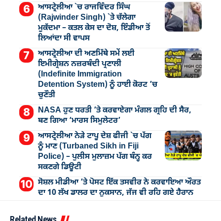
ਆਸਟ੍ਰੇਲੀਆ `ਚ ਰਾਜਵਿੰਦਰ ਸਿੰਘ
(Rajwinder Singh) `ਤੇ ਚੱਲੇਗਾ
ਮੁੁਕੱਦਮਾ – ਕਤਲ ਕੇਸ ਦਾ ਦੋਸ਼, ਇੰਡੀਆ ਤੋਂ
ਲਿਆਂਦਾ ਸੀ ਵਾਪਸ
ਆਸਟ੍ਰੇਲੀਆ ਦੀ ਅਣਮਿੱਥੇ ਸਮੇਂ ਲਈ
ਇਮੀਗ੍ਰੇਸ਼ਨ ਨਜ਼ਰਬੰਦੀ ਪ੍ਰਣਾਲੀ
(Indefinite Immigration
Detention System) ਨੂੰ ਹਾਈ ਕੋਰਟ ’ਚ
ਚੁਣੌਤੀ
NASA ਹੁਣ ਧਰਤੀ ’ਤੇ ਕਰਵਾਏਗਾ ਮੰਗਲ ਗ੍ਰਹਿ ਦੀ ਸੈਰ,
ਬਣ ਗਿਆ ‘ਮਾਰਸ ਸਿਮੁਲੇਟਰ’
ਆਸਟ੍ਰੇਲੀਆ ਨੇੜੇ ਟਾਪੂ ਦੇਸ਼ ਫੀਜੀ `ਚ ਪੱਗ
ਨੂੰ ਮਾਣ (Turbaned Sikh in Fiji
Police) – ਪੁਲੀਸ ਮੁਲਾਜ਼ਮ ਪੱਗ ਬੰਨ੍ਹ ਕਰ
ਸਕਣਗੇ ਡਿਊਟੀ
ਸੋਸ਼ਲ ਮੀਡੀਆ ’ਤੇ ਪੋਸਟ ਇੱਕ ਤਸਵੀਰ ਨੇ ਕਰਵਾਇਆ ਔਰਤ
ਦਾ 10 ਲੱਖ ਡਾਲਰ ਦਾ ਨੁਕਸਾਨ, ਜੱਜ ਵੀ ਰਹਿ ਗਏ ਹੈਰਾਨ
Related News