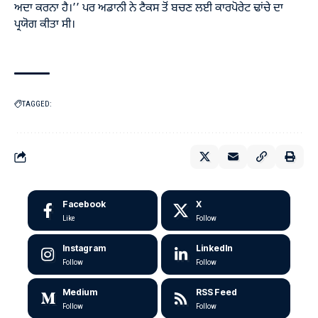
ਅਦਾ ਕਰਨਾ ਹੈ।’’ ਪਰ ਅਡਾਨੀ ਨੇ ਟੈਕਸ ਤੋਂ ਬਚਣ ਲਈ ਕਾਰਪੋਰੇਟ ਢਾਂਚੇ ਦਾ
ਪ੍ਰਯੋਗ ਕੀਤਾ ਸੀ।
TAGGED:
Facebook
X
Like
Follow
Instagram
LinkedIn
Follow
Follow
Medium
RSS Feed
Follow
Follow