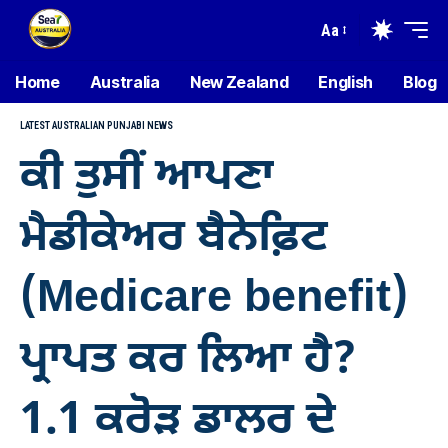
Aa
Home
Australia
New Zealand
English
Blog
LATEST AUSTRALIAN PUNJABI NEWS
ਕੀ ਤੁਸੀਂ ਆਪਣਾ
ਮੈਡੀਕੇਅਰ ਬੈਨੇਫ਼ਿਟ
(Medicare benefit)
ਪ੍ਰਾਪਤ ਕਰ ਲਿਆ ਹੈ?
1.1 ਕਰੋੜ ਡਾਲਰ ਦੇ