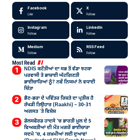
Facebook
X
Like
Follow
Instagram
LinkedIn
Follow
Follow
Medium
RSS Feed
Follow
Follow
Most Read
NDIS ਕਟੌਤੀਆਂ ਦਾ ਸਭ ਤੋਂ ਵੱਡਾ ਝਟਕਾ
ਪਰਵਾਸੀ ਤੇ ਭਾਸ਼ਾਈ ਘੱਟਗਿਣਤੀ
ਭਾਈਚਾਰਿਆਂ ਨੂੰ? ਨਵੇਂ ਨਿਯਮਾਂ ਨੇ ਵਧਾਈ
ਚਿੰਤਾ
ਭੈਣ-ਭਰਾ ਦੇ ਪਵਿੱਤਰ ਰਿਸ਼ਤੇ ਦਾ ਪ੍ਰਤੀਕ ਹੈ
ਰੱਖੜੀ ਤਿਉਹਾਰ (Raakhi) – 30-31
ਅਗਸਤ `ਤੇ ਵਿਸ਼ੇਸ਼
ਡੇਲਸਫੋਰਡ ਹਾਦਸੇ ’ਚ ਭਾਰਤੀ ਮੂਲ ਦੇ 5
ਵਿਅਕਤੀਆਂ ਦੀ ਮੌਤ ਮਗਰੋਂ ਭਾਈਚਾਰਾ
ਸਦਮੇ ’ਚ, 4 ਜ਼ਖ਼ਮੀਆਂ ਲਈ ਦੁਆਵਾਂ