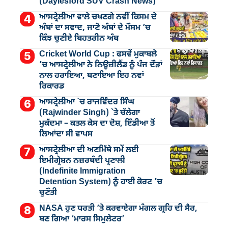
(Daylesford SUV Crash News)
ਆਸਟ੍ਰੇਲੀਆ ਵਾਲੇ ਚਖਣਗੇ ਨਵੀਂ ਕਿਸਮ ਦੇ
ਅੰਬਾਂ ਦਾ ਸਵਾਦ, ਜਾਣੋ ਅੰਬਾਂ ਦੇ ਮੌਸਮ ’ਚ
ਕਿੰਝ ਚੁਣੀਏ ਬਿਹਤਰੀਨ ਅੰਬ
Cricket World Cup : ਫਸਵੇਂ ਮੁਕਾਬਲੇ
’ਚ ਆਸਟ੍ਰੇਲੀਆ ਨੇ ਨਿਊਜ਼ੀਲੈਂਡ ਨੂੰ ਪੰਜ ਦੌੜਾਂ
ਨਾਲ ਹਰਾਇਆ, ਬਣਾਇਆ ਇਹ ਨਵਾਂ
ਰਿਕਾਰਡ
ਆਸਟ੍ਰੇਲੀਆ `ਚ ਰਾਜਵਿੰਦਰ ਸਿੰਘ
(Rajwinder Singh) `ਤੇ ਚੱਲੇਗਾ
ਮੁੁਕੱਦਮਾ – ਕਤਲ ਕੇਸ ਦਾ ਦੋਸ਼, ਇੰਡੀਆ ਤੋਂ
ਲਿਆਂਦਾ ਸੀ ਵਾਪਸ
ਆਸਟ੍ਰੇਲੀਆ ਦੀ ਅਣਮਿੱਥੇ ਸਮੇਂ ਲਈ
ਇਮੀਗ੍ਰੇਸ਼ਨ ਨਜ਼ਰਬੰਦੀ ਪ੍ਰਣਾਲੀ
(Indefinite Immigration
Detention System) ਨੂੰ ਹਾਈ ਕੋਰਟ ’ਚ
ਚੁਣੌਤੀ
NASA ਹੁਣ ਧਰਤੀ ’ਤੇ ਕਰਵਾਏਗਾ ਮੰਗਲ ਗ੍ਰਹਿ ਦੀ ਸੈਰ,
ਬਣ ਗਿਆ ‘ਮਾਰਸ ਸਿਮੁਲੇਟਰ’