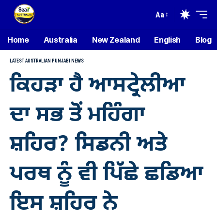
Aa
Home
Australia
New Zealand
English
Blog
LATEST AUSTRALIAN PUNJABI NEWS
ਕਿਹੜਾ ਹੈ ਆਸਟ੍ਰੇਲੀਆ
ਦਾ ਸਭ ਤੋਂ ਮਹਿੰਗਾ
ਸ਼ਹਿਰ? ਸਿਡਨੀ ਅਤੇ
ਪਰਥ ਨੂੰ ਵੀ ਪਿੱਛੇ ਛਡਿਆ
ਇਸ ਸ਼ਹਿਰ ਨੇ