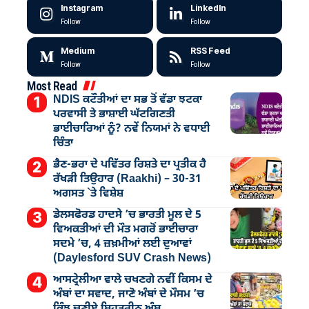
Instagram
LinkedIn
Follow
Follow
Medium
RSS Feed
Follow
Follow
Most Read
NDIS ਕਟੌਤੀਆਂ ਦਾ ਸਭ ਤੋਂ ਵੱਡਾ ਝਟਕਾ
ਪਰਵਾਸੀ ਤੇ ਭਾਸ਼ਾਈ ਘੱਟਗਿਣਤੀ
ਭਾਈਚਾਰਿਆਂ ਨੂੰ? ਨਵੇਂ ਨਿਯਮਾਂ ਨੇ ਵਧਾਈ
ਚਿੰਤਾ
ਭੈਣ-ਭਰਾ ਦੇ ਪਵਿੱਤਰ ਰਿਸ਼ਤੇ ਦਾ ਪ੍ਰਤੀਕ ਹੈ
ਰੱਖੜੀ ਤਿਉਹਾਰ (Raakhi) – 30-31
ਅਗਸਤ `ਤੇ ਵਿਸ਼ੇਸ਼
ਡੇਲਸਫੋਰਡ ਹਾਦਸੇ ’ਚ ਭਾਰਤੀ ਮੂਲ ਦੇ 5
ਵਿਅਕਤੀਆਂ ਦੀ ਮੌਤ ਮਗਰੋਂ ਭਾਈਚਾਰਾ
ਸਦਮੇ ’ਚ, 4 ਜ਼ਖ਼ਮੀਆਂ ਲਈ ਦੁਆਵਾਂ
(Daylesford SUV Crash News)
ਆਸਟ੍ਰੇਲੀਆ ਵਾਲੇ ਚਖਣਗੇ ਨਵੀਂ ਕਿਸਮ ਦੇ
ਅੰਬਾਂ ਦਾ ਸਵਾਦ, ਜਾਣੋ ਅੰਬਾਂ ਦੇ ਮੌਸਮ ’ਚ
ਕਿੰਝ ਚੁਣੀਏ ਬਿਹਤਰੀਨ ਅੰਬ