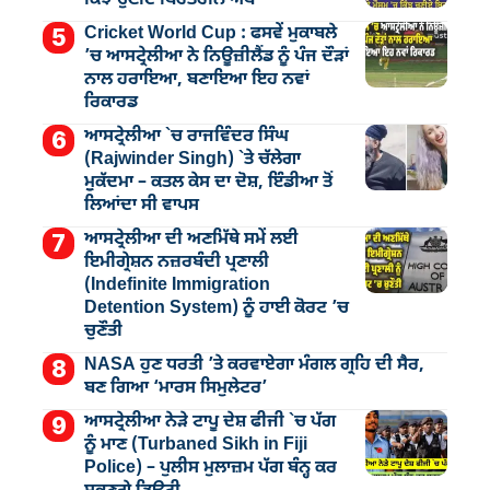
Cricket World Cup : ਫਸਵੇਂ ਮੁਕਾਬਲੇ
’ਚ ਆਸਟ੍ਰੇਲੀਆ ਨੇ ਨਿਊਜ਼ੀਲੈਂਡ ਨੂੰ ਪੰਜ ਦੌੜਾਂ
ਨਾਲ ਹਰਾਇਆ, ਬਣਾਇਆ ਇਹ ਨਵਾਂ
ਰਿਕਾਰਡ
ਆਸਟ੍ਰੇਲੀਆ `ਚ ਰਾਜਵਿੰਦਰ ਸਿੰਘ
(Rajwinder Singh) `ਤੇ ਚੱਲੇਗਾ
ਮੁੁਕੱਦਮਾ – ਕਤਲ ਕੇਸ ਦਾ ਦੋਸ਼, ਇੰਡੀਆ ਤੋਂ
ਲਿਆਂਦਾ ਸੀ ਵਾਪਸ
ਆਸਟ੍ਰੇਲੀਆ ਦੀ ਅਣਮਿੱਥੇ ਸਮੇਂ ਲਈ
ਇਮੀਗ੍ਰੇਸ਼ਨ ਨਜ਼ਰਬੰਦੀ ਪ੍ਰਣਾਲੀ
(Indefinite Immigration
Detention System) ਨੂੰ ਹਾਈ ਕੋਰਟ ’ਚ
ਚੁਣੌਤੀ
NASA ਹੁਣ ਧਰਤੀ ’ਤੇ ਕਰਵਾਏਗਾ ਮੰਗਲ ਗ੍ਰਹਿ ਦੀ ਸੈਰ,
ਬਣ ਗਿਆ ‘ਮਾਰਸ ਸਿਮੁਲੇਟਰ’
ਆਸਟ੍ਰੇਲੀਆ ਨੇੜੇ ਟਾਪੂ ਦੇਸ਼ ਫੀਜੀ `ਚ ਪੱਗ
ਨੂੰ ਮਾਣ (Turbaned Sikh in Fiji
Police) – ਪੁਲੀਸ ਮੁਲਾਜ਼ਮ ਪੱਗ ਬੰਨ੍ਹ ਕਰ