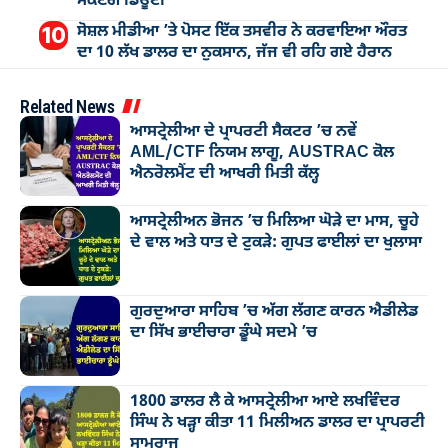
ਸਕਣਗੇ ਡਿਊਟੀ
ਸੋਸ਼ਲ ਮੀਡੀਆ ’ਤੇ ਪੋਸਟ ਇੱਕ ਤਸਵੀਰ ਨੇ ਕਰਵਾਇਆ ਔਰਤ
ਦਾ 10 ਲੱਖ ਡਾਲਰ ਦਾ ਨੁਕਸਾਨ, ਜੱਜ ਵੀ ਰਹਿ ਗਏ ਹੈਰਾਨ
Related News
ਆਸਟ੍ਰੇਲੀਆ ਦੇ ਪ੍ਰਾਪਰਟੀ ਸੈਕਟਰ ’ਚ ਨਵੇਂ
AML/CTF ਨਿਯਮ ਲਾਗੂ, AUSTRAC ਕੋਲ
ਐਨਰੋਲਮੈਂਟ ਦੀ ਆਖਰੀ ਮਿਤੀ ਕੱਲ੍ਹ
ਆਸਟ੍ਰੇਲੀਅਨ ਭੋਜਨ ’ਚ ਮਿਲਿਆ ਘੋੜੇ ਦਾ ਮਾਸ, ਚੂਹੇ
ਦੇ ਵਾਲ ਅਤੇ ਧਾਤ ਦੇ ਟੁਕੜੇ: ਗੁਪਤ ਫਾਈਲਾਂ ਦਾ ਖੁਲਾਸਾ
ਗੁਰਦੁਆਰਾ ਸਾਹਿਬ ’ਚ ਅੱਗ ਲੱਗਣ ਕਾਰਨ ਐਡੀਲੇਡ
ਦਾ ਸਿੱਖ ਭਾਈਚਾਰਾ ਡੂੰਘੇ ਸਦਮੇ ’ਚ
1800 ਡਾਲਰ ਲੈ ਕੇ ਆਸਟ੍ਰੇਲੀਆ ਆਏ ਲਖਵਿੰਦਰ
ਸਿੰਘ ਨੇ ਖੜ੍ਹਾ ਕੀਤਾ 11 ਮਿਲੀਅਨ ਡਾਲਰ ਦਾ ਪ੍ਰਾਪਰਟੀ
ਸਾਮਰਾਜ