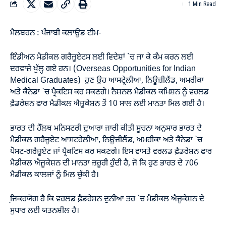
1 Min Read
ਮੈਲਬਰਨ : ਪੰਜਾਬੀ ਕਲਾਊਡ ਟੀਮ-
ਇੰਡੀਅਨ ਮੈਡੀਕਲ ਗਰੈਜ਼ੂਏਟਸ ਲਈ ਵਿਦੇਸ਼ਾਂ `ਚ ਜਾ ਕੇ ਕੰਮ ਕਰਨ ਲਈ
ਦਰਵਾਜ਼ੇ ਖੁੱਲ੍ਹ ਗਏ ਹਨ। (Overseas Opportunities for Indian
Medical Graduates) ਹੁਣ ਉਹ ਆਸਟ੍ਰੇਲੀਆ, ਨਿਊਜ਼ੀਲੈਂਡ, ਅਮਰੀਕਾ
ਅਤੇ ਕੈਨੇਡਾ `ਚ ਪ੍ਰੈਕਟਿਸ ਕਰ ਸਕਣਗੇ। ਨੈਸ਼ਨਲ ਮੈਡੀਕਲ ਕਮਿਸ਼ਨ ਨੂੰ ਵਰਲਡ
ਫ਼ੈਡਰੇਸ਼ਨ ਫਾਰ ਮੈਡੀਕਲ ਐਜ਼ੂਕੇਸ਼ਨ ਤੋਂ 10 ਸਾਲ ਲਈ ਮਾਨਤਾ ਮਿਲ ਗਈ ਹੈ।
ਭਾਰਤ ਦੀ ਹੈੱਲਥ ਮਨਿਸਟਰੀ ਦੁਆਰਾ ਜਾਰੀ ਕੀਤੀ ਸੂਚਨਾ ਅਨੁਸਾਰ ਭਾਰਤ ਦੇ
ਮੈਡੀਕਲ ਗਰੈਜ਼ੂਏਟ ਆਸਟਰੇਲੀਆ, ਨਿਊਜ਼ੀਲੈਂਡ, ਅਮਰੀਕਾ ਅਤੇ ਕੈਨੇਡਾ `ਚ
ਪੋਸਟ-ਗਰੈਜ਼ੂਏਟ ਜਾਂ ਪ੍ਰੈਕਟਿਸ ਕਰ ਸਕਣਗੇ। ਇਸ ਵਾਸਤੇ ਵਰਲਡ ਫ਼ੈਡਰੇਸ਼ਨ ਫਾਰ
ਮੈਡੀਕਲ ਐਜ਼ੂਕੇਸ਼ਨ ਦੀ ਮਾਨਤਾ ਜ਼ਰੂਰੀ ਹੁੰਦੀ ਹੈ, ਜੋ ਕਿ ਹੁਣ ਭਾਰਤ ਦੇ 706
ਮੈਡੀਕਲ ਕਾਲਜਾਂ ਨੂੰ ਮਿਲ ਚੁੱਕੀ ਹੈ।
ਜਿ਼ਕਰਯੋਗ ਹੈ ਕਿ ਵਰਲਡ ਫ਼ੈਡਰੇਸ਼ਨ ਦੁਨੀਆ ਭਰ `ਚ ਮੈਡੀਕਲ ਐਜ਼ੂਕੇਸ਼ਨ ਦੇ
ਸੁਧਾਰ ਲਈ ਯਤਨਸ਼ੀਲ ਹੈ।