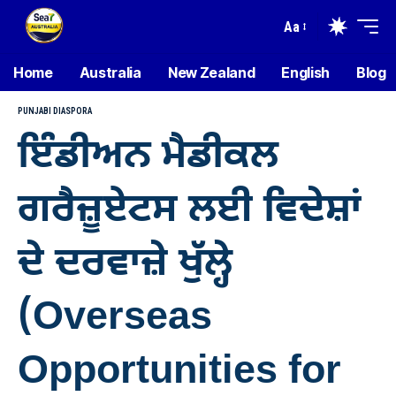
Aa
Home
Australia
New Zealand
English
Blog
PUNJABI DIASPORA
ਇੰਡੀਅਨ ਮੈਡੀਕਲ
ਗਰੈਜ਼ੂਏਟਸ ਲਈ ਵਿਦੇਸ਼ਾਂ
ਦੇ ਦਰਵਾਜ਼ੇ ਖੁੱਲ੍ਹੇ
(Overseas
Opportunities for