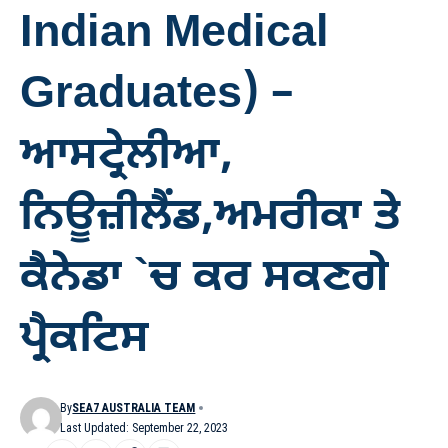
Indian Medical
Graduates) –
ਆਸਟ੍ਰੇਲੀਆ,
ਨਿਊਜ਼ੀਲੈਂਡ,ਅਮਰੀਕਾ ਤੇ
ਕੈਨੇਡਾ `ਚ ਕਰ ਸਕਣਗੇ
ਪ੍ਰੈਕਟਿਸ
By
SEA7 AUSTRALIA TEAM
Last Updated: September 22, 2023