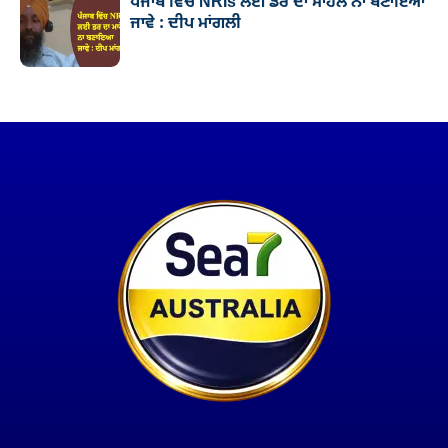
ਪੰਜਾਬ ਵਿੱਚ NRIs ਲਈ ਡਰ ਦਾ ਮਾਹੌਲ ਨਾ ਬਣਾਇਆ
ਜਾਵੇ : ਦੀਪ ਮਾਂਗਲੀ