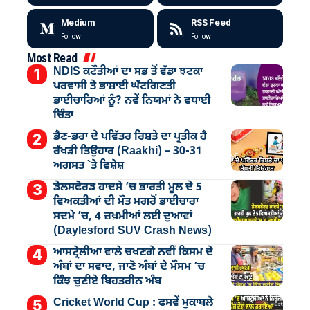
Medium
RSS Feed
Follow
Follow
Most Read
NDIS ਕਟੌਤੀਆਂ ਦਾ ਸਭ ਤੋਂ ਵੱਡਾ ਝਟਕਾ
ਪਰਵਾਸੀ ਤੇ ਭਾਸ਼ਾਈ ਘੱਟਗਿਣਤੀ
ਭਾਈਚਾਰਿਆਂ ਨੂੰ? ਨਵੇਂ ਨਿਯਮਾਂ ਨੇ ਵਧਾਈ
ਚਿੰਤਾ
ਭੈਣ-ਭਰਾ ਦੇ ਪਵਿੱਤਰ ਰਿਸ਼ਤੇ ਦਾ ਪ੍ਰਤੀਕ ਹੈ
ਰੱਖੜੀ ਤਿਉਹਾਰ (Raakhi) – 30-31
ਅਗਸਤ `ਤੇ ਵਿਸ਼ੇਸ਼
ਡੇਲਸਫੋਰਡ ਹਾਦਸੇ ’ਚ ਭਾਰਤੀ ਮੂਲ ਦੇ 5
ਵਿਅਕਤੀਆਂ ਦੀ ਮੌਤ ਮਗਰੋਂ ਭਾਈਚਾਰਾ
ਸਦਮੇ ’ਚ, 4 ਜ਼ਖ਼ਮੀਆਂ ਲਈ ਦੁਆਵਾਂ
(Daylesford SUV Crash News)
ਆਸਟ੍ਰੇਲੀਆ ਵਾਲੇ ਚਖਣਗੇ ਨਵੀਂ ਕਿਸਮ ਦੇ
ਅੰਬਾਂ ਦਾ ਸਵਾਦ, ਜਾਣੋ ਅੰਬਾਂ ਦੇ ਮੌਸਮ ’ਚ
ਕਿੰਝ ਚੁਣੀਏ ਬਿਹਤਰੀਨ ਅੰਬ
Cricket World Cup : ਫਸਵੇਂ ਮੁਕਾਬਲੇ