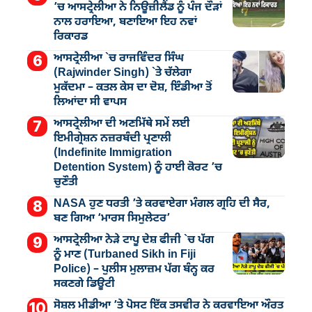
’ਚ ਆਸਟ੍ਰੇਲੀਆ ਨੇ ਨਿਊਜ਼ੀਲੈਂਡ ਨੂੰ ਪੰਜ ਦੌੜਾਂ
ਨਾਲ ਹਰਾਇਆ, ਬਣਾਇਆ ਇਹ ਨਵਾਂ
ਰਿਕਾਰਡ
ਆਸਟ੍ਰੇਲੀਆ `ਚ ਰਾਜਵਿੰਦਰ ਸਿੰਘ
(Rajwinder Singh) `ਤੇ ਚੱਲੇਗਾ
ਮੁੁਕੱਦਮਾ – ਕਤਲ ਕੇਸ ਦਾ ਦੋਸ਼, ਇੰਡੀਆ ਤੋਂ
ਲਿਆਂਦਾ ਸੀ ਵਾਪਸ
ਆਸਟ੍ਰੇਲੀਆ ਦੀ ਅਣਮਿੱਥੇ ਸਮੇਂ ਲਈ
ਇਮੀਗ੍ਰੇਸ਼ਨ ਨਜ਼ਰਬੰਦੀ ਪ੍ਰਣਾਲੀ
(Indefinite Immigration
Detention System) ਨੂੰ ਹਾਈ ਕੋਰਟ ’ਚ
ਚੁਣੌਤੀ
NASA ਹੁਣ ਧਰਤੀ ’ਤੇ ਕਰਵਾਏਗਾ ਮੰਗਲ ਗ੍ਰਹਿ ਦੀ ਸੈਰ,
ਬਣ ਗਿਆ ‘ਮਾਰਸ ਸਿਮੁਲੇਟਰ’
ਆਸਟ੍ਰੇਲੀਆ ਨੇੜੇ ਟਾਪੂ ਦੇਸ਼ ਫੀਜੀ `ਚ ਪੱਗ
ਨੂੰ ਮਾਣ (Turbaned Sikh in Fiji
Police) – ਪੁਲੀਸ ਮੁਲਾਜ਼ਮ ਪੱਗ ਬੰਨ੍ਹ ਕਰ
ਸਕਣਗੇ ਡਿਊਟੀ
ਸੋਸ਼ਲ ਮੀਡੀਆ ’ਤੇ ਪੋਸਟ ਇੱਕ ਤਸਵੀਰ ਨੇ ਕਰਵਾਇਆ ਔਰਤ