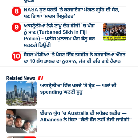
ਚੁਣੌਤੀ
NASA ਹੁਣ ਧਰਤੀ ’ਤੇ ਕਰਵਾਏਗਾ ਮੰਗਲ ਗ੍ਰਹਿ ਦੀ ਸੈਰ,
ਬਣ ਗਿਆ ‘ਮਾਰਸ ਸਿਮੁਲੇਟਰ’
ਆਸਟ੍ਰੇਲੀਆ ਨੇੜੇ ਟਾਪੂ ਦੇਸ਼ ਫੀਜੀ `ਚ ਪੱਗ
ਨੂੰ ਮਾਣ (Turbaned Sikh in Fiji
Police) – ਪੁਲੀਸ ਮੁਲਾਜ਼ਮ ਪੱਗ ਬੰਨ੍ਹ ਕਰ
ਸਕਣਗੇ ਡਿਊਟੀ
ਸੋਸ਼ਲ ਮੀਡੀਆ ’ਤੇ ਪੋਸਟ ਇੱਕ ਤਸਵੀਰ ਨੇ ਕਰਵਾਇਆ ਔਰਤ
ਦਾ 10 ਲੱਖ ਡਾਲਰ ਦਾ ਨੁਕਸਾਨ, ਜੱਜ ਵੀ ਰਹਿ ਗਏ ਹੈਰਾਨ
Related News
ਆਸਟ੍ਰੇਲੀਆ ਵਿੱਚ ਖਰਚੇ ’ਤੇ ਬ੍ਰੇਕ — ਘਰਾਂ ਦੀ
spending ਘਟਣੀ ਸ਼ੁਰੂ
ਈਰਾਨ ਯੁੱਧ ‘ਚ Australia ਦੀ ਸਪੱਸ਼ਟ ਲਕੀਰ —
Albanese ਨੇ ਕਿਹਾ “ਕੋਈ ਫੌਜ ਨਹੀਂ ਭੇਜੀ ਜਾਵੇਗੀ”