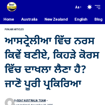
Aa
Home
Australia
New Zealand
English
Blog
PUNJABI ARTICLES
ਆਸਟ੍ਰੇਲੀਆ ਵਿੱਚ ਨਰਸ
ਕਿਵੇਂ ਬਣੀਏ, ਕਿਹੜੇ ਕੋਰਸ
ਵਿੱਚ ਦਾਖਲਾ ਲੈਣਾ ਹੈ?
ਜਾਣੋ ਪੂਰੀ ਪ੍ਰਕਿਰਿਆ
By
SEA7 AUSTRALIA TEAM