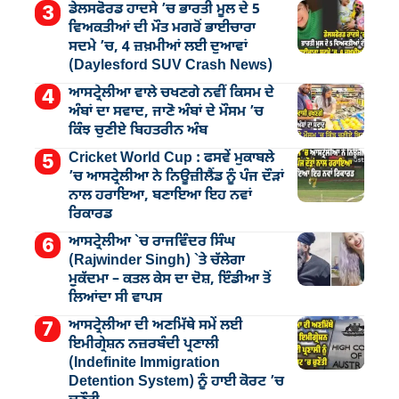
ਡੇਲਸਫੋਰਡ ਹਾਦਸੇ ’ਚ ਭਾਰਤੀ ਮੂਲ ਦੇ 5
ਵਿਅਕਤੀਆਂ ਦੀ ਮੌਤ ਮਗਰੋਂ ਭਾਈਚਾਰਾ
ਸਦਮੇ ’ਚ, 4 ਜ਼ਖ਼ਮੀਆਂ ਲਈ ਦੁਆਵਾਂ
(Daylesford SUV Crash News)
ਆਸਟ੍ਰੇਲੀਆ ਵਾਲੇ ਚਖਣਗੇ ਨਵੀਂ ਕਿਸਮ ਦੇ
ਅੰਬਾਂ ਦਾ ਸਵਾਦ, ਜਾਣੋ ਅੰਬਾਂ ਦੇ ਮੌਸਮ ’ਚ
ਕਿੰਝ ਚੁਣੀਏ ਬਿਹਤਰੀਨ ਅੰਬ
Cricket World Cup : ਫਸਵੇਂ ਮੁਕਾਬਲੇ
’ਚ ਆਸਟ੍ਰੇਲੀਆ ਨੇ ਨਿਊਜ਼ੀਲੈਂਡ ਨੂੰ ਪੰਜ ਦੌੜਾਂ
ਨਾਲ ਹਰਾਇਆ, ਬਣਾਇਆ ਇਹ ਨਵਾਂ
ਰਿਕਾਰਡ
ਆਸਟ੍ਰੇਲੀਆ `ਚ ਰਾਜਵਿੰਦਰ ਸਿੰਘ
(Rajwinder Singh) `ਤੇ ਚੱਲੇਗਾ
ਮੁੁਕੱਦਮਾ – ਕਤਲ ਕੇਸ ਦਾ ਦੋਸ਼, ਇੰਡੀਆ ਤੋਂ
ਲਿਆਂਦਾ ਸੀ ਵਾਪਸ
ਆਸਟ੍ਰੇਲੀਆ ਦੀ ਅਣਮਿੱਥੇ ਸਮੇਂ ਲਈ
ਇਮੀਗ੍ਰੇਸ਼ਨ ਨਜ਼ਰਬੰਦੀ ਪ੍ਰਣਾਲੀ
(Indefinite Immigration
Detention System) ਨੂੰ ਹਾਈ ਕੋਰਟ ’ਚ