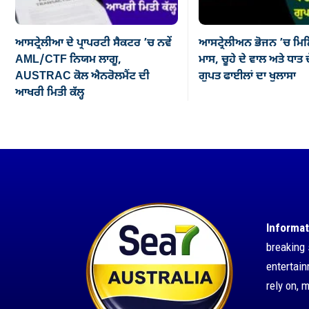
ਆਸਟ੍ਰੇਲੀਆ ਦੇ ਪ੍ਰਾਪਰਟੀ ਸੈਕਟਰ ’ਚ ਨਵੇਂ
ਆਸਟ੍ਰੇਲੀਅਨ ਭੋਜਨ ’ਚ ਮਿਲ
AML/CTF ਨਿਯਮ ਲਾਗੂ,
ਮਾਸ, ਚੂਹੇ ਦੇ ਵਾਲ ਅਤੇ ਧਾਤ ਦ
AUSTRAC ਕੋਲ ਐਨਰੋਲਮੈਂਟ ਦੀ
ਗੁਪਤ ਫਾਈਲਾਂ ਦਾ ਖੁਲਾਸਾ
ਆਖਰੀ ਮਿਤੀ ਕੱਲ੍ਹ
Informat
breaking 
entertai
rely on, 