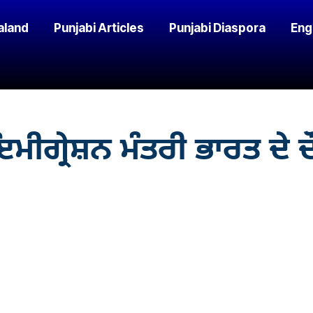
aland
Punjabi Articles
Punjabi Diaspora
Eng
ਰੇਸ਼ਨ ਮੰਤਰੀ ਭਾਰਤ ਦੇ ਦੌਰੇ ’