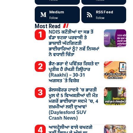
Medium
RSS Feed
Follow
Follow
Most Read
NDIS ਕਟੌਤੀਆਂ ਦਾ ਸਭ ਤੋਂ
ਵੱਡਾ ਝਟਕਾ ਪਰਵਾਸੀ ਤੇ
ਭਾਸ਼ਾਈ ਘੱਟਗਿਣਤੀ
ਭਾਈਚਾਰਿਆਂ ਨੂੰ? ਨਵੇਂ ਨਿਯਮਾਂ
ਨੇ ਵਧਾਈ ਚਿੰਤਾ
ਭੈਣ-ਭਰਾ ਦੇ ਪਵਿੱਤਰ ਰਿਸ਼ਤੇ ਦਾ
ਪ੍ਰਤੀਕ ਹੈ ਰੱਖੜੀ ਤਿਉਹਾਰ
(Raakhi) – 30-31
ਅਗਸਤ `ਤੇ ਵਿਸ਼ੇਸ਼
ਡੇਲਸਫੋਰਡ ਹਾਦਸੇ ’ਚ ਭਾਰਤੀ
ਮੂਲ ਦੇ 5 ਵਿਅਕਤੀਆਂ ਦੀ ਮੌਤ
ਮਗਰੋਂ ਭਾਈਚਾਰਾ ਸਦਮੇ ’ਚ, 4
ਜ਼ਖ਼ਮੀਆਂ ਲਈ ਦੁਆਵਾਂ
(Daylesford SUV
Crash News)
ਆਸਟ੍ਰੇਲੀਆ ਵਾਲੇ ਚਖਣਗੇ