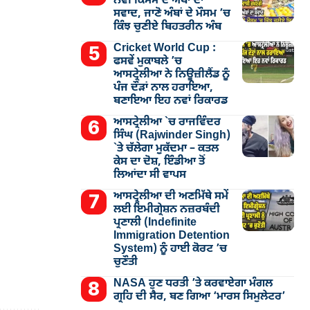
ਨਵੀਂ ਕਿਸਮ ਦੇ ਅੰਬਾਂ ਦਾ
ਸਵਾਦ, ਜਾਣੋ ਅੰਬਾਂ ਦੇ ਮੌਸਮ ’ਚ
ਕਿੰਝ ਚੁਣੀਏ ਬਿਹਤਰੀਨ ਅੰਬ
Cricket World Cup :
ਫਸਵੇਂ ਮੁਕਾਬਲੇ ’ਚ
ਆਸਟ੍ਰੇਲੀਆ ਨੇ ਨਿਊਜ਼ੀਲੈਂਡ ਨੂੰ
ਪੰਜ ਦੌੜਾਂ ਨਾਲ ਹਰਾਇਆ,
ਬਣਾਇਆ ਇਹ ਨਵਾਂ ਰਿਕਾਰਡ
ਆਸਟ੍ਰੇਲੀਆ `ਚ ਰਾਜਵਿੰਦਰ
ਸਿੰਘ (Rajwinder Singh)
`ਤੇ ਚੱਲੇਗਾ ਮੁੁਕੱਦਮਾ – ਕਤਲ
ਕੇਸ ਦਾ ਦੋਸ਼, ਇੰਡੀਆ ਤੋਂ
ਲਿਆਂਦਾ ਸੀ ਵਾਪਸ
ਆਸਟ੍ਰੇਲੀਆ ਦੀ ਅਣਮਿੱਥੇ ਸਮੇਂ
ਲਈ ਇਮੀਗ੍ਰੇਸ਼ਨ ਨਜ਼ਰਬੰਦੀ
ਪ੍ਰਣਾਲੀ (Indefinite
Immigration Detention
System) ਨੂੰ ਹਾਈ ਕੋਰਟ ’ਚ
ਚੁਣੌਤੀ
NASA ਹੁਣ ਧਰਤੀ ’ਤੇ ਕਰਵਾਏਗਾ ਮੰਗਲ
ਗ੍ਰਹਿ ਦੀ ਸੈਰ, ਬਣ ਗਿਆ ‘ਮਾਰਸ ਸਿਮੁਲੇਟਰ’