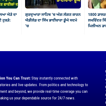
ਿਆ ਘੋੜੇ ਦਾ
ਗੁਰਦੁਆਰਾ ਸਾਹਿਬ ’ਚ ਅੱਗ ਲੱਗਣ ਕਾਰਨ
1800 ਡਾਲਰ 
ੇ ਟੁਕੜੇ:
ਐਡੀਲੇਡ ਦਾ ਸਿੱਖ ਭਾਈਚਾਰਾ ਡੂੰਘੇ ਸਦਮੇ
ਲਖਵਿੰਦਰ ਸਿੰ
’ਚ
ਮਿਲੀਅਨ ਡਾਲ
ion You Can Trust:
Stay instantly connected with
stories and live updates. From politics and technology to
nment and beyond, we provide real-time coverage you can
making us your dependable source for 24/7 news.