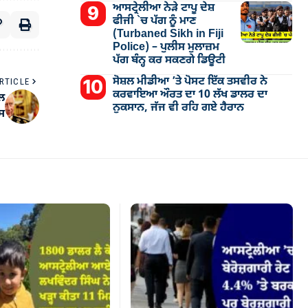
ਆਸਟ੍ਰੇਲੀਆ ਨੇੜੇ ਟਾਪੂ ਦੇਸ਼
ਫੀਜੀ `ਚ ਪੱਗ ਨੂੰ ਮਾਣ
(Turbaned Sikh in Fiji
Police) – ਪੁਲੀਸ ਮੁਲਾਜ਼ਮ
ਪੱਗ ਬੰਨ੍ਹ ਕਰ ਸਕਣਗੇ ਡਿਊਟੀ
ਸੋਸ਼ਲ ਮੀਡੀਆ ’ਤੇ ਪੋਸਟ ਇੱਕ ਤਸਵੀਰ ਨੇ
RTICLE
ਕਰਵਾਇਆ ਔਰਤ ਦਾ 10 ਲੱਖ ਡਾਲਰ ਦਾ
ਲ
ਨੁਕਸਾਨ, ਜੱਜ ਵੀ ਰਹਿ ਗਏ ਹੈਰਾਨ
ਲਸ