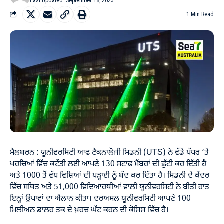
Last Updated: September 18, 2025
1 Min Read
ਮੈਲਬਰਨ : ਯੂਨੀਵਰਸਿਟੀ ਆਫ ਟੈਕਨਾਲੋਜੀ ਸਿਡਨੀ (UTS) ਨੇ ਵੱਡੇ ਪੱਧਰ ‘ਤੇ
ਖਰਚਿਆਂ ਵਿੱਚ ਕਟੌਤੀ ਲਈ ਆਪਣੇ 130 ਸਟਾਫ ਮੈਂਬਰਾਂ ਦੀ ਛੁੱਟੀ ਕਰ ਦਿੱਤੀ ਹੈ
ਅਤੇ 1000 ਤੋਂ ਵੱਧ ਵਿਸ਼ਿਆਂ ਦੀ ਪੜ੍ਹਾਈ ਨੂੰ ਬੰਦ ਕਰ ਦਿੱਤਾ ਹੈ। ਸਿਡਨੀ ਦੇ ਕੇਂਦਰ
ਵਿੱਚ ਸਥਿਤ ਅਤੇ 51,000 ਵਿਦਿਆਰਥੀਆਂ ਵਾਲੀ ਯੂਨੀਵਰਸਿਟੀ ਨੇ ਬੀਤੀ ਰਾਤ
ਇਨ੍ਹਾਂ ਉਪਾਵਾਂ ਦਾ ਐਲਾਨ ਕੀਤਾ। ਦਰਅਸਲ ਯੂਨੀਵਰਸਿਟੀ ਆਪਣੇ 100
ਮਿਲੀਅਨ ਡਾਲਰ ਤਕ ਦੇ ਖ਼ਰਚ ਘੱਟ ਕਰਨ ਦੀ ਕੋਸ਼ਿਸ਼ ਵਿੱਚ ਹੈ।