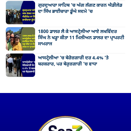
ਗੁਰਦੁਆਰਾ ਸਾਹਿਬ ’ਚ ਅੱਗ ਲੱਗਣ ਕਾਰਨ ਐਡੀਲੇਡ
ਦਾ ਸਿੱਖ ਭਾਈਚਾਰਾ ਡੂੰਘੇ ਸਦਮੇ ’ਚ
1800 ਡਾਲਰ ਲੈ ਕੇ ਆਸਟ੍ਰੇਲੀਆ ਆਏ ਲਖਵਿੰਦਰ
ਸਿੰਘ ਨੇ ਖੜ੍ਹਾ ਕੀਤਾ 11 ਮਿਲੀਅਨ ਡਾਲਰ ਦਾ ਪ੍ਰਾਪਰਟੀ
ਸਾਮਰਾਜ
ਆਸਟ੍ਰੇਲੀਆ ’ਚ ਬੇਰੋਜ਼ਗਾਰੀ ਦਰ 4.4% ’ਤੇ
ਬਰਕਰਾਰ, ਪਰ ਬੇਰੁਜ਼ਗਾਰੀ ’ਚ ਵਾਧਾ