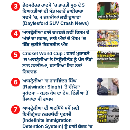
ਡੇਲਸਫੋਰਡ ਹਾਦਸੇ ’ਚ ਭਾਰਤੀ ਮੂਲ ਦੇ 5
ਵਿਅਕਤੀਆਂ ਦੀ ਮੌਤ ਮਗਰੋਂ ਭਾਈਚਾਰਾ
ਸਦਮੇ ’ਚ, 4 ਜ਼ਖ਼ਮੀਆਂ ਲਈ ਦੁਆਵਾਂ
(Daylesford SUV Crash News)
ਆਸਟ੍ਰੇਲੀਆ ਵਾਲੇ ਚਖਣਗੇ ਨਵੀਂ ਕਿਸਮ ਦੇ
ਅੰਬਾਂ ਦਾ ਸਵਾਦ, ਜਾਣੋ ਅੰਬਾਂ ਦੇ ਮੌਸਮ ’ਚ
ਕਿੰਝ ਚੁਣੀਏ ਬਿਹਤਰੀਨ ਅੰਬ
Cricket World Cup : ਫਸਵੇਂ ਮੁਕਾਬਲੇ
’ਚ ਆਸਟ੍ਰੇਲੀਆ ਨੇ ਨਿਊਜ਼ੀਲੈਂਡ ਨੂੰ ਪੰਜ ਦੌੜਾਂ
ਨਾਲ ਹਰਾਇਆ, ਬਣਾਇਆ ਇਹ ਨਵਾਂ
ਰਿਕਾਰਡ
ਆਸਟ੍ਰੇਲੀਆ `ਚ ਰਾਜਵਿੰਦਰ ਸਿੰਘ
(Rajwinder Singh) `ਤੇ ਚੱਲੇਗਾ
ਮੁੁਕੱਦਮਾ – ਕਤਲ ਕੇਸ ਦਾ ਦੋਸ਼, ਇੰਡੀਆ ਤੋਂ
ਲਿਆਂਦਾ ਸੀ ਵਾਪਸ
ਆਸਟ੍ਰੇਲੀਆ ਦੀ ਅਣਮਿੱਥੇ ਸਮੇਂ ਲਈ
ਇਮੀਗ੍ਰੇਸ਼ਨ ਨਜ਼ਰਬੰਦੀ ਪ੍ਰਣਾਲੀ
(Indefinite Immigration
Detention System) ਨੂੰ ਹਾਈ ਕੋਰਟ ’ਚ