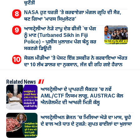
ਚੁਣੌਤੀ
NASA ਹੁਣ ਧਰਤੀ ’ਤੇ ਕਰਵਾਏਗਾ ਮੰਗਲ ਗ੍ਰਹਿ ਦੀ ਸੈਰ,
ਬਣ ਗਿਆ ‘ਮਾਰਸ ਸਿਮੁਲੇਟਰ’
ਆਸਟ੍ਰੇਲੀਆ ਨੇੜੇ ਟਾਪੂ ਦੇਸ਼ ਫੀਜੀ `ਚ ਪੱਗ
ਨੂੰ ਮਾਣ (Turbaned Sikh in Fiji
Police) – ਪੁਲੀਸ ਮੁਲਾਜ਼ਮ ਪੱਗ ਬੰਨ੍ਹ ਕਰ
ਸਕਣਗੇ ਡਿਊਟੀ
ਸੋਸ਼ਲ ਮੀਡੀਆ ’ਤੇ ਪੋਸਟ ਇੱਕ ਤਸਵੀਰ ਨੇ ਕਰਵਾਇਆ ਔਰਤ
ਦਾ 10 ਲੱਖ ਡਾਲਰ ਦਾ ਨੁਕਸਾਨ, ਜੱਜ ਵੀ ਰਹਿ ਗਏ ਹੈਰਾਨ
Related News
ਆਸਟ੍ਰੇਲੀਆ ਦੇ ਪ੍ਰਾਪਰਟੀ ਸੈਕਟਰ ’ਚ ਨਵੇਂ
AML/CTF ਨਿਯਮ ਲਾਗੂ, AUSTRAC ਕੋਲ
ਐਨਰੋਲਮੈਂਟ ਦੀ ਆਖਰੀ ਮਿਤੀ ਕੱਲ੍ਹ
ਆਸਟ੍ਰੇਲੀਅਨ ਭੋਜਨ ’ਚ ਮਿਲਿਆ ਘੋੜੇ ਦਾ ਮਾਸ, ਚੂਹੇ
ਦੇ ਵਾਲ ਅਤੇ ਧਾਤ ਦੇ ਟੁਕੜੇ: ਗੁਪਤ ਫਾਈਲਾਂ ਦਾ ਖੁਲਾਸਾ