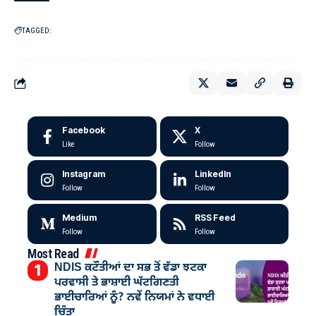
TAGGED:
Facebook
X
Like
Follow
Instagram
LinkedIn
Follow
Follow
Medium
RSS Feed
Follow
Follow
Most Read
NDIS ਕਟੌਤੀਆਂ ਦਾ ਸਭ ਤੋਂ ਵੱਡਾ ਝਟਕਾ
ਪਰਵਾਸੀ ਤੇ ਭਾਸ਼ਾਈ ਘੱਟਗਿਣਤੀ
ਭਾਈਚਾਰਿਆਂ ਨੂੰ? ਨਵੇਂ ਨਿਯਮਾਂ ਨੇ ਵਧਾਈ
ਚਿੰਤਾ