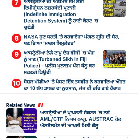
ਆਸਟ੍ਰੇਲੀਆ ਦੀ ਅਣਮਿੱਥੇ ਸਮੇਂ ਲਈ
ਇਮੀਗ੍ਰੇਸ਼ਨ ਨਜ਼ਰਬੰਦੀ ਪ੍ਰਣਾਲੀ
(Indefinite Immigration
Detention System) ਨੂੰ ਹਾਈ ਕੋਰਟ ’ਚ
ਚੁਣੌਤੀ
NASA ਹੁਣ ਧਰਤੀ ’ਤੇ ਕਰਵਾਏਗਾ ਮੰਗਲ ਗ੍ਰਹਿ ਦੀ ਸੈਰ,
ਬਣ ਗਿਆ ‘ਮਾਰਸ ਸਿਮੁਲੇਟਰ’
ਆਸਟ੍ਰੇਲੀਆ ਨੇੜੇ ਟਾਪੂ ਦੇਸ਼ ਫੀਜੀ `ਚ ਪੱਗ
ਨੂੰ ਮਾਣ (Turbaned Sikh in Fiji
Police) – ਪੁਲੀਸ ਮੁਲਾਜ਼ਮ ਪੱਗ ਬੰਨ੍ਹ ਕਰ
ਸਕਣਗੇ ਡਿਊਟੀ
ਸੋਸ਼ਲ ਮੀਡੀਆ ’ਤੇ ਪੋਸਟ ਇੱਕ ਤਸਵੀਰ ਨੇ ਕਰਵਾਇਆ ਔਰਤ
ਦਾ 10 ਲੱਖ ਡਾਲਰ ਦਾ ਨੁਕਸਾਨ, ਜੱਜ ਵੀ ਰਹਿ ਗਏ ਹੈਰਾਨ
Related News
ਆਸਟ੍ਰੇਲੀਆ ਦੇ ਪ੍ਰਾਪਰਟੀ ਸੈਕਟਰ ’ਚ ਨਵੇਂ
AML/CTF ਨਿਯਮ ਲਾਗੂ, AUSTRAC ਕੋਲ
ਐਨਰੋਲਮੈਂਟ ਦੀ ਆਖਰੀ ਮਿਤੀ ਕੱਲ੍ਹ