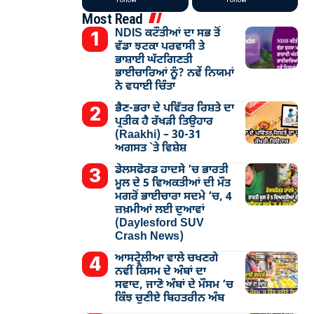
Most Read
NDIS ਕਟੌਤੀਆਂ ਦਾ ਸਭ ਤੋਂ
ਵੱਡਾ ਝਟਕਾ ਪਰਵਾਸੀ ਤੇ
ਭਾਸ਼ਾਈ ਘੱਟਗਿਣਤੀ
ਭਾਈਚਾਰਿਆਂ ਨੂੰ? ਨਵੇਂ ਨਿਯਮਾਂ
ਨੇ ਵਧਾਈ ਚਿੰਤਾ
ਭੈਣ-ਭਰਾ ਦੇ ਪਵਿੱਤਰ ਰਿਸ਼ਤੇ ਦਾ
ਪ੍ਰਤੀਕ ਹੈ ਰੱਖੜੀ ਤਿਉਹਾਰ
(Raakhi) – 30-31
ਅਗਸਤ `ਤੇ ਵਿਸ਼ੇਸ਼
ਡੇਲਸਫੋਰਡ ਹਾਦਸੇ ’ਚ ਭਾਰਤੀ
ਮੂਲ ਦੇ 5 ਵਿਅਕਤੀਆਂ ਦੀ ਮੌਤ
ਮਗਰੋਂ ਭਾਈਚਾਰਾ ਸਦਮੇ ’ਚ, 4
ਜ਼ਖ਼ਮੀਆਂ ਲਈ ਦੁਆਵਾਂ
(Daylesford SUV
Crash News)
ਆਸਟ੍ਰੇਲੀਆ ਵਾਲੇ ਚਖਣਗੇ
ਨਵੀਂ ਕਿਸਮ ਦੇ ਅੰਬਾਂ ਦਾ
ਸਵਾਦ, ਜਾਣੋ ਅੰਬਾਂ ਦੇ ਮੌਸਮ ’ਚ
ਕਿੰਝ ਚੁਣੀਏ ਬਿਹਤਰੀਨ ਅੰਬ