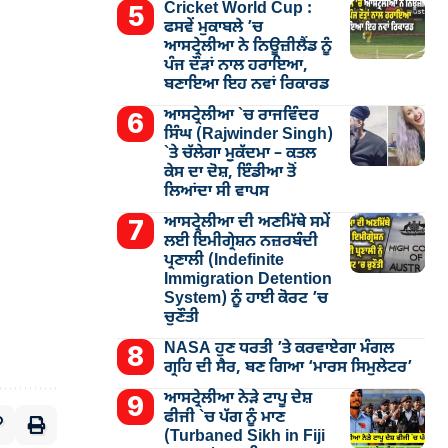
Cricket World Cup :
ਫਸਵੇਂ ਮੁਕਾਬਲੇ ’ਚ
ਆਸਟ੍ਰੇਲੀਆ ਨੇ ਨਿਊਜ਼ੀਲੈਂਡ ਨੂੰ
ਪੰਜ ਦੌੜਾਂ ਨਾਲ ਹਰਾਇਆ,
ਬਣਾਇਆ ਇਹ ਨਵਾਂ ਰਿਕਾਰਡ
ਆਸਟ੍ਰੇਲੀਆ `ਚ ਰਾਜਵਿੰਦਰ
ਸਿੰਘ (Rajwinder Singh)
`ਤੇ ਚੱਲੇਗਾ ਮੁੁਕੱਦਮਾ – ਕਤਲ
ਕੇਸ ਦਾ ਦੋਸ਼, ਇੰਡੀਆ ਤੋਂ
ਲਿਆਂਦਾ ਸੀ ਵਾਪਸ
ਆਸਟ੍ਰੇਲੀਆ ਦੀ ਅਣਮਿੱਥੇ ਸਮੇਂ
ਲਈ ਇਮੀਗ੍ਰੇਸ਼ਨ ਨਜ਼ਰਬੰਦੀ
ਪ੍ਰਣਾਲੀ (Indefinite
Immigration Detention
System) ਨੂੰ ਹਾਈ ਕੋਰਟ ’ਚ
ਚੁਣੌਤੀ
NASA ਹੁਣ ਧਰਤੀ ’ਤੇ ਕਰਵਾਏਗਾ ਮੰਗਲ
ਗ੍ਰਹਿ ਦੀ ਸੈਰ, ਬਣ ਗਿਆ ‘ਮਾਰਸ ਸਿਮੁਲੇਟਰ’
ਆਸਟ੍ਰੇਲੀਆ ਨੇੜੇ ਟਾਪੂ ਦੇਸ਼
ਫੀਜੀ `ਚ ਪੱਗ ਨੂੰ ਮਾਣ
(Turbaned Sikh in Fiji