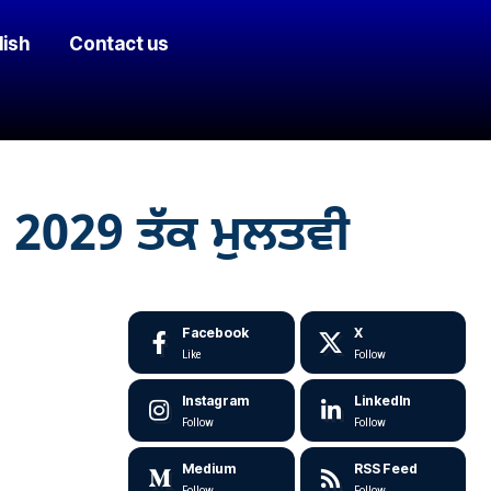
lish
Contact us
2029 ਤੱਕ ਮੁਲਤਵੀ
Facebook
X
Like
Follow
Instagram
LinkedIn
Follow
Follow
Medium
RSS Feed
Follow
Follow