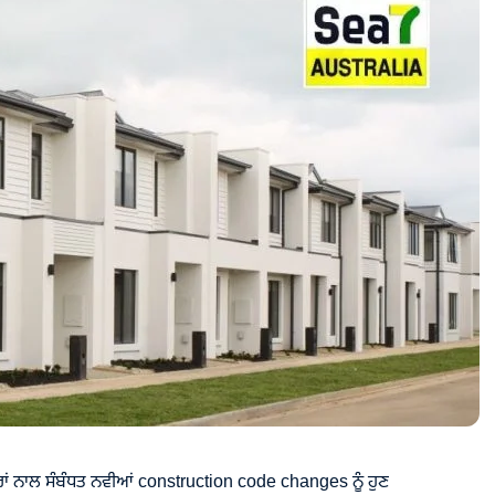
ਂ ਨਾਲ ਸੰਬੰਧਤ ਨਵੀਆਂ construction code changes ਨੂੰ ਹੁਣ