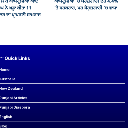
ਲੈ ਕੇ ਆਸਟ੍ਰੇਲੀਆ ਆਏ
ਆਸਟ੍ਰੇਲੀਆ ’ਚ ਬੇਰੋਜ਼ਗਾਰੀ ਦਰ 4.4%
ਘ ਨੇ ਖੜ੍ਹਾ ਕੀਤਾ 11
’ਤੇ ਬਰਕਰਾਰ, ਪਰ ਬੇਰੁਜ਼ਗਾਰੀ ’ਚ ਵਾਧਾ
ਰ ਦਾ ਪ੍ਰਾਪਰਟੀ ਸਾਮਰਾਜ
Quick Links
Home
Australia
New Zealand
Punjabi Articles
Punjabi Diaspora
English
Blog