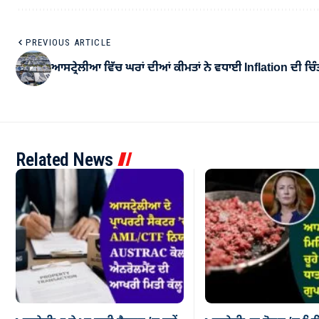
PREVIOUS ARTICLE
ਆਸਟ੍ਰੇਲੀਆ ਵਿੱਚ ਘਰਾਂ ਦੀਆਂ ਕੀਮਤਾਂ ਨੇ ਵਧਾਈ Inflation ਦੀ ਚਿੰ
Related News