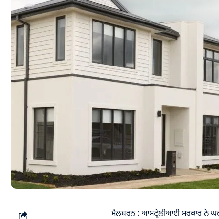
ਮੈਲਬਰਨ : ਆਸਟ੍ਰੇਲੀਆਈ ਸਰਕਾਰ ਨੇ ਘਰਾ