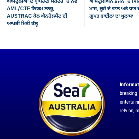
ਆਸਟ੍ਰੇਲੀਆ ਦੇ ਪ੍ਰਾਪਰਟੀ ਸੈਕਟਰ ’ਚ ਨਵੇਂ
ਆਸਟ੍ਰੇਲੀਅਨ ਭੋਜਨ ’ਚ ਮਿਲ
AML/CTF ਨਿਯਮ ਲਾਗੂ,
ਮਾਸ, ਚੂਹੇ ਦੇ ਵਾਲ ਅਤੇ ਧਾਤ ਦ
AUSTRAC ਕੋਲ ਐਨਰੋਲਮੈਂਟ ਦੀ
ਗੁਪਤ ਫਾਈਲਾਂ ਦਾ ਖੁਲਾਸਾ
ਆਖਰੀ ਮਿਤੀ ਕੱਲ੍ਹ
Informat
breaking 
entertai
rely on, 