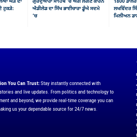
ਿਆ ਘੋੜੇ ਦਾ
ਗੁਰਦੁਆਰਾ ਸਾਹਿਬ ’ਚ ਅੱਗ ਲੱਗਣ ਕਾਰਨ
1800 ਡਾਲਰ 
ੇ ਟੁਕੜੇ:
ਐਡੀਲੇਡ ਦਾ ਸਿੱਖ ਭਾਈਚਾਰਾ ਡੂੰਘੇ ਸਦਮੇ
ਲਖਵਿੰਦਰ ਸਿੰ
’ਚ
ਮਿਲੀਅਨ ਡਾਲ
ion You Can Trust:
Stay instantly connected with
stories and live updates. From politics and technology to
nment and beyond, we provide real-time coverage you can
making us your dependable source for 24/7 news.