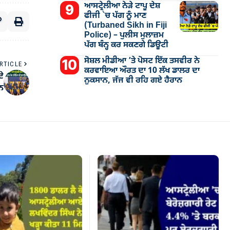
ਆਸਟ੍ਰੇਲੀਆ ਨੇੜੇ ਟਾਪੂ ਦੇਸ਼
ਫੀਜੀ `ਚ ਪੱਗ ਨੂੰ ਮਾਣ
(Turbaned Sikh in Fiji
Police) – ਪੁਲੀਸ ਮੁਲਾਜ਼ਮ
ਪੱਗ ਬੰਨ੍ਹ ਕਰ ਸਕਣਗੇ ਡਿਊਟੀ
ਸੋਸ਼ਲ ਮੀਡੀਆ ’ਤੇ ਪੋਸਟ ਇੱਕ ਤਸਵੀਰ ਨੇ
RTICLE
ਕਰਵਾਇਆ ਔਰਤ ਦਾ 10 ਲੱਖ ਡਾਲਰ ਦਾ
ਦੇ
ਨੁਕਸਾਨ, ਜੱਜ ਵੀ ਰਹਿ ਗਏ ਹੈਰਾਨ
ਾਨ