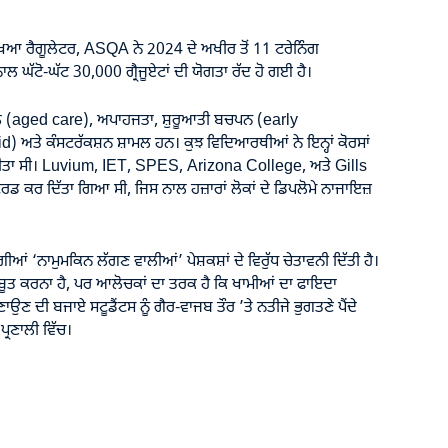
ੱਖਿਆ ਰੈਗੂਲੇਟਰ, ASQA ਨੇ 2024 ਦੇ ਅਖੀਰ ਤੋਂ 11 ਟਰੇਨਿੰਗ
 ਨਾਲ ਘੱਟੋ-ਘੱਟ 30,000 ਗ੍ਰੈਜੂਏਟਾਂ ਦੀ ਯੋਗਤਾ ਰੱਦ ਹੋ ਗਈ ਹੈ।
ੇਖਭਾਲ (aged care), ਅਪਾਹਜਤਾ, ਸ਼ੁਰੂਆਤੀ ਬਚਪਨ (early
d) ਅਤੇ ਕੰਸਟਰੱਕਸ਼ਨ ਸ਼ਾਮਲ ਹਨ। ਕੁਝ ਵਿਦਿਆਰਥੀਆਂ ਨੇ ਇਨ੍ਹਾਂ ਕੋਰਸਾਂ
ਤਾ ਸੀ। Luvium, IET, SPES, Arizona College, ਅਤੇ Gills
ਰਡ ਕਰ ਦਿੱਤਾ ਗਿਆ ਸੀ, ਜਿਸ ਨਾਲ ਹਜ਼ਾਰਾਂ ਲੋਕਾਂ ਦੇ ਡਿਪਲੋਮੇ ਨਾਜਾਇਜ਼
 ‘ਨਾਮੁਮਕਿਨ ਲੱਗਣ ਵਾਲੀਆਂ’ ਪੇਸ਼ਕਸ਼ਾਂ ਦੇ ਵਿਰੁੱਧ ਚੇਤਾਵਨੀ ਦਿੱਤੀ ਹੈ।
 ਮਜ਼ਬੂਤ ਕਰਨਾ ਹੈ, ਪਰ ਆਲੋਚਕਾਂ ਦਾ ਤਰਕ ਹੈ ਕਿ ਖਾਮੀਆਂ ਦਾ ਫਾਇਦਾ
ਾਉਣ ਦੀ ਬਜਾਏ ਸਟੂਡੈਂਟਸ ਨੂੰ ਗੈਰ-ਵਾਜਬ ਤੌਰ ’ਤੇ ਨਤੀਜੇ ਭੁਗਤਣੇ ਪੈਂਦੇ
ਪ੍ਰਣਾਲੀ ਵਿੱਚ।