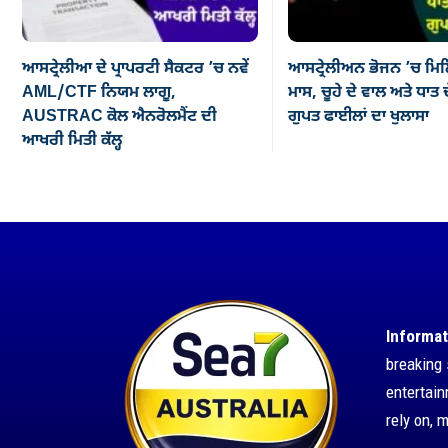
ਆਸਟ੍ਰੇਲੀਆ ਦੇ ਪ੍ਰਾਪਰਟੀ ਸੈਕਟਰ ’ਚ ਨਵੇਂ
ਆਸਟ੍ਰੇਲੀਅਨ ਭੋਜਨ ’ਚ ਮਿਲ
AML/CTF ਨਿਯਮ ਲਾਗੂ,
ਮਾਸ, ਚੂਹੇ ਦੇ ਵਾਲ ਅਤੇ ਧਾਤ ਦ
AUSTRAC ਕੋਲ ਐਨਰੋਲਮੈਂਟ ਦੀ
ਗੁਪਤ ਫਾਈਲਾਂ ਦਾ ਖੁਲਾਸਾ
ਆਖਰੀ ਮਿਤੀ ਕੱਲ੍ਹ
Informat
breaking 
entertai
rely on, 