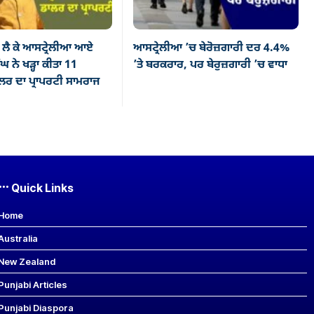
ਲੈ ਕੇ ਆਸਟ੍ਰੇਲੀਆ ਆਏ
ਆਸਟ੍ਰੇਲੀਆ ’ਚ ਬੇਰੋਜ਼ਗਾਰੀ ਦਰ 4.4%
ਘ ਨੇ ਖੜ੍ਹਾ ਕੀਤਾ 11
’ਤੇ ਬਰਕਰਾਰ, ਪਰ ਬੇਰੁਜ਼ਗਾਰੀ ’ਚ ਵਾਧਾ
ਰ ਦਾ ਪ੍ਰਾਪਰਟੀ ਸਾਮਰਾਜ
Quick Links
Home
Australia
New Zealand
Punjabi Articles
Punjabi Diaspora