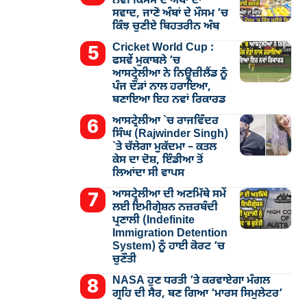
ਨਵੀਂ ਕਿਸਮ ਦੇ ਅੰਬਾਂ ਦਾ
ਸਵਾਦ, ਜਾਣੋ ਅੰਬਾਂ ਦੇ ਮੌਸਮ ’ਚ
ਕਿੰਝ ਚੁਣੀਏ ਬਿਹਤਰੀਨ ਅੰਬ
Cricket World Cup :
ਫਸਵੇਂ ਮੁਕਾਬਲੇ ’ਚ
ਆਸਟ੍ਰੇਲੀਆ ਨੇ ਨਿਊਜ਼ੀਲੈਂਡ ਨੂੰ
ਪੰਜ ਦੌੜਾਂ ਨਾਲ ਹਰਾਇਆ,
ਬਣਾਇਆ ਇਹ ਨਵਾਂ ਰਿਕਾਰਡ
ਆਸਟ੍ਰੇਲੀਆ `ਚ ਰਾਜਵਿੰਦਰ
ਸਿੰਘ (Rajwinder Singh)
`ਤੇ ਚੱਲੇਗਾ ਮੁੁਕੱਦਮਾ – ਕਤਲ
ਕੇਸ ਦਾ ਦੋਸ਼, ਇੰਡੀਆ ਤੋਂ
ਲਿਆਂਦਾ ਸੀ ਵਾਪਸ
ਆਸਟ੍ਰੇਲੀਆ ਦੀ ਅਣਮਿੱਥੇ ਸਮੇਂ
ਲਈ ਇਮੀਗ੍ਰੇਸ਼ਨ ਨਜ਼ਰਬੰਦੀ
ਪ੍ਰਣਾਲੀ (Indefinite
Immigration Detention
System) ਨੂੰ ਹਾਈ ਕੋਰਟ ’ਚ
ਚੁਣੌਤੀ
NASA ਹੁਣ ਧਰਤੀ ’ਤੇ ਕਰਵਾਏਗਾ ਮੰਗਲ
ਗ੍ਰਹਿ ਦੀ ਸੈਰ, ਬਣ ਗਿਆ ‘ਮਾਰਸ ਸਿਮੁਲੇਟਰ’