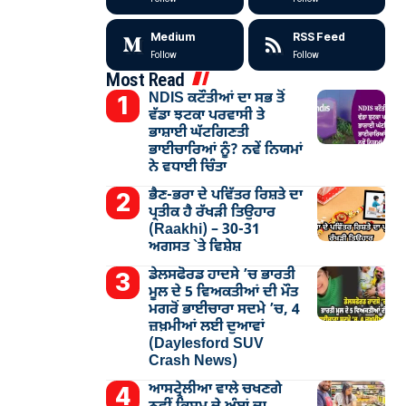
Medium
RSS Feed
Follow
Follow
Most Read
NDIS ਕਟੌਤੀਆਂ ਦਾ ਸਭ ਤੋਂ
ਵੱਡਾ ਝਟਕਾ ਪਰਵਾਸੀ ਤੇ
ਭਾਸ਼ਾਈ ਘੱਟਗਿਣਤੀ
ਭਾਈਚਾਰਿਆਂ ਨੂੰ? ਨਵੇਂ ਨਿਯਮਾਂ
ਨੇ ਵਧਾਈ ਚਿੰਤਾ
ਭੈਣ-ਭਰਾ ਦੇ ਪਵਿੱਤਰ ਰਿਸ਼ਤੇ ਦਾ
ਪ੍ਰਤੀਕ ਹੈ ਰੱਖੜੀ ਤਿਉਹਾਰ
(Raakhi) – 30-31
ਅਗਸਤ `ਤੇ ਵਿਸ਼ੇਸ਼
ਡੇਲਸਫੋਰਡ ਹਾਦਸੇ ’ਚ ਭਾਰਤੀ
ਮੂਲ ਦੇ 5 ਵਿਅਕਤੀਆਂ ਦੀ ਮੌਤ
ਮਗਰੋਂ ਭਾਈਚਾਰਾ ਸਦਮੇ ’ਚ, 4
ਜ਼ਖ਼ਮੀਆਂ ਲਈ ਦੁਆਵਾਂ
(Daylesford SUV
Crash News)
ਆਸਟ੍ਰੇਲੀਆ ਵਾਲੇ ਚਖਣਗੇ