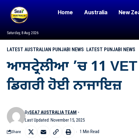
Home
Australia
New Ze
Saturday, 8 Aug 2026
LATEST AUSTRALIAN PUNJABI NEWS
LATEST PUNJABI NEWS
ਆਸਟ੍ਰੇਲੀਆ ’ਚ 11 VET ਪ੍
ਡਿਗਰੀ ਹੋਈ ਨਾਜਾਇਜ਼
By
SEA7 AUSTRALIA TEAM
Last Updated: November 15, 2025
1 Min Read
Share