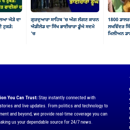
ਿਆ ਘੋੜੇ ਦਾ
ਗੁਰਦੁਆਰਾ ਸਾਹਿਬ ’ਚ ਅੱਗ ਲੱਗਣ ਕਾਰਨ
1800 ਡਾਲਰ 
ੇ ਟੁਕੜੇ:
ਐਡੀਲੇਡ ਦਾ ਸਿੱਖ ਭਾਈਚਾਰਾ ਡੂੰਘੇ ਸਦਮੇ
ਲਖਵਿੰਦਰ ਸਿੰ
’ਚ
ਮਿਲੀਅਨ ਡਾਲ
ion You Can Trust:
Stay instantly connected with
stories and live updates. From politics and technology to
nment and beyond, we provide real-time coverage you can
making us your dependable source for 24/7 news.