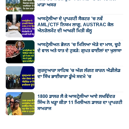
ਮਾੜਾ ਅਸਰ
ਆਸਟ੍ਰੇਲੀਆ ਦੇ ਪ੍ਰਾਪਰਟੀ ਸੈਕਟਰ ’ਚ ਨਵੇਂ
AML/CTF ਨਿਯਮ ਲਾਗੂ, AUSTRAC ਕੋਲ
ਐਨਰੋਲਮੈਂਟ ਦੀ ਆਖਰੀ ਮਿਤੀ ਕੱਲ੍ਹ
ਆਸਟ੍ਰੇਲੀਅਨ ਭੋਜਨ ’ਚ ਮਿਲਿਆ ਘੋੜੇ ਦਾ ਮਾਸ, ਚੂਹੇ
ਦੇ ਵਾਲ ਅਤੇ ਧਾਤ ਦੇ ਟੁਕੜੇ: ਗੁਪਤ ਫਾਈਲਾਂ ਦਾ ਖੁਲਾਸਾ
ਗੁਰਦੁਆਰਾ ਸਾਹਿਬ ’ਚ ਅੱਗ ਲੱਗਣ ਕਾਰਨ ਐਡੀਲੇਡ
ਦਾ ਸਿੱਖ ਭਾਈਚਾਰਾ ਡੂੰਘੇ ਸਦਮੇ ’ਚ
1800 ਡਾਲਰ ਲੈ ਕੇ ਆਸਟ੍ਰੇਲੀਆ ਆਏ ਲਖਵਿੰਦਰ
ਸਿੰਘ ਨੇ ਖੜ੍ਹਾ ਕੀਤਾ 11 ਮਿਲੀਅਨ ਡਾਲਰ ਦਾ ਪ੍ਰਾਪਰਟੀ
ਸਾਮਰਾਜ