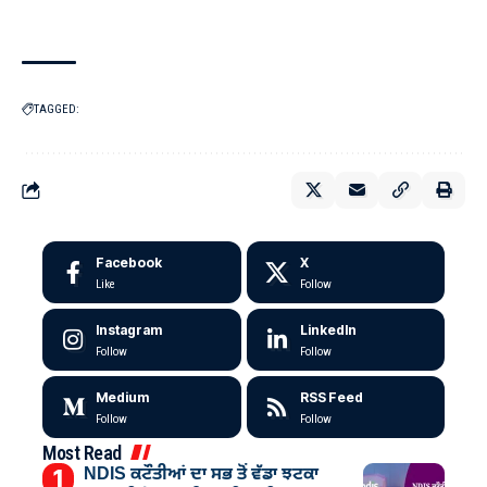
TAGGED:
Facebook
X
Like
Follow
Instagram
LinkedIn
Follow
Follow
Medium
RSS Feed
Follow
Follow
Most Read
NDIS ਕਟੌਤੀਆਂ ਦਾ ਸਭ ਤੋਂ ਵੱਡਾ ਝਟਕਾ