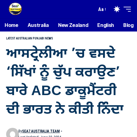
Aa
Home
Australia
New Zealand
English
Blog
LATEST AUSTRALIAN PUNJABI NEWS
ਆਸਟ੍ਰੇਲੀਆ ’ਚ ਵਸਦੇ
‘ਸਿੱਖਾਂ ਨੂੰ ਚੁੱਪ ਕਰਾਉਣ’
ਬਾਰੇ ABC ਡਾਕੂਮੈਂਟਰੀ
ਦੀ ਭਾਰਤ ਨੇ ਕੀਤੀ ਨਿੰਦਾ
By
SEA7 AUSTRALIA TEAM