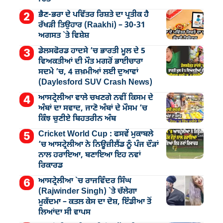
ਭੈਣ-ਭਰਾ ਦੇ ਪਵਿੱਤਰ ਰਿਸ਼ਤੇ ਦਾ ਪ੍ਰਤੀਕ ਹੈ
ਰੱਖੜੀ ਤਿਉਹਾਰ (Raakhi) – 30-31
ਅਗਸਤ `ਤੇ ਵਿਸ਼ੇਸ਼
ਡੇਲਸਫੋਰਡ ਹਾਦਸੇ ’ਚ ਭਾਰਤੀ ਮੂਲ ਦੇ 5
ਵਿਅਕਤੀਆਂ ਦੀ ਮੌਤ ਮਗਰੋਂ ਭਾਈਚਾਰਾ
ਸਦਮੇ ’ਚ, 4 ਜ਼ਖ਼ਮੀਆਂ ਲਈ ਦੁਆਵਾਂ
(Daylesford SUV Crash News)
ਆਸਟ੍ਰੇਲੀਆ ਵਾਲੇ ਚਖਣਗੇ ਨਵੀਂ ਕਿਸਮ ਦੇ
ਅੰਬਾਂ ਦਾ ਸਵਾਦ, ਜਾਣੋ ਅੰਬਾਂ ਦੇ ਮੌਸਮ ’ਚ
ਕਿੰਝ ਚੁਣੀਏ ਬਿਹਤਰੀਨ ਅੰਬ
Cricket World Cup : ਫਸਵੇਂ ਮੁਕਾਬਲੇ
’ਚ ਆਸਟ੍ਰੇਲੀਆ ਨੇ ਨਿਊਜ਼ੀਲੈਂਡ ਨੂੰ ਪੰਜ ਦੌੜਾਂ
ਨਾਲ ਹਰਾਇਆ, ਬਣਾਇਆ ਇਹ ਨਵਾਂ
ਰਿਕਾਰਡ
ਆਸਟ੍ਰੇਲੀਆ `ਚ ਰਾਜਵਿੰਦਰ ਸਿੰਘ
(Rajwinder Singh) `ਤੇ ਚੱਲੇਗਾ
ਮੁੁਕੱਦਮਾ – ਕਤਲ ਕੇਸ ਦਾ ਦੋਸ਼, ਇੰਡੀਆ ਤੋਂ
ਲਿਆਂਦਾ ਸੀ ਵਾਪਸ