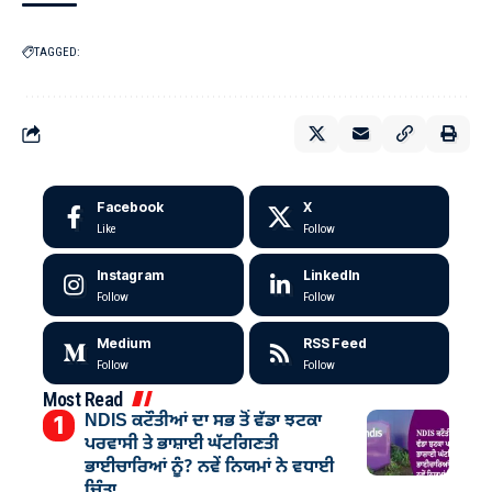
TAGGED:
Facebook
X
Like
Follow
Instagram
LinkedIn
Follow
Follow
Medium
RSS Feed
Follow
Follow
Most Read
NDIS ਕਟੌਤੀਆਂ ਦਾ ਸਭ ਤੋਂ ਵੱਡਾ ਝਟਕਾ
ਪਰਵਾਸੀ ਤੇ ਭਾਸ਼ਾਈ ਘੱਟਗਿਣਤੀ
ਭਾਈਚਾਰਿਆਂ ਨੂੰ? ਨਵੇਂ ਨਿਯਮਾਂ ਨੇ ਵਧਾਈ
ਚਿੰਤਾ