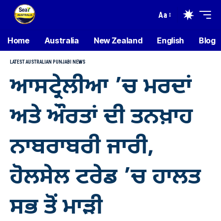
Aa
Home
Australia
New Zealand
English
Blog
LATEST AUSTRALIAN PUNJABI NEWS
ਆਸਟ੍ਰੇਲੀਆ ’ਚ ਮਰਦਾਂ
ਅਤੇ ਔਰਤਾਂ ਦੀ ਤਨਖ਼ਾਹ
ਨਾਬਰਾਬਰੀ ਜਾਰੀ,
ਹੋਲਸੇਲ ਟਰੇਡ ’ਚ ਹਾਲਤ
ਸਭ ਤੋਂ ਮਾੜੀ