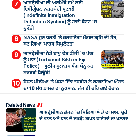
ਆਸਟ੍ਰੇਲੀਆ ਦੀ ਅਣਮਿੱਥੇ ਸਮੇਂ ਲਈ
ਇਮੀਗ੍ਰੇਸ਼ਨ ਨਜ਼ਰਬੰਦੀ ਪ੍ਰਣਾਲੀ
(Indefinite Immigration
Detention System) ਨੂੰ ਹਾਈ ਕੋਰਟ ’ਚ
ਚੁਣੌਤੀ
NASA ਹੁਣ ਧਰਤੀ ’ਤੇ ਕਰਵਾਏਗਾ ਮੰਗਲ ਗ੍ਰਹਿ ਦੀ ਸੈਰ,
ਬਣ ਗਿਆ ‘ਮਾਰਸ ਸਿਮੁਲੇਟਰ’
ਆਸਟ੍ਰੇਲੀਆ ਨੇੜੇ ਟਾਪੂ ਦੇਸ਼ ਫੀਜੀ `ਚ ਪੱਗ
ਨੂੰ ਮਾਣ (Turbaned Sikh in Fiji
Police) – ਪੁਲੀਸ ਮੁਲਾਜ਼ਮ ਪੱਗ ਬੰਨ੍ਹ ਕਰ
ਸਕਣਗੇ ਡਿਊਟੀ
ਸੋਸ਼ਲ ਮੀਡੀਆ ’ਤੇ ਪੋਸਟ ਇੱਕ ਤਸਵੀਰ ਨੇ ਕਰਵਾਇਆ ਔਰਤ
ਦਾ 10 ਲੱਖ ਡਾਲਰ ਦਾ ਨੁਕਸਾਨ, ਜੱਜ ਵੀ ਰਹਿ ਗਏ ਹੈਰਾਨ
Related News
ਆਸਟ੍ਰੇਲੀਅਨ ਭੋਜਨ ’ਚ ਮਿਲਿਆ ਘੋੜੇ ਦਾ ਮਾਸ, ਚੂਹੇ
ਦੇ ਵਾਲ ਅਤੇ ਧਾਤ ਦੇ ਟੁਕੜੇ: ਗੁਪਤ ਫਾਈਲਾਂ ਦਾ ਖੁਲਾਸਾ