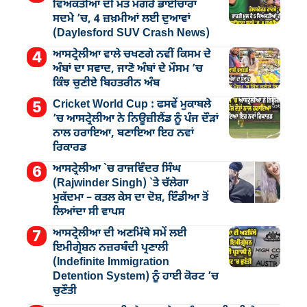
ਵਿਅਕਤੀਆਂ ਦੀ ਮੌਤ ਮਗਰੋਂ ਭਾਈਚਾਰਾ
ਸਦਮੇ ’ਚ, 4 ਜ਼ਖ਼ਮੀਆਂ ਲਈ ਦੁਆਵਾਂ
(Daylesford SUV Crash News)
ਆਸਟ੍ਰੇਲੀਆ ਵਾਲੇ ਚਖਣਗੇ ਨਵੀਂ ਕਿਸਮ ਦੇ
ਅੰਬਾਂ ਦਾ ਸਵਾਦ, ਜਾਣੋ ਅੰਬਾਂ ਦੇ ਮੌਸਮ ’ਚ
ਕਿੰਝ ਚੁਣੀਏ ਬਿਹਤਰੀਨ ਅੰਬ
Cricket World Cup : ਫਸਵੇਂ ਮੁਕਾਬਲੇ
’ਚ ਆਸਟ੍ਰੇਲੀਆ ਨੇ ਨਿਊਜ਼ੀਲੈਂਡ ਨੂੰ ਪੰਜ ਦੌੜਾਂ
ਨਾਲ ਹਰਾਇਆ, ਬਣਾਇਆ ਇਹ ਨਵਾਂ
ਰਿਕਾਰਡ
ਆਸਟ੍ਰੇਲੀਆ `ਚ ਰਾਜਵਿੰਦਰ ਸਿੰਘ
(Rajwinder Singh) `ਤੇ ਚੱਲੇਗਾ
ਮੁੁਕੱਦਮਾ – ਕਤਲ ਕੇਸ ਦਾ ਦੋਸ਼, ਇੰਡੀਆ ਤੋਂ
ਲਿਆਂਦਾ ਸੀ ਵਾਪਸ
ਆਸਟ੍ਰੇਲੀਆ ਦੀ ਅਣਮਿੱਥੇ ਸਮੇਂ ਲਈ
ਇਮੀਗ੍ਰੇਸ਼ਨ ਨਜ਼ਰਬੰਦੀ ਪ੍ਰਣਾਲੀ
(Indefinite Immigration
Detention System) ਨੂੰ ਹਾਈ ਕੋਰਟ ’ਚ
ਚੁਣੌਤੀ