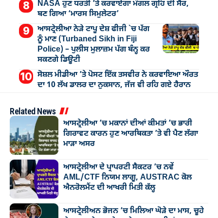
NASA ਹੁਣ ਧਰਤੀ ’ਤੇ ਕਰਵਾਏਗਾ ਮੰਗਲ ਗ੍ਰਹਿ ਦੀ ਸੈਰ,
ਬਣ ਗਿਆ ‘ਮਾਰਸ ਸਿਮੁਲੇਟਰ’
ਆਸਟ੍ਰੇਲੀਆ ਨੇੜੇ ਟਾਪੂ ਦੇਸ਼ ਫੀਜੀ `ਚ ਪੱਗ
ਨੂੰ ਮਾਣ (Turbaned Sikh in Fiji
Police) – ਪੁਲੀਸ ਮੁਲਾਜ਼ਮ ਪੱਗ ਬੰਨ੍ਹ ਕਰ
ਸਕਣਗੇ ਡਿਊਟੀ
ਸੋਸ਼ਲ ਮੀਡੀਆ ’ਤੇ ਪੋਸਟ ਇੱਕ ਤਸਵੀਰ ਨੇ ਕਰਵਾਇਆ ਔਰਤ
ਦਾ 10 ਲੱਖ ਡਾਲਰ ਦਾ ਨੁਕਸਾਨ, ਜੱਜ ਵੀ ਰਹਿ ਗਏ ਹੈਰਾਨ
Related News
ਆਸਟ੍ਰੇਲੀਆ ’ਚ ਮਕਾਨਾਂ ਦੀਆਂ ਕੀਮਤਾਂ ’ਚ ਭਾਰੀ
ਗਿਰਾਵਟ ਕਾਰਨ ਹੁਣ ਆਰਥਿਕਤਾ ’ਤੇ ਵੀ ਪੈਣ ਲੱਗਾ
ਮਾੜਾ ਅਸਰ
ਆਸਟ੍ਰੇਲੀਆ ਦੇ ਪ੍ਰਾਪਰਟੀ ਸੈਕਟਰ ’ਚ ਨਵੇਂ
AML/CTF ਨਿਯਮ ਲਾਗੂ, AUSTRAC ਕੋਲ
ਐਨਰੋਲਮੈਂਟ ਦੀ ਆਖਰੀ ਮਿਤੀ ਕੱਲ੍ਹ
ਆਸਟ੍ਰੇਲੀਅਨ ਭੋਜਨ ’ਚ ਮਿਲਿਆ ਘੋੜੇ ਦਾ ਮਾਸ, ਚੂਹੇ