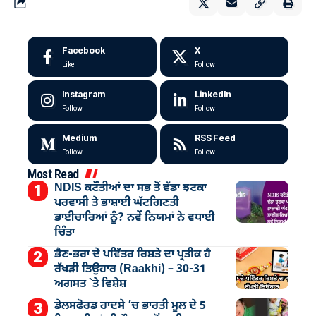
Facebook
X
Like
Follow
Instagram
LinkedIn
Follow
Follow
Medium
RSS Feed
Follow
Follow
Most Read
NDIS ਕਟੌਤੀਆਂ ਦਾ ਸਭ ਤੋਂ ਵੱਡਾ ਝਟਕਾ
ਪਰਵਾਸੀ ਤੇ ਭਾਸ਼ਾਈ ਘੱਟਗਿਣਤੀ
ਭਾਈਚਾਰਿਆਂ ਨੂੰ? ਨਵੇਂ ਨਿਯਮਾਂ ਨੇ ਵਧਾਈ
ਚਿੰਤਾ
ਭੈਣ-ਭਰਾ ਦੇ ਪਵਿੱਤਰ ਰਿਸ਼ਤੇ ਦਾ ਪ੍ਰਤੀਕ ਹੈ
ਰੱਖੜੀ ਤਿਉਹਾਰ (Raakhi) – 30-31
ਅਗਸਤ `ਤੇ ਵਿਸ਼ੇਸ਼
ਡੇਲਸਫੋਰਡ ਹਾਦਸੇ ’ਚ ਭਾਰਤੀ ਮੂਲ ਦੇ 5