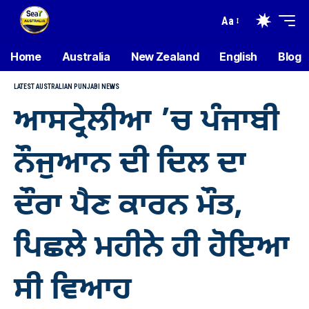
Aa
Home
Australia
New Zealand
English
Blog
LATEST AUSTRALIAN PUNJABI NEWS
ਆਸਟ੍ਰੇਲੀਆ ’ਚ ਪੰਜਾਬੀ
ਨੌਜੁਆਨ ਦੀ ਦਿਲ ਦਾ
ਦੌਰਾ ਪੈਣ ਕਾਰਨ ਮੌਤ,
ਪਿਛਲੇ ਮਹੀਨੇ ਹੀ ਹੋਇਆ
ਸੀ ਵਿਆਹ