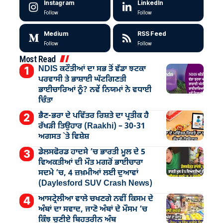
Instagram
LinkedIn
Follow
Follow
Medium
RSS Feed
Follow
Follow
Most Read
NDIS ਕਟੌਤੀਆਂ ਦਾ ਸਭ ਤੋਂ ਵੱਡਾ ਝਟਕਾ
ਪਰਵਾਸੀ ਤੇ ਭਾਸ਼ਾਈ ਘੱਟਗਿਣਤੀ
ਭਾਈਚਾਰਿਆਂ ਨੂੰ? ਨਵੇਂ ਨਿਯਮਾਂ ਨੇ ਵਧਾਈ
ਚਿੰਤਾ
ਭੈਣ-ਭਰਾ ਦੇ ਪਵਿੱਤਰ ਰਿਸ਼ਤੇ ਦਾ ਪ੍ਰਤੀਕ ਹੈ
ਰੱਖੜੀ ਤਿਉਹਾਰ (Raakhi) – 30-31
ਅਗਸਤ `ਤੇ ਵਿਸ਼ੇਸ਼
ਡੇਲਸਫੋਰਡ ਹਾਦਸੇ ’ਚ ਭਾਰਤੀ ਮੂਲ ਦੇ 5
ਵਿਅਕਤੀਆਂ ਦੀ ਮੌਤ ਮਗਰੋਂ ਭਾਈਚਾਰਾ
ਸਦਮੇ ’ਚ, 4 ਜ਼ਖ਼ਮੀਆਂ ਲਈ ਦੁਆਵਾਂ
(Daylesford SUV Crash News)
ਆਸਟ੍ਰੇਲੀਆ ਵਾਲੇ ਚਖਣਗੇ ਨਵੀਂ ਕਿਸਮ ਦੇ
ਅੰਬਾਂ ਦਾ ਸਵਾਦ, ਜਾਣੋ ਅੰਬਾਂ ਦੇ ਮੌਸਮ ’ਚ
ਕਿੰਝ ਚੁਣੀਏ ਬਿਹਤਰੀਨ ਅੰਬ