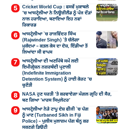
Cricket World Cup : ਫਸਵੇਂ ਮੁਕਾਬਲੇ
’ਚ ਆਸਟ੍ਰੇਲੀਆ ਨੇ ਨਿਊਜ਼ੀਲੈਂਡ ਨੂੰ ਪੰਜ ਦੌੜਾਂ
ਨਾਲ ਹਰਾਇਆ, ਬਣਾਇਆ ਇਹ ਨਵਾਂ
ਰਿਕਾਰਡ
ਆਸਟ੍ਰੇਲੀਆ `ਚ ਰਾਜਵਿੰਦਰ ਸਿੰਘ
(Rajwinder Singh) `ਤੇ ਚੱਲੇਗਾ
ਮੁੁਕੱਦਮਾ – ਕਤਲ ਕੇਸ ਦਾ ਦੋਸ਼, ਇੰਡੀਆ ਤੋਂ
ਲਿਆਂਦਾ ਸੀ ਵਾਪਸ
ਆਸਟ੍ਰੇਲੀਆ ਦੀ ਅਣਮਿੱਥੇ ਸਮੇਂ ਲਈ
ਇਮੀਗ੍ਰੇਸ਼ਨ ਨਜ਼ਰਬੰਦੀ ਪ੍ਰਣਾਲੀ
(Indefinite Immigration
Detention System) ਨੂੰ ਹਾਈ ਕੋਰਟ ’ਚ
ਚੁਣੌਤੀ
NASA ਹੁਣ ਧਰਤੀ ’ਤੇ ਕਰਵਾਏਗਾ ਮੰਗਲ ਗ੍ਰਹਿ ਦੀ ਸੈਰ,
ਬਣ ਗਿਆ ‘ਮਾਰਸ ਸਿਮੁਲੇਟਰ’
ਆਸਟ੍ਰੇਲੀਆ ਨੇੜੇ ਟਾਪੂ ਦੇਸ਼ ਫੀਜੀ `ਚ ਪੱਗ
ਨੂੰ ਮਾਣ (Turbaned Sikh in Fiji
Police) – ਪੁਲੀਸ ਮੁਲਾਜ਼ਮ ਪੱਗ ਬੰਨ੍ਹ ਕਰ
ਸਕਣਗੇ ਡਿਊਟੀ