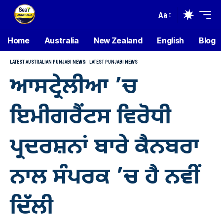
Aa
Home
Australia
New Zealand
English
Blog
LATEST AUSTRALIAN PUNJABI NEWS
LATEST PUNJABI NEWS
ਆਸਟ੍ਰੇਲੀਆ ’ਚ
ਇਮੀਗਰੈਂਟਸ ਵਿਰੋਧੀ
ਪ੍ਰਦਰਸ਼ਨਾਂ ਬਾਰੇ ਕੈਨਬਰਾ
ਨਾਲ ਸੰਪਰਕ ’ਚ ਹੈ ਨਵੀਂ
ਦਿੱਲੀ