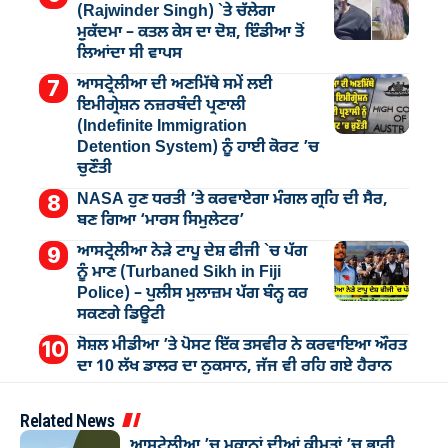
(Rajwinder Singh) `ਤੇ ਚੱਲੇਗਾ
ਮੁੁਕੱਦਮਾ – ਕਤਲ ਕੇਸ ਦਾ ਦੋਸ਼, ਇੰਡੀਆ ਤੋਂ
ਲਿਆਂਦਾ ਸੀ ਵਾਪਸ
ਆਸਟ੍ਰੇਲੀਆ ਦੀ ਅਣਮਿੱਥੇ ਸਮੇਂ ਲਈ
ਇਮੀਗ੍ਰੇਸ਼ਨ ਨਜ਼ਰਬੰਦੀ ਪ੍ਰਣਾਲੀ
(Indefinite Immigration
Detention System) ਨੂੰ ਹਾਈ ਕੋਰਟ ’ਚ
ਚੁਣੌਤੀ
NASA ਹੁਣ ਧਰਤੀ ’ਤੇ ਕਰਵਾਏਗਾ ਮੰਗਲ ਗ੍ਰਹਿ ਦੀ ਸੈਰ,
ਬਣ ਗਿਆ ‘ਮਾਰਸ ਸਿਮੁਲੇਟਰ’
ਆਸਟ੍ਰੇਲੀਆ ਨੇੜੇ ਟਾਪੂ ਦੇਸ਼ ਫੀਜੀ `ਚ ਪੱਗ
ਨੂੰ ਮਾਣ (Turbaned Sikh in Fiji
Police) – ਪੁਲੀਸ ਮੁਲਾਜ਼ਮ ਪੱਗ ਬੰਨ੍ਹ ਕਰ
ਸਕਣਗੇ ਡਿਊਟੀ
ਸੋਸ਼ਲ ਮੀਡੀਆ ’ਤੇ ਪੋਸਟ ਇੱਕ ਤਸਵੀਰ ਨੇ ਕਰਵਾਇਆ ਔਰਤ
ਦਾ 10 ਲੱਖ ਡਾਲਰ ਦਾ ਨੁਕਸਾਨ, ਜੱਜ ਵੀ ਰਹਿ ਗਏ ਹੈਰਾਨ
Related News
ਆਸਟ੍ਰੇਲੀਆ ’ਚ ਮਕਾਨਾਂ ਦੀਆਂ ਕੀਮਤਾਂ ’ਚ ਭਾਰੀ