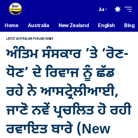
Aa
Home
Australia
New Zealand
English
Blog
LATEST AUSTRALIAN PUNJABI NEWS
ਅੰਤਿਮ ਸੰਸਕਾਰ ’ਤੇ ‘ਰੋਣ-
ਧੋਣ’ ਦੇ ਰਿਵਾਜ ਨੂੰ ਛੱਡ
ਰਹੇ ਨੇ ਆਸਟ੍ਰੇਲੀਆਈ,
ਜਾਣੋ ਨਵੇਂ ਪ੍ਰਚਲਿਤ ਹੋ ਰਹੀ
ਰਵਾਇਤ ਬਾਰੇ (New