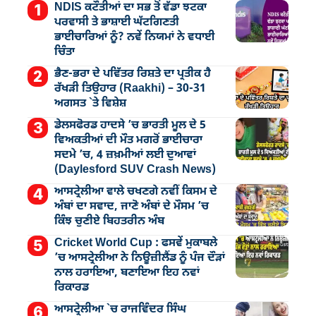
NDIS ਕਟੌਤੀਆਂ ਦਾ ਸਭ ਤੋਂ ਵੱਡਾ ਝਟਕਾ
ਪਰਵਾਸੀ ਤੇ ਭਾਸ਼ਾਈ ਘੱਟਗਿਣਤੀ
ਭਾਈਚਾਰਿਆਂ ਨੂੰ? ਨਵੇਂ ਨਿਯਮਾਂ ਨੇ ਵਧਾਈ
ਚਿੰਤਾ
ਭੈਣ-ਭਰਾ ਦੇ ਪਵਿੱਤਰ ਰਿਸ਼ਤੇ ਦਾ ਪ੍ਰਤੀਕ ਹੈ
ਰੱਖੜੀ ਤਿਉਹਾਰ (Raakhi) – 30-31
ਅਗਸਤ `ਤੇ ਵਿਸ਼ੇਸ਼
ਡੇਲਸਫੋਰਡ ਹਾਦਸੇ ’ਚ ਭਾਰਤੀ ਮੂਲ ਦੇ 5
ਵਿਅਕਤੀਆਂ ਦੀ ਮੌਤ ਮਗਰੋਂ ਭਾਈਚਾਰਾ
ਸਦਮੇ ’ਚ, 4 ਜ਼ਖ਼ਮੀਆਂ ਲਈ ਦੁਆਵਾਂ
(Daylesford SUV Crash News)
ਆਸਟ੍ਰੇਲੀਆ ਵਾਲੇ ਚਖਣਗੇ ਨਵੀਂ ਕਿਸਮ ਦੇ
ਅੰਬਾਂ ਦਾ ਸਵਾਦ, ਜਾਣੋ ਅੰਬਾਂ ਦੇ ਮੌਸਮ ’ਚ
ਕਿੰਝ ਚੁਣੀਏ ਬਿਹਤਰੀਨ ਅੰਬ
Cricket World Cup : ਫਸਵੇਂ ਮੁਕਾਬਲੇ
’ਚ ਆਸਟ੍ਰੇਲੀਆ ਨੇ ਨਿਊਜ਼ੀਲੈਂਡ ਨੂੰ ਪੰਜ ਦੌੜਾਂ
ਨਾਲ ਹਰਾਇਆ, ਬਣਾਇਆ ਇਹ ਨਵਾਂ
ਰਿਕਾਰਡ
ਆਸਟ੍ਰੇਲੀਆ `ਚ ਰਾਜਵਿੰਦਰ ਸਿੰਘ