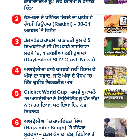
ਭਾਈਚਾਰਿਆਂ ਨੂੰ? ਨਵੇਂ ਨਿਯਮਾਂ ਨੇ ਵਧਾਈ
ਚਿੰਤਾ
ਭੈਣ-ਭਰਾ ਦੇ ਪਵਿੱਤਰ ਰਿਸ਼ਤੇ ਦਾ ਪ੍ਰਤੀਕ ਹੈ
ਰੱਖੜੀ ਤਿਉਹਾਰ (Raakhi) – 30-31
ਅਗਸਤ `ਤੇ ਵਿਸ਼ੇਸ਼
ਡੇਲਸਫੋਰਡ ਹਾਦਸੇ ’ਚ ਭਾਰਤੀ ਮੂਲ ਦੇ 5
ਵਿਅਕਤੀਆਂ ਦੀ ਮੌਤ ਮਗਰੋਂ ਭਾਈਚਾਰਾ
ਸਦਮੇ ’ਚ, 4 ਜ਼ਖ਼ਮੀਆਂ ਲਈ ਦੁਆਵਾਂ
(Daylesford SUV Crash News)
ਆਸਟ੍ਰੇਲੀਆ ਵਾਲੇ ਚਖਣਗੇ ਨਵੀਂ ਕਿਸਮ ਦੇ
ਅੰਬਾਂ ਦਾ ਸਵਾਦ, ਜਾਣੋ ਅੰਬਾਂ ਦੇ ਮੌਸਮ ’ਚ
ਕਿੰਝ ਚੁਣੀਏ ਬਿਹਤਰੀਨ ਅੰਬ
Cricket World Cup : ਫਸਵੇਂ ਮੁਕਾਬਲੇ
’ਚ ਆਸਟ੍ਰੇਲੀਆ ਨੇ ਨਿਊਜ਼ੀਲੈਂਡ ਨੂੰ ਪੰਜ ਦੌੜਾਂ
ਨਾਲ ਹਰਾਇਆ, ਬਣਾਇਆ ਇਹ ਨਵਾਂ
ਰਿਕਾਰਡ
ਆਸਟ੍ਰੇਲੀਆ `ਚ ਰਾਜਵਿੰਦਰ ਸਿੰਘ
(Rajwinder Singh) `ਤੇ ਚੱਲੇਗਾ
ਮੁੁਕੱਦਮਾ – ਕਤਲ ਕੇਸ ਦਾ ਦੋਸ਼, ਇੰਡੀਆ ਤੋਂ