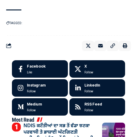
TAGGED:
Facebook
X
Like
Follow
Instagram
LinkedIn
Follow
Follow
Medium
RSS Feed
Follow
Follow
Most Read
NDIS ਕਟੌਤੀਆਂ ਦਾ ਸਭ ਤੋਂ ਵੱਡਾ ਝਟਕਾ
ਪਰਵਾਸੀ ਤੇ ਭਾਸ਼ਾਈ ਘੱਟਗਿਣਤੀ