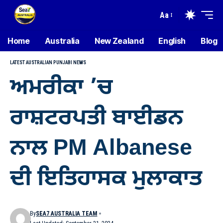
Aa
Home
Australia
New Zealand
English
Blog
LATEST AUSTRALIAN PUNJABI NEWS
ਅਮਰੀਕਾ ’ਚ
ਰਾਸ਼ਟਰਪਤੀ ਬਾਈਡਨ
ਨਾਲ PM Albanese
ਦੀ ਇਤਿਹਾਸਕ ਮੁਲਾਕਾਤ
By
SEA7 AUSTRALIA TEAM