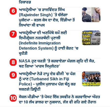
ਰਿਕਾਰਡ
ਆਸਟ੍ਰੇਲੀਆ `ਚ ਰਾਜਵਿੰਦਰ ਸਿੰਘ
(Rajwinder Singh) `ਤੇ ਚੱਲੇਗਾ
ਮੁੁਕੱਦਮਾ – ਕਤਲ ਕੇਸ ਦਾ ਦੋਸ਼, ਇੰਡੀਆ ਤੋਂ
ਲਿਆਂਦਾ ਸੀ ਵਾਪਸ
ਆਸਟ੍ਰੇਲੀਆ ਦੀ ਅਣਮਿੱਥੇ ਸਮੇਂ ਲਈ
ਇਮੀਗ੍ਰੇਸ਼ਨ ਨਜ਼ਰਬੰਦੀ ਪ੍ਰਣਾਲੀ
(Indefinite Immigration
Detention System) ਨੂੰ ਹਾਈ ਕੋਰਟ ’ਚ
ਚੁਣੌਤੀ
NASA ਹੁਣ ਧਰਤੀ ’ਤੇ ਕਰਵਾਏਗਾ ਮੰਗਲ ਗ੍ਰਹਿ ਦੀ ਸੈਰ,
ਬਣ ਗਿਆ ‘ਮਾਰਸ ਸਿਮੁਲੇਟਰ’
ਆਸਟ੍ਰੇਲੀਆ ਨੇੜੇ ਟਾਪੂ ਦੇਸ਼ ਫੀਜੀ `ਚ ਪੱਗ
ਨੂੰ ਮਾਣ (Turbaned Sikh in Fiji
Police) – ਪੁਲੀਸ ਮੁਲਾਜ਼ਮ ਪੱਗ ਬੰਨ੍ਹ ਕਰ
ਸਕਣਗੇ ਡਿਊਟੀ
ਸੋਸ਼ਲ ਮੀਡੀਆ ’ਤੇ ਪੋਸਟ ਇੱਕ ਤਸਵੀਰ ਨੇ ਕਰਵਾਇਆ ਔਰਤ
ਦਾ 10 ਲੱਖ ਡਾਲਰ ਦਾ ਨੁਕਸਾਨ, ਜੱਜ ਵੀ ਰਹਿ ਗਏ ਹੈਰਾਨ