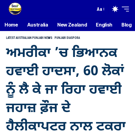
Aa
Home
Australia
New Zealand
English
Blog
LATEST AUSTRALIAN PUNJABI NEWS
PUNJABI DIASPORA
ਅਮਰੀਕਾ ’ਚ ਭਿਆਨਕ
ਹਵਾਈ ਹਾਦਸਾ, 60 ਲੋਕਾਂ
ਨੂੰ ਲੈ ਕੇ ਜਾ ਰਿਹਾ ਹਵਾਈ
ਜਹਾਜ਼ ਫ਼ੌਜ ਦੇ
ਹੈਲੀਕਾਪਟਰ ਨਾਲ ਟਕਰਾ