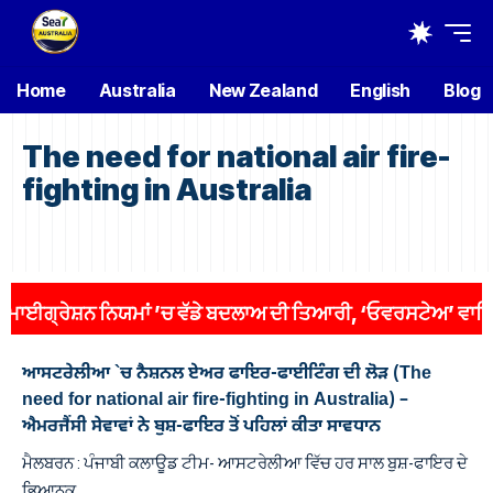
Home
Australia
New Zealand
English
Blog
The need for national air fire-
fighting in Australia
ਗ੍ਰੇਸ਼ਨ ਨਿਯਮਾਂ ’ਚ ਵੱਡੇ ਬਦਲਾਅ ਦੀ ਤਿਆਰੀ, ‘ਓਵਰਸਟੇਅ’ ਵਾਲਿਆਂ ’ਤ
ਆਸਟਰੇਲੀਆ `ਚ ਨੈਸ਼ਨਲ ਏਅਰ ਫਾਇਰ-ਫਾਈਟਿੰਗ ਦੀ ਲੋੜ (The
need for national air fire-fighting in Australia) –
ਐਮਰਜੈਂਸੀ ਸੇਵਾਵਾਂ ਨੇ ਬੁਸ਼-ਫਾਇਰ ਤੋਂ ਪਹਿਲਾਂ ਕੀਤਾ ਸਾਵਧਾਨ
ਮੈਲਬਰਨ : ਪੰਜਾਬੀ ਕਲਾਊਡ ਟੀਮ- ਆਸਟਰੇਲੀਆ ਵਿੱਚ ਹਰ ਸਾਲ ਬੁਸ਼-ਫਾਇਰ ਦੇ
ਭਿਆਨਕ…