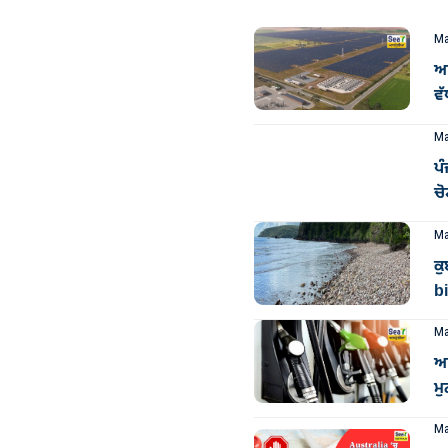
Ma
ਆਸ
ਵੱ
Ma
ਪੰ
ਚੋ
Ma
ਕੁ
bi
Ma
ਆ
ਮੁ
Ma