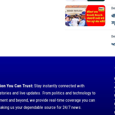
De
ਬ
ਤਰ
De
ਆਸ
ion You Can Trust:
Stay instantly connected with
stories and live updates. From politics and technology to
nment and beyond, we provide real-time coverage you can
making us your dependable source for 24/7 news.