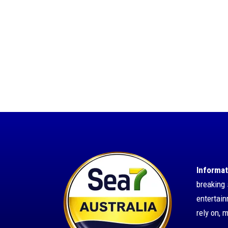
Informat
breaking 
entertai
rely on, 