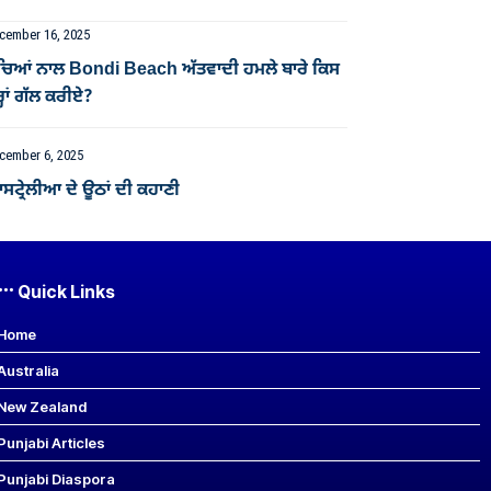
cember 16, 2025
ੱਚਿਆਂ ਨਾਲ Bondi Beach ਅੱਤਵਾਦੀ ਹਮਲੇ ਬਾਰੇ ਕਿਸ
੍ਹਾਂ ਗੱਲ ਕਰੀਏ?
cember 6, 2025
ਟ੍ਰੇਲੀਆ ਦੇ ਊਠਾਂ ਦੀ ਕਹਾਣੀ
Quick Links
Home
Australia
New Zealand
Punjabi Articles
Punjabi Diaspora