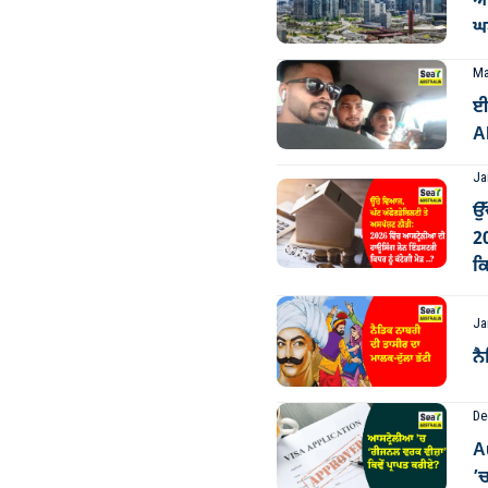
ਆਸ
ਘਟ
Ma
ਈ
Al
Ja
ਉੱ
2
ਕਿ
Ja
ਨੈ
De
A
’ਚ