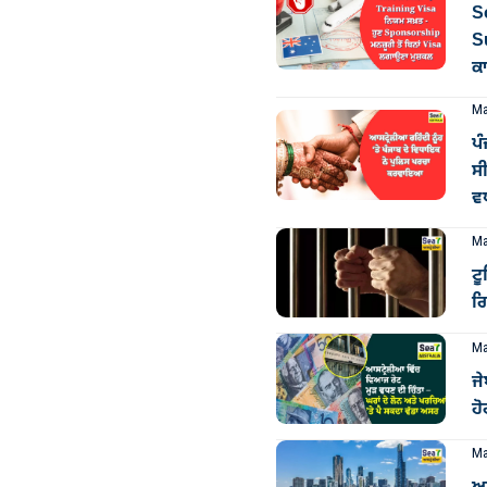
So
S
ਕ
Ma
ਪ
ਸੀ
ਵ
Ma
ਟ
ਗ
Ma
ਜੇ
ਹ
Ma