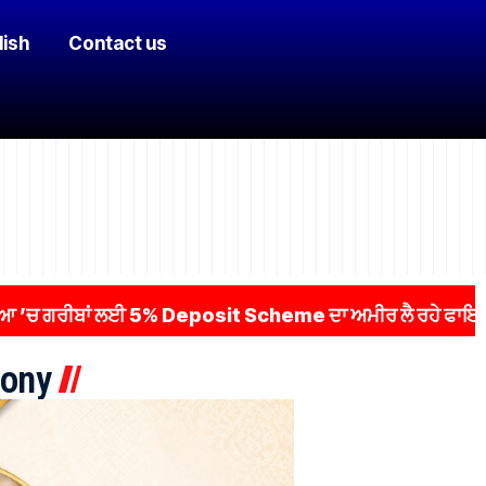
lish
Contact us
ੀਬਾਂ ਲਈ 5% Deposit Scheme ਦਾ ਅਮੀਰ ਲੈ ਰਹੇ ਫਾਇਦਾ! ਲਗਭਗ 
ony