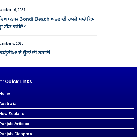
cember 16, 2025
ੱਚਿਆਂ ਨਾਲ Bondi Beach ਅੱਤਵਾਦੀ ਹਮਲੇ ਬਾਰੇ ਕਿਸ
੍ਹਾਂ ਗੱਲ ਕਰੀਏ?
cember 6, 2025
ਟ੍ਰੇਲੀਆ ਦੇ ਊਠਾਂ ਦੀ ਕਹਾਣੀ
Quick Links
Home
Australia
New Zealand
Punjabi Articles
Punjabi Diaspora