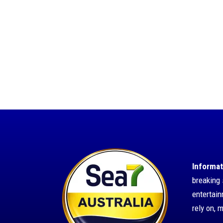
Informat
breaking 
entertai
rely on, 