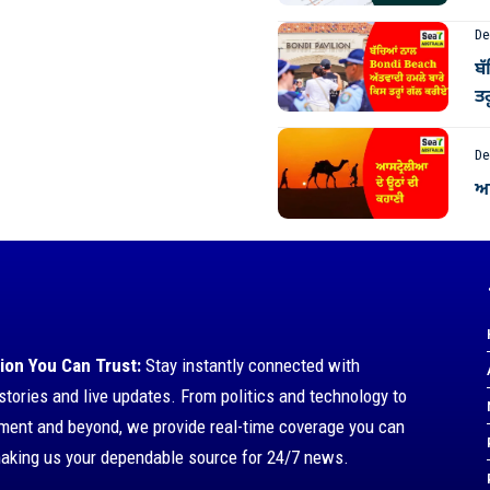
De
ਬ
ਤਰ
De
ਆਸ
ion You Can Trust:
Stay instantly connected with
stories and live updates. From politics and technology to
nment and beyond, we provide real-time coverage you can
making us your dependable source for 24/7 news.