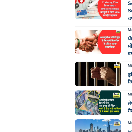
So
S
ਕ
Ma
ਪ
ਸੀ
ਵ
Ma
ਟ
ਗ
Ma
ਜੇ
ਹ
Ma