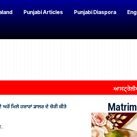
aland
Punjabi Articles
Punjabi Diaspora
Eng
ਆਸਟ੍ਰੇਲੀਆ ’ਚ ਗਰ
Matrim
ਰੋਂ ਮਿਲੇ ਹਜ਼ਾਰਾਂ ਡਾਲਰ ਦੇ ਚੋਰੀ ਕੀਤੇ
ਲ…