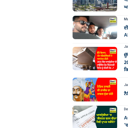
ਆਸ
ਘਟ
Ma
ਈ
Al
Ja
ਉੱ
2
ਕਿ
Ja
ਨੈ
De
A
’ਚ