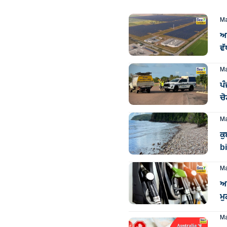
Ma
ਆਸ
ਵੱ
Ma
ਪੰ
ਚੋ
Ma
ਕੁ
bi
Ma
ਆ
ਮੁ
Ma