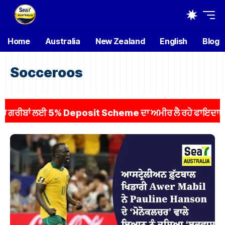
Home
Australia
New Zealand
English
Blog
Socceroos
ੀਬਾਂ ਲਈ 5% Deposit Scheme ਦਾ ਅਮੀਰ ਲੈ ਰਹੇ ਫਾਇਦਾ! ਲਗਭਗ 