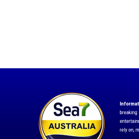
Informat
breaking 
entertai
rely on, 