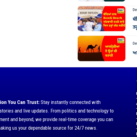
De
ਬ
ਤਰ
De
ਆਸ
ion You Can Trust:
Stay instantly connected with
stories and live updates. From politics and technology to
nment and beyond, we provide real-time coverage you can
making us your dependable source for 24/7 news.