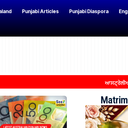
aland
Punjabi Articles
Punjabi Diaspora
Eng
ਆਸਟ੍ਰੇਲੀਆ ਦੇ ਮਾਈਗ
Matrim
LATEST AUSTRALIAN PUNJABI NEWS