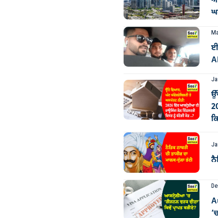
ਆਸ
ਘਟ
Ma
ਈ
Al
Ja
ਉੱ
2
ਕਿ
Ja
ਨੈ
De
A
’ਚ