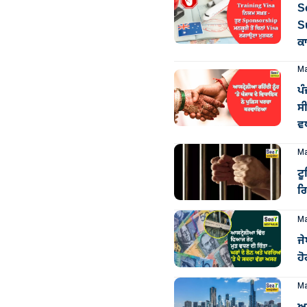
So
S
ਕ
Ma
ਪ
ਸੀ
ਵ
Ma
ਟ
ਗ
Ma
ਜੇ
ਹ
Ma