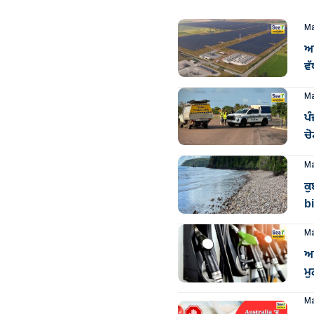
Ma
ਆਸ
ਵੱ
Ma
ਪੰ
ਚੋ
Ma
ਕੁ
bi
Ma
ਆ
ਮੁ
Ma