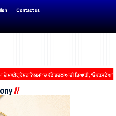
lish
Contact us
੍ਰੇਸ਼ਨ ਨਿਯਮਾਂ ’ਚ ਵੱਡੇ ਬਦਲਾਅ ਦੀ ਤਿਆਰੀ, ‘ਓਵਰਸਟੇਅ’ ਵਾਲਿਆਂ ’ਤ
ony