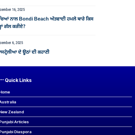
cember 16, 2025
ੱਚਿਆਂ ਨਾਲ Bondi Beach ਅੱਤਵਾਦੀ ਹਮਲੇ ਬਾਰੇ ਕਿਸ
੍ਹਾਂ ਗੱਲ ਕਰੀਏ?
cember 6, 2025
ਟ੍ਰੇਲੀਆ ਦੇ ਊਠਾਂ ਦੀ ਕਹਾਣੀ
Quick Links
Home
Australia
New Zealand
Punjabi Articles
Punjabi Diaspora