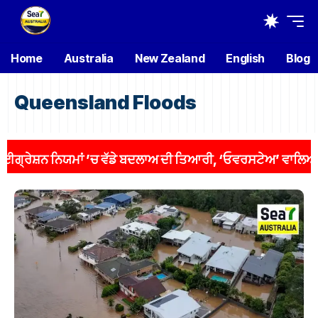
Home
Australia
New Zealand
English
Blog
Queensland Floods
਼ਨ ਨਿਯਮਾਂ ’ਚ ਵੱਡੇ ਬਦਲਾਅ ਦੀ ਤਿਆਰੀ, ‘ਓਵਰਸਟੇਅ’ ਵਾਲਿਆਂ ’ਤੇ ਕਸ