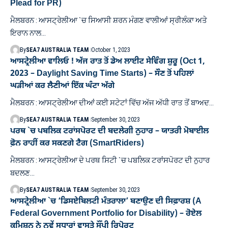
Plead for PR)
ਮੈਲਬਰਨ : ਆਸਟ੍ਰੇਲੀਆ `ਚ ਸਿਆਸੀ ਸ਼ਰਨ ਮੰਗਣ ਵਾਲੀਆਂ ਸ੍ਰੀਲੰਕਾ ਅਤੇ
ਇਰਾਨ ਨਾਲ…
By
SEA7 AUSTRALIA TEAM
October 1, 2023
ਆਸਟ੍ਰੇਲੀਆ ਵਾਲਿਓ ! ਅੱਜ ਰਾਤ ਤੋਂ ਡੇਅ ਲਾਈਟ ਸੇਵਿੰਗ ਸ਼ੁਰੂ (Oct 1,
2023 – Daylight Saving Time Starts) – ਸੌਣ ਤੋਂ ਪਹਿਲਾਂ
ਘੜੀਆਂ ਕਰ ਲੈਣੀਆਂ ਇੱਕ ਘੰਟਾ ਅੱਗੇ
ਮੈਲਬਰਨ : ਆਸਟ੍ਰੇਲੀਆ ਦੀਆਂ ਕਈ ਸਟੇਟਾਂ ਵਿੱਚ ਅੱਜ ਅੱਧੀ ਰਾਤ ਤੋਂ ਬਾਅਦ…
By
SEA7 AUSTRALIA TEAM
September 30, 2023
ਪਰਥ `ਚ ਪਬਲਿਕ ਟਰਾਂਸਪੋਰਟ ਦੀ ਬਦਲੇਗੀ ਨੁਹਾਰ – ਯਾਤਰੀ ਮੋਬਾਈਲ
ਫ਼ੋਨ ਰਾਹੀਂ ਕਰ ਸਕਣਗੇ ਟੈਗ (SmartRiders)
ਮੈਲਬਰਨ : ਆਸਟ੍ਰੇਲੀਆ ਦੇ ਪਰਥ ਸਿਟੀ `ਚ ਪਬਲਿਕ ਟਰਾਂਸਪੋਰਟ ਦੀ ਨੁਹਾਰ
ਬਦਲਣ…
By
SEA7 AUSTRALIA TEAM
September 30, 2023
ਆਸਟ੍ਰੇਲੀਆ `ਚ ‘ਡਿਸਏਬਿਲਟੀ ਮੰਤਰਾਲਾ’ ਬਣਾਉਣ ਦੀ ਸਿਫ਼ਾਰਸ਼ (A
Federal Government Portfolio for Disability) – ਰੋਏਲ
ਕਮਿਸ਼ਨ ਨੇ ਨਵੇਂ ਸੁਧਾਰਾਂ ਵਾਸਤੇ ਸੌਂਪੀ ਰਿਪੋਰਟ