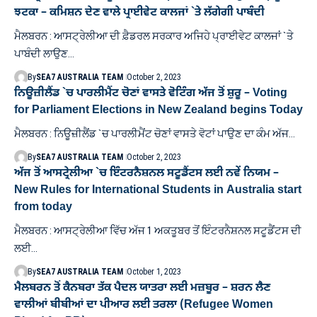
ਝਟਕਾ – ਕਮਿਸ਼ਨ ਦੇਣ ਵਾਲੇ ਪ੍ਰਾਈਵੇਟ ਕਾਲਜਾਂ `ਤੇ ਲੱਗੇਗੀ ਪਾਬੰਦੀ
ਮੈਲਬਰਨ : ਆਸਟ੍ਰੇਲੀਆ ਦੀ ਫ਼ੈਡਰਲ ਸਰਕਾਰ ਅਜਿਹੇ ਪ੍ਰਾਈਵੇਟ ਕਾਲਜਾਂ `ਤੇ
ਪਾਬੰਦੀ ਲਾਉਣ…
By
SEA7 AUSTRALIA TEAM
October 2, 2023
ਨਿਊਜ਼ੀਲੈਂਡ `ਚ ਪਾਰਲੀਮੈਂਟ ਚੋਣਾਂ ਵਾਸਤੇ ਵੋਟਿੰਗ ਅੱਜ ਤੋਂ ਸ਼ੁਰੂ – Voting
for Parliament Elections in New Zealand begins Today
ਮੈਲਬਰਨ : ਨਿਊਜ਼ੀਲੈਂਡ `ਚ ਪਾਰਲੀਮੈਂਟ ਚੋਣਾਂ ਵਾਸਤੇ ਵੋਟਾਂ ਪਾਉਣ ਦਾ ਕੰਮ ਅੱਜ…
By
SEA7 AUSTRALIA TEAM
October 2, 2023
ਅੱਜ ਤੋਂ ਆਸਟ੍ਰੇਲੀਆ `ਚ ਇੰਟਰਨੈਸ਼ਨਲ ਸਟੂਡੈਂਟਸ ਲਈ ਨਵੇਂ ਨਿਯਮ –
New Rules for International Students in Australia start
from today
ਮੈਲਬਰਨ : ਆਸਟ੍ਰੇਲੀਆ ਵਿੱਚ ਅੱਜ 1 ਅਕਤੂਬਰ ਤੋਂ ਇੰਟਰਨੈਸ਼ਨਲ ਸਟੂਡੈਂਟਸ ਦੀ
ਲਈ…
By
SEA7 AUSTRALIA TEAM
October 1, 2023
ਮੈਲਬਰਨ ਤੋਂ ਕੈਨਬਰਾ ਤੱਕ ਪੈਦਲ ਯਾਤਰਾ ਲਈ ਮਜ਼ਬੂਰ – ਸ਼ਰਨ ਲੈਣ
ਵਾਲੀਆਂ ਬੀਬੀਆਂ ਦਾ ਪੀਆਰ ਲਈ ਤਰਲਾ (Refugee Women