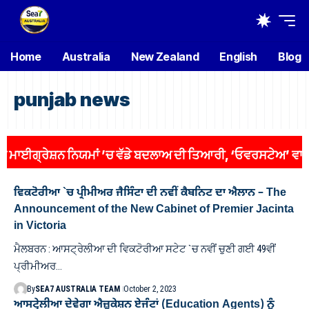
Home
Australia
New Zealand
English
Blog
punjab news
ਈਗ੍ਰੇਸ਼ਨ ਨਿਯਮਾਂ ’ਚ ਵੱਡੇ ਬਦਲਾਅ ਦੀ ਤਿਆਰੀ, ‘ਓਵਰਸਟੇਅ’ ਵਾਲਿਆਂ ’
ਵਿਕਟੋਰੀਆ `ਚ ਪ੍ਰੀਮੀਅਰ ਜੈਸਿੰਟਾ ਦੀ ਨਵੀਂ ਕੈਬਨਿਟ ਦਾ ਐਲਾਨ – The
Announcement of the New Cabinet of Premier Jacinta
in Victoria
ਮੈਲਬਰਨ : ਆਸਟ੍ਰੇਲੀਆ ਦੀ ਵਿਕਟੋਰੀਆ ਸਟੇਟ `ਚ ਨਵੀਂ ਚੁਣੀ ਗਈ 49ਵੀਂ
ਪ੍ਰੀਮੀਅਰ…
By
SEA7 AUSTRALIA TEAM
October 2, 2023
ਆਸਟ੍ਰੇਲੀਆ ਦੇਵੇਗਾ ਐਜ਼ੂਕੇਸ਼ਨ ਏਜੰਟਾਂ (Education Agents) ਨੂੰ