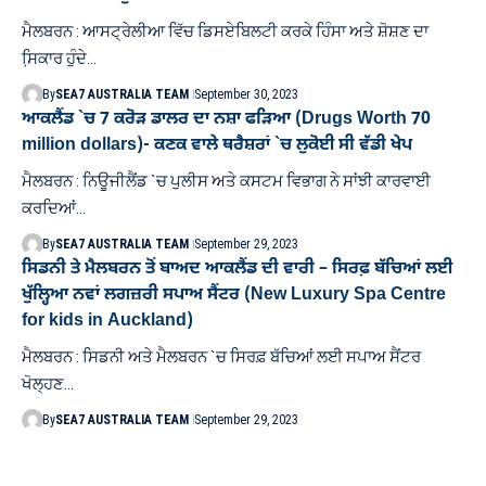
ਮੈਲਬਰਨ : ਆਸਟ੍ਰੇਲੀਆ ਵਿੱਚ ਡਿਸਏਬਿਲਟੀ ਕਰਕੇ ਹਿੰਸਾ ਅਤੇ ਸ਼ੋਸ਼ਣ ਦਾ
ਸਿ਼ਕਾਰ ਹੁੰਦੇ…
By
SEA7 AUSTRALIA TEAM
September 30, 2023
ਆਕਲੈਂਡ `ਚ 7 ਕਰੋੜ ਡਾਲਰ ਦਾ ਨਸ਼ਾ ਫੜਿਆ (Drugs Worth 70
million dollars)- ਕਣਕ ਵਾਲੇ ਥਰੈਸ਼ਰਾਂ `ਚ ਲੁਕੋਈ ਸੀ ਵੱਡੀ ਖੇਪ
ਮੈਲਬਰਨ : ਨਿਊਜੀਲੈਂਡ `ਚ ਪੁਲੀਸ ਅਤੇ ਕਸਟਮ ਵਿਭਾਗ ਨੇ ਸਾਂਝੀ ਕਾਰਵਾਈ
ਕਰਦਿਆਂ…
By
SEA7 AUSTRALIA TEAM
September 29, 2023
ਸਿਡਨੀ ਤੇ ਮੈਲਬਰਨ ਤੋਂ ਬਾਅਦ ਆਕਲੈਂਡ ਦੀ ਵਾਰੀ – ਸਿਰਫ਼ ਬੱਚਿਆਂ ਲਈ
ਖੁੱਲ੍ਹਿਆ ਨਵਾਂ ਲਗਜ਼ਰੀ ਸਪਾਅ ਸੈਂਟਰ (New Luxury Spa Centre
for kids in Auckland)
ਮੈਲਬਰਨ : ਸਿਡਨੀ ਅਤੇ ਮੈਲਬਰਨ `ਚ ਸਿਰਫ਼ ਬੱਚਿਆਂ ਲਈ ਸਪਾਅ ਸੈਂਟਰ
ਖੋਲ੍ਹਣ…
By
SEA7 AUSTRALIA TEAM
September 29, 2023