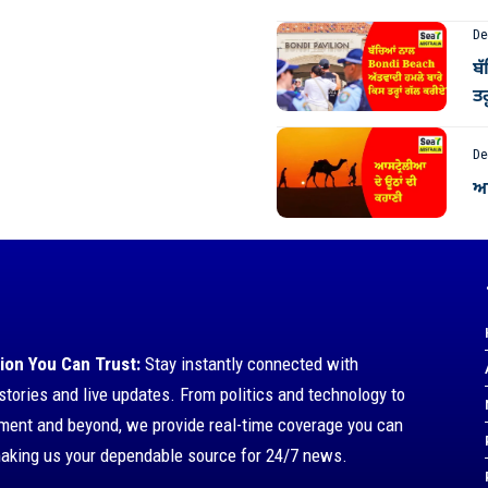
De
ਬ
ਤਰ
De
ਆਸ
ion You Can Trust:
Stay instantly connected with
stories and live updates. From politics and technology to
nment and beyond, we provide real-time coverage you can
making us your dependable source for 24/7 news.