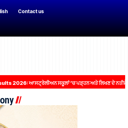
lish
Contact us
: ਆਸਟ੍ਰੇਲੀਅਨ ਸਕੂਲਾਂ ’ਚ ਪੜ੍ਹਨ ਅਤੇ ਲਿਖਣ ਦੇ ਨਤੀਜੇ ਹੋਏ ਖਰਾਬ, 
ony