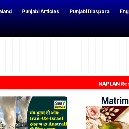
aland
Punjabi Articles
Punjabi Diaspora
Eng
NAPLAN Results 2026
Matrim