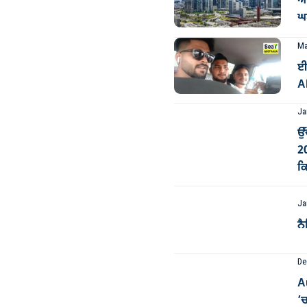
ਆਸ
ਘਟ
Ma
ਈ
Al
Ja
ਉੱ
2
ਕਿ
Ja
ਨੈ
De
A
’ਚ