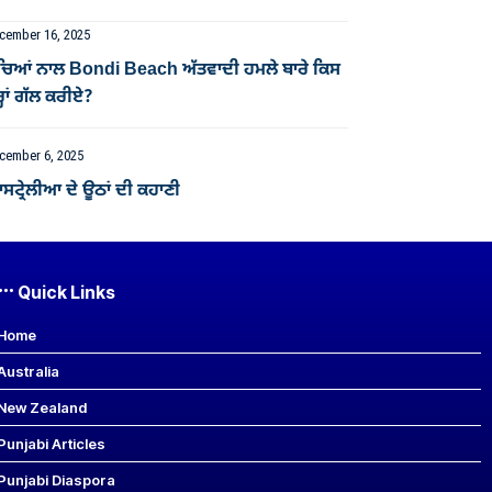
cember 16, 2025
ੱਚਿਆਂ ਨਾਲ Bondi Beach ਅੱਤਵਾਦੀ ਹਮਲੇ ਬਾਰੇ ਕਿਸ
੍ਹਾਂ ਗੱਲ ਕਰੀਏ?
cember 6, 2025
ਟ੍ਰੇਲੀਆ ਦੇ ਊਠਾਂ ਦੀ ਕਹਾਣੀ
Quick Links
Home
Australia
New Zealand
Punjabi Articles
Punjabi Diaspora