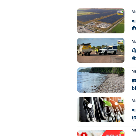
Ma
ਆਸ
ਵੱ
Ma
ਪੰ
ਚੋ
Ma
ਕੁ
bi
Ma
ਆ
ਮੁ
Ma