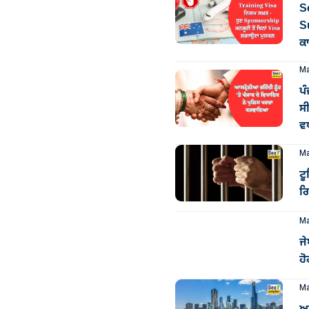
So
S
ਕ
Ma
ਪ
ਸੀ
ਵ
Ma
ਟ
ਗ
Ma
ਜੇ
ਹ
Ma