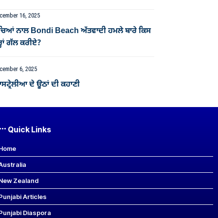
cember 16, 2025
ੱਚਿਆਂ ਨਾਲ Bondi Beach ਅੱਤਵਾਦੀ ਹਮਲੇ ਬਾਰੇ ਕਿਸ
੍ਹਾਂ ਗੱਲ ਕਰੀਏ?
cember 6, 2025
ਟ੍ਰੇਲੀਆ ਦੇ ਊਠਾਂ ਦੀ ਕਹਾਣੀ
Quick Links
Home
Australia
New Zealand
Punjabi Articles
Punjabi Diaspora