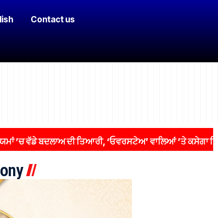
lish
Contact us
 ਵੱਡੇ ਬਦਲਾਅ ਦੀ ਤਿਆਰੀ, ‘ਓਵਰਸਟੇਅ’ ਵਾਲਿਆਂ ’ਤੇ ਕਸੇਗਾ ਸ਼ਿਕੰਜਾ
ony