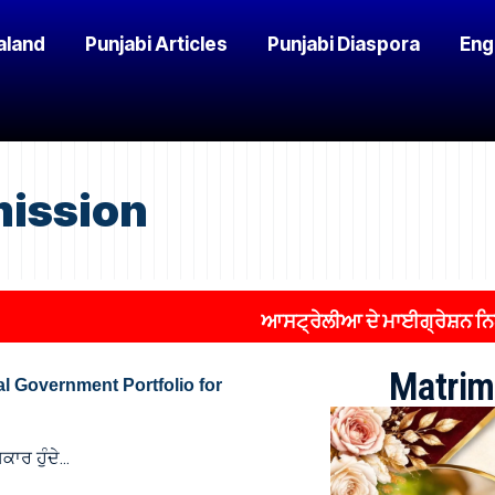
aland
Punjabi Articles
Punjabi Diaspora
Eng
mission
ਆਸਟ੍ਰੇਲੀਆ ਦੇ ਮਾਈਗ੍ਰੇਸ਼ਨ ਨਿਯਮਾਂ ’ਚ
Matrim
ral Government Portfolio for
ਕਾਰ ਹੁੰਦੇ…