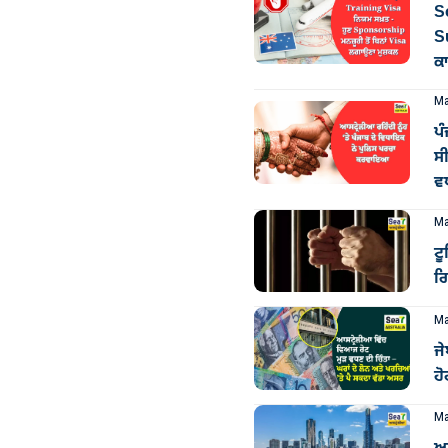
So
S
ਕ
Ma
ਪ
ਸੀ
ਵ
Ma
ਟ
ਗ
Ma
ਜੇ
ਹ
Ma