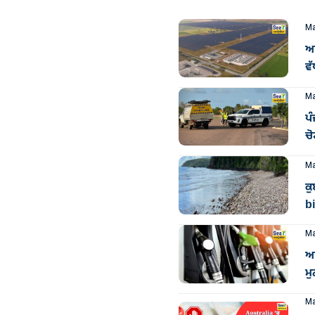
Ma
ਆਸ
ਵੱ
Ma
ਪੰ
ਚੋ
Ma
ਕੁ
bi
Ma
ਆ
ਮੁ
Ma