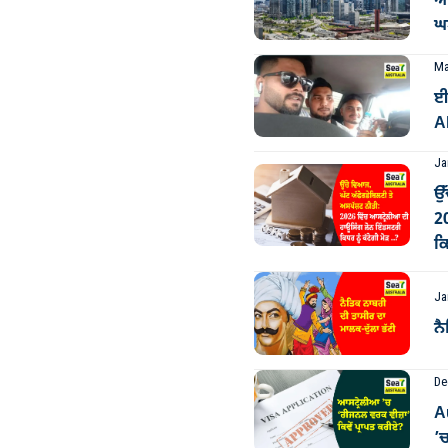
ਆਸ
ਘਟ
Ma
ਈ
Al
Ja
ਉੱ
2
ਕਿ
Ja
ਨੈ
De
A
’ਚ