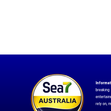
Informat
breaking 
entertai
rely on, 