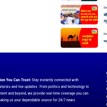
De
ਬ
ਤਰ
De
ਆਸ
ion You Can Trust:
Stay instantly connected with
stories and live updates. From politics and technology to
nment and beyond, we provide real-time coverage you can
making us your dependable source for 24/7 news.