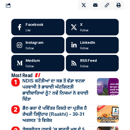
Facebook
X
Like
Follow
Instagram
LinkedIn
Follow
Follow
Medium
RSS Feed
Follow
Follow
Most Read
NDIS ਕਟੌਤੀਆਂ ਦਾ ਸਭ ਤੋਂ ਵੱਡਾ ਝਟਕਾ
ਪਰਵਾਸੀ ਤੇ ਭਾਸ਼ਾਈ ਘੱਟਗਿਣਤੀ
ਭਾਈਚਾਰਿਆਂ ਨੂੰ? ਨਵੇਂ ਨਿਯਮਾਂ ਨੇ ਵਧਾਈ
ਚਿੰਤਾ
ਭੈਣ-ਭਰਾ ਦੇ ਪਵਿੱਤਰ ਰਿਸ਼ਤੇ ਦਾ ਪ੍ਰਤੀਕ ਹੈ
ਰੱਖੜੀ ਤਿਉਹਾਰ (Raakhi) – 30-31
ਅਗਸਤ `ਤੇ ਵਿਸ਼ੇਸ਼
ਡੇਲਸਫੋਰਡ ਹਾਦਸੇ ’ਚ ਭਾਰਤੀ ਮੂਲ ਦੇ 5