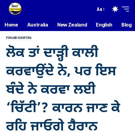
Aa
Home
Australia
New Zealand
English
Blog
PUNJABI DIASPORA
ਲੋਕ ਤਾਂ ਦਾੜ੍ਹੀ ਕਾਲੀ
ਕਰਵਾਉਂਦੇ ਨੇ, ਪਰ ਇਸ
ਬੰਦੇ ਨੇ ਕਰਵਾ ਲਈ
‘ਚਿੱਟੀ’? ਕਾਰਨ ਜਾਣ ਕੇ
ਰਹਿ ਜਾਓਗੇ ਹੈਰਾਨ