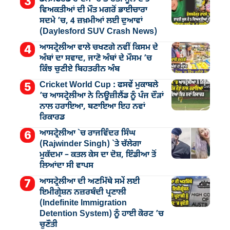
ਵਿਅਕਤੀਆਂ ਦੀ ਮੌਤ ਮਗਰੋਂ ਭਾਈਚਾਰਾ
ਸਦਮੇ ’ਚ, 4 ਜ਼ਖ਼ਮੀਆਂ ਲਈ ਦੁਆਵਾਂ
(Daylesford SUV Crash News)
ਆਸਟ੍ਰੇਲੀਆ ਵਾਲੇ ਚਖਣਗੇ ਨਵੀਂ ਕਿਸਮ ਦੇ
ਅੰਬਾਂ ਦਾ ਸਵਾਦ, ਜਾਣੋ ਅੰਬਾਂ ਦੇ ਮੌਸਮ ’ਚ
ਕਿੰਝ ਚੁਣੀਏ ਬਿਹਤਰੀਨ ਅੰਬ
Cricket World Cup : ਫਸਵੇਂ ਮੁਕਾਬਲੇ
’ਚ ਆਸਟ੍ਰੇਲੀਆ ਨੇ ਨਿਊਜ਼ੀਲੈਂਡ ਨੂੰ ਪੰਜ ਦੌੜਾਂ
ਨਾਲ ਹਰਾਇਆ, ਬਣਾਇਆ ਇਹ ਨਵਾਂ
ਰਿਕਾਰਡ
ਆਸਟ੍ਰੇਲੀਆ `ਚ ਰਾਜਵਿੰਦਰ ਸਿੰਘ
(Rajwinder Singh) `ਤੇ ਚੱਲੇਗਾ
ਮੁੁਕੱਦਮਾ – ਕਤਲ ਕੇਸ ਦਾ ਦੋਸ਼, ਇੰਡੀਆ ਤੋਂ
ਲਿਆਂਦਾ ਸੀ ਵਾਪਸ
ਆਸਟ੍ਰੇਲੀਆ ਦੀ ਅਣਮਿੱਥੇ ਸਮੇਂ ਲਈ
ਇਮੀਗ੍ਰੇਸ਼ਨ ਨਜ਼ਰਬੰਦੀ ਪ੍ਰਣਾਲੀ
(Indefinite Immigration
Detention System) ਨੂੰ ਹਾਈ ਕੋਰਟ ’ਚ
ਚੁਣੌਤੀ