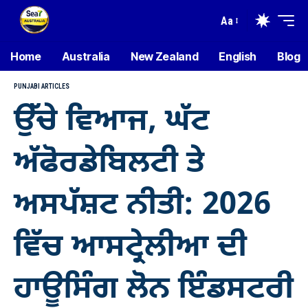
Aa
Home
Australia
New Zealand
English
Blog
PUNJABI ARTICLES
ਉੱਚੇ ਵਿਆਜ, ਘੱਟ
ਅੱਫੋਰਡੇਬਿਲਟੀ ਤੇ
ਅਸਪੱਸ਼ਟ ਨੀਤੀ: 2026
ਵਿੱਚ ਆਸਟ੍ਰੇਲੀਆ ਦੀ
ਹਾਊਸਿੰਗ ਲੋਨ ਇੰਡਸਟਰੀ