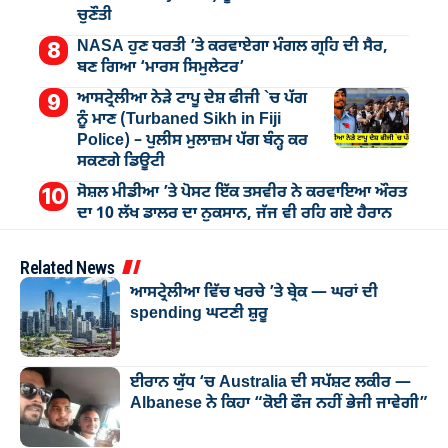
ਚੁਣੌਤੀ
NASA ਹੁਣ ਧਰਤੀ ’ਤੇ ਕਰਵਾਏਗਾ ਮੰਗਲ ਗ੍ਰਹਿ ਦੀ ਸੈਰ,
ਬਣ ਗਿਆ ‘ਮਾਰਸ ਸਿਮੁਲੇਟਰ’
ਆਸਟ੍ਰੇਲੀਆ ਨੇੜੇ ਟਾਪੂ ਦੇਸ਼ ਫੀਜੀ `ਚ ਪੱਗ
ਨੂੰ ਮਾਣ (Turbaned Sikh in Fiji
Police) – ਪੁਲੀਸ ਮੁਲਾਜ਼ਮ ਪੱਗ ਬੰਨ੍ਹ ਕਰ
ਸਕਣਗੇ ਡਿਊਟੀ
ਸੋਸ਼ਲ ਮੀਡੀਆ ’ਤੇ ਪੋਸਟ ਇੱਕ ਤਸਵੀਰ ਨੇ ਕਰਵਾਇਆ ਔਰਤ
ਦਾ 10 ਲੱਖ ਡਾਲਰ ਦਾ ਨੁਕਸਾਨ, ਜੱਜ ਵੀ ਰਹਿ ਗਏ ਹੈਰਾਨ
Related News
ਆਸਟ੍ਰੇਲੀਆ ਵਿੱਚ ਖਰਚੇ ’ਤੇ ਬ੍ਰੇਕ — ਘਰਾਂ ਦੀ
spending ਘਟਣੀ ਸ਼ੁਰੂ
ਈਰਾਨ ਯੁੱਧ ‘ਚ Australia ਦੀ ਸਪੱਸ਼ਟ ਲਕੀਰ —
Albanese ਨੇ ਕਿਹਾ “ਕੋਈ ਫੌਜ ਨਹੀਂ ਭੇਜੀ ਜਾਵੇਗੀ”