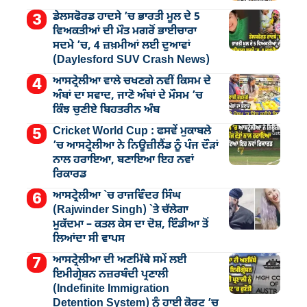
ਡੇਲਸਫੋਰਡ ਹਾਦਸੇ ’ਚ ਭਾਰਤੀ ਮੂਲ ਦੇ 5
ਵਿਅਕਤੀਆਂ ਦੀ ਮੌਤ ਮਗਰੋਂ ਭਾਈਚਾਰਾ
ਸਦਮੇ ’ਚ, 4 ਜ਼ਖ਼ਮੀਆਂ ਲਈ ਦੁਆਵਾਂ
(Daylesford SUV Crash News)
ਆਸਟ੍ਰੇਲੀਆ ਵਾਲੇ ਚਖਣਗੇ ਨਵੀਂ ਕਿਸਮ ਦੇ
ਅੰਬਾਂ ਦਾ ਸਵਾਦ, ਜਾਣੋ ਅੰਬਾਂ ਦੇ ਮੌਸਮ ’ਚ
ਕਿੰਝ ਚੁਣੀਏ ਬਿਹਤਰੀਨ ਅੰਬ
Cricket World Cup : ਫਸਵੇਂ ਮੁਕਾਬਲੇ
’ਚ ਆਸਟ੍ਰੇਲੀਆ ਨੇ ਨਿਊਜ਼ੀਲੈਂਡ ਨੂੰ ਪੰਜ ਦੌੜਾਂ
ਨਾਲ ਹਰਾਇਆ, ਬਣਾਇਆ ਇਹ ਨਵਾਂ
ਰਿਕਾਰਡ
ਆਸਟ੍ਰੇਲੀਆ `ਚ ਰਾਜਵਿੰਦਰ ਸਿੰਘ
(Rajwinder Singh) `ਤੇ ਚੱਲੇਗਾ
ਮੁੁਕੱਦਮਾ – ਕਤਲ ਕੇਸ ਦਾ ਦੋਸ਼, ਇੰਡੀਆ ਤੋਂ
ਲਿਆਂਦਾ ਸੀ ਵਾਪਸ
ਆਸਟ੍ਰੇਲੀਆ ਦੀ ਅਣਮਿੱਥੇ ਸਮੇਂ ਲਈ
ਇਮੀਗ੍ਰੇਸ਼ਨ ਨਜ਼ਰਬੰਦੀ ਪ੍ਰਣਾਲੀ
(Indefinite Immigration
Detention System) ਨੂੰ ਹਾਈ ਕੋਰਟ ’ਚ