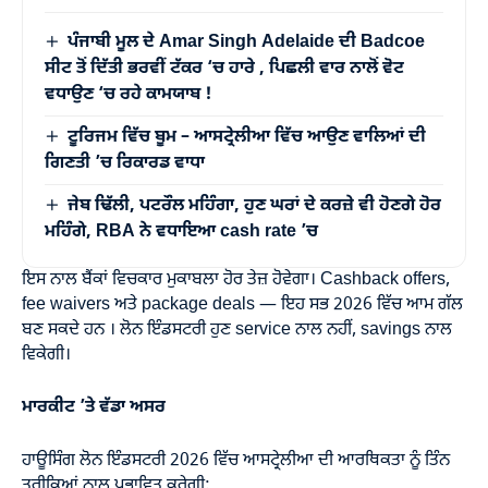
ਪੰਜਾਬੀ ਮੂਲ ਦੇ Amar Singh Adelaide ਦੀ Badcoe
ਸੀਟ ਤੋਂ ਦਿੱਤੀ ਭਰਵੀਂ ਟੱਕਰ ‘ਚ ਹਾਰੇ , ਪਿਛਲੀ ਵਾਰ ਨਾਲੋਂ ਵੋਟ
ਵਧਾਉਣ ‘ਚ ਰਹੇ ਕਾਮਯਾਬ !
ਟੂਰਿਜਮ ਵਿੱਚ ਬੂਮ – ਆਸਟ੍ਰੇਲੀਆ ਵਿੱਚ ਆਉਣ ਵਾਲਿਆਂ ਦੀ
ਗਿਣਤੀ ’ਚ ਰਿਕਾਰਡ ਵਾਧਾ
ਜੇਬ ਢਿੱਲੀ, ਪਟਰੌਲ ਮਹਿੰਗਾ, ਹੁਣ ਘਰਾਂ ਦੇ ਕਰਜ਼ੇ ਵੀ ਹੋਣਗੇ ਹੋਰ
ਮਹਿੰਗੇ, RBA ਨੇ ਵਧਾਇਆ cash rate ’ਚ
ਇਸ ਨਾਲ ਬੈਂਕਾਂ ਵਿਚਕਾਰ ਮੁਕਾਬਲਾ ਹੋਰ ਤੇਜ਼ ਹੋਵੇਗਾ। Cashback offers,
fee waivers ਅਤੇ package deals — ਇਹ ਸਭ 2026 ਵਿੱਚ ਆਮ ਗੱਲ
ਬਣ ਸਕਦੇ ਹਨ । ਲੋਨ ਇੰਡਸਟਰੀ ਹੁਣ service ਨਾਲ ਨਹੀਂ, savings ਨਾਲ
ਵਿਕੇਗੀ।
ਮਾਰਕੀਟ ’ਤੇ ਵੱਡਾ ਅਸਰ
ਹਾਊਸਿੰਗ ਲੋਨ ਇੰਡਸਟਰੀ 2026 ਵਿੱਚ ਆਸਟ੍ਰੇਲੀਆ ਦੀ ਆਰਥਿਕਤਾ ਨੂੰ ਤਿੰਨ
ਤਰੀਕਿਆਂ ਨਾਲ ਪ੍ਰਭਾਵਿਤ ਕਰੇਗੀ: