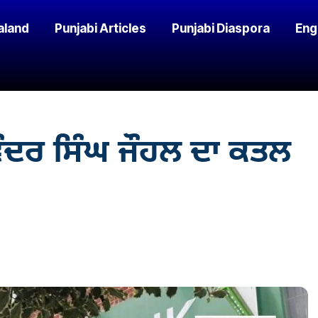
aland
Punjabi Articles
Punjabi Diaspora
Eng
ਵਿੰਦਰ ਸਿੰਘ ਜੌਹਲ ਦਾ ਕਤਲ