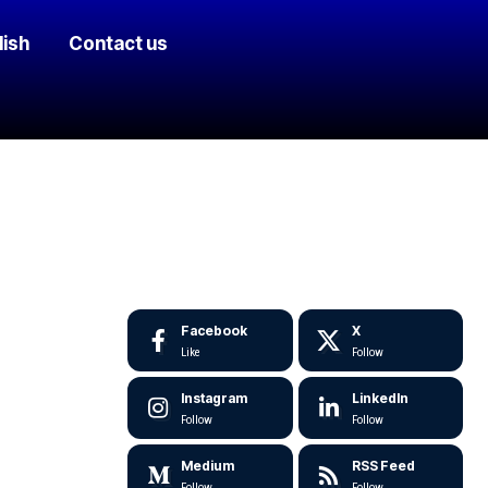
lish
Contact us
Facebook
X
Like
Follow
Instagram
LinkedIn
Follow
Follow
Medium
RSS Feed
Follow
Follow