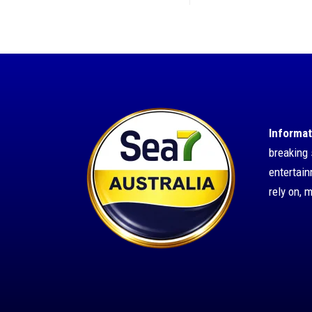
Informat
breaking 
entertai
rely on, 