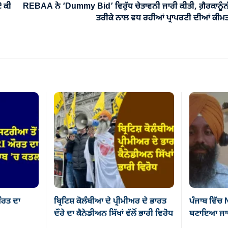
ੋ ਕੀ
REBAA ਨੇ ‘Dummy Bid’ ਵਿਰੁੱਧ ਚੇਤਾਵਨੀ ਜਾਰੀ ਕੀਤੀ, ਗ਼ੈਰਕਾਨੂੰ
ਤਰੀਕੇ ਨਾਲ ਵਧ ਰਹੀਆਂ ਪ੍ਰਾਪਰਟੀ ਦੀਆਂ ਕੀਮਤ
ਰਤ ਦਾ
ਬ੍ਰਿਟਿਸ਼ ਕੋਲੰਬੀਆ ਦੇ ਪ੍ਰੀਮੀਅਰ ਦੇ ਭਾਰਤ
ਪੰਜਾਬ ਵਿੱਚ
ਦੌਰੇ ਦਾ ਕੈਨੇਡੀਅਨ ਸਿੱਖਾਂ ਵੱਲੋਂ ਭਾਰੀ ਵਿਰੋਧ
ਬਣਾਇਆ ਜਾਵੇ