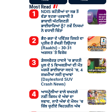
Most Read
NDIS ਕਟੌਤੀਆਂ ਦਾ ਸਭ ਤੋਂ
ਵੱਡਾ ਝਟਕਾ ਪਰਵਾਸੀ ਤੇ
ਭਾਸ਼ਾਈ ਘੱਟਗਿਣਤੀ
ਭਾਈਚਾਰਿਆਂ ਨੂੰ? ਨਵੇਂ ਨਿਯਮਾਂ
ਨੇ ਵਧਾਈ ਚਿੰਤਾ
ਭੈਣ-ਭਰਾ ਦੇ ਪਵਿੱਤਰ ਰਿਸ਼ਤੇ ਦਾ
ਪ੍ਰਤੀਕ ਹੈ ਰੱਖੜੀ ਤਿਉਹਾਰ
(Raakhi) – 30-31
ਅਗਸਤ `ਤੇ ਵਿਸ਼ੇਸ਼
ਡੇਲਸਫੋਰਡ ਹਾਦਸੇ ’ਚ ਭਾਰਤੀ
ਮੂਲ ਦੇ 5 ਵਿਅਕਤੀਆਂ ਦੀ ਮੌਤ
ਮਗਰੋਂ ਭਾਈਚਾਰਾ ਸਦਮੇ ’ਚ, 4
ਜ਼ਖ਼ਮੀਆਂ ਲਈ ਦੁਆਵਾਂ
(Daylesford SUV
Crash News)
ਆਸਟ੍ਰੇਲੀਆ ਵਾਲੇ ਚਖਣਗੇ
ਨਵੀਂ ਕਿਸਮ ਦੇ ਅੰਬਾਂ ਦਾ
ਸਵਾਦ, ਜਾਣੋ ਅੰਬਾਂ ਦੇ ਮੌਸਮ ’ਚ
ਕਿੰਝ ਚੁਣੀਏ ਬਿਹਤਰੀਨ ਅੰਬ