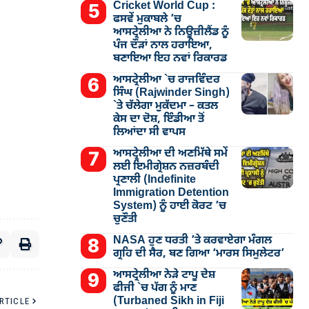
Cricket World Cup :
ਫਸਵੇਂ ਮੁਕਾਬਲੇ ’ਚ
ਆਸਟ੍ਰੇਲੀਆ ਨੇ ਨਿਊਜ਼ੀਲੈਂਡ ਨੂੰ
ਪੰਜ ਦੌੜਾਂ ਨਾਲ ਹਰਾਇਆ,
ਬਣਾਇਆ ਇਹ ਨਵਾਂ ਰਿਕਾਰਡ
ਆਸਟ੍ਰੇਲੀਆ `ਚ ਰਾਜਵਿੰਦਰ
ਸਿੰਘ (Rajwinder Singh)
`ਤੇ ਚੱਲੇਗਾ ਮੁੁਕੱਦਮਾ – ਕਤਲ
ਕੇਸ ਦਾ ਦੋਸ਼, ਇੰਡੀਆ ਤੋਂ
ਲਿਆਂਦਾ ਸੀ ਵਾਪਸ
ਆਸਟ੍ਰੇਲੀਆ ਦੀ ਅਣਮਿੱਥੇ ਸਮੇਂ
ਲਈ ਇਮੀਗ੍ਰੇਸ਼ਨ ਨਜ਼ਰਬੰਦੀ
ਪ੍ਰਣਾਲੀ (Indefinite
Immigration Detention
System) ਨੂੰ ਹਾਈ ਕੋਰਟ ’ਚ
ਚੁਣੌਤੀ
NASA ਹੁਣ ਧਰਤੀ ’ਤੇ ਕਰਵਾਏਗਾ ਮੰਗਲ
ਗ੍ਰਹਿ ਦੀ ਸੈਰ, ਬਣ ਗਿਆ ‘ਮਾਰਸ ਸਿਮੁਲੇਟਰ’
ਆਸਟ੍ਰੇਲੀਆ ਨੇੜੇ ਟਾਪੂ ਦੇਸ਼
ਫੀਜੀ `ਚ ਪੱਗ ਨੂੰ ਮਾਣ
(Turbaned Sikh in Fiji
RTICLE