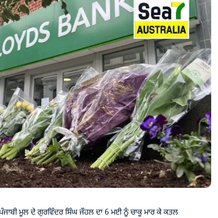
ੰਜਾਬੀ ਮੂਲ ਦੇ ਗੁਰਵਿੰਦਰ ਸਿੰਘ ਜੌਹਲ ਦਾ 6 ਮਈ ਨੂੰ ਚਾਕੂ ਮਾਰ ਕੇ ਕਤਲ