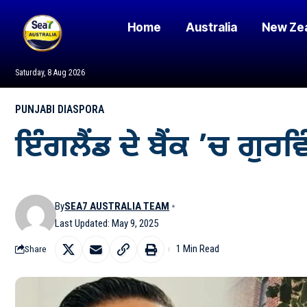
Home
Australia
New Ze
Saturday, 8 Aug 2026
PUNJABI DIASPORA
ਇੰਗਲੈਂਡ ਦੇ ਬੈਂਕ ’ਚ ਗੁਰ
By
SEA7 AUSTRALIA TEAM
Last Updated: May 9, 2025
1 Min Read
Share